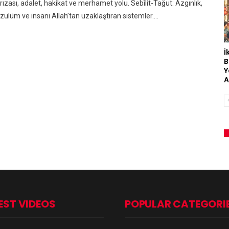
rızası, adalet, hakikat ve merhamet yolu. Sebîlit-Tağut: Azgınlık,
zulüm ve insanı Allah’tan uzaklaştıran sistemler.…
İ
B
Y
A
EST VIDEOS
POPULAR CATEGORI