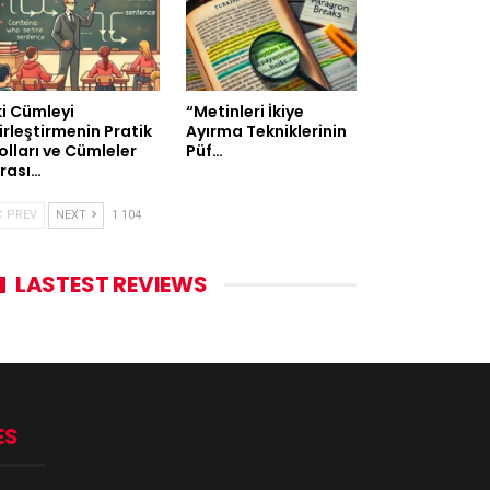
ki Cümleyi
“Metinleri İkiye
irleştirmenin Pratik
Ayırma Tekniklerinin
olları ve Cümleler
Püf…
rası…
PREV
NEXT
1 104
LASTEST REVIEWS
ES