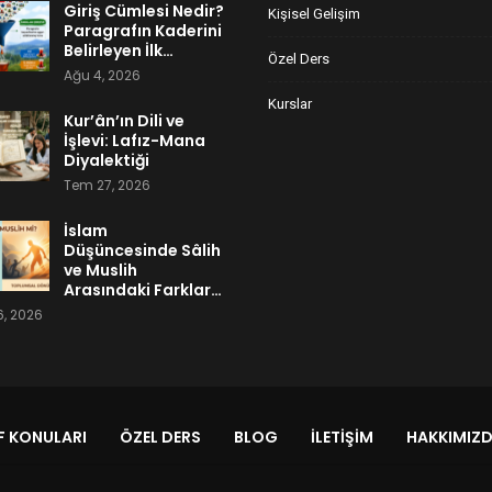
Giriş Cümlesi Nedir?
Kişisel Gelişim
Paragrafın Kaderini
Belirleyen İlk…
Özel Ders
Ağu 4, 2026
Kurslar
Kur’ân’ın Dili ve
İşlevi: Lafız-Mana
Diyalektiği
Tem 27, 2026
İslam
Düşüncesinde Sâlih
ve Muslih
Arasındaki Farklar…
, 2026
 KONULARI
ÖZEL DERS
BLOG
İLETIŞIM
HAKKIMIZ