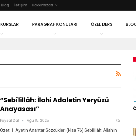
Blog
İletişim
Hakkımızda
 KURSLAR
PARAGRAF KONULARI
ÖZEL DERS
BLO
“Sebîlillâh: İlahi Adaletin Yeryüzü
Anayasası”
Ö
Faysal Dal
Ağu 15, 2025
Özet: 1. Ayetin Anahtar Sözcükleri (Nisa 76) Sebîlillâh: Allah’ın