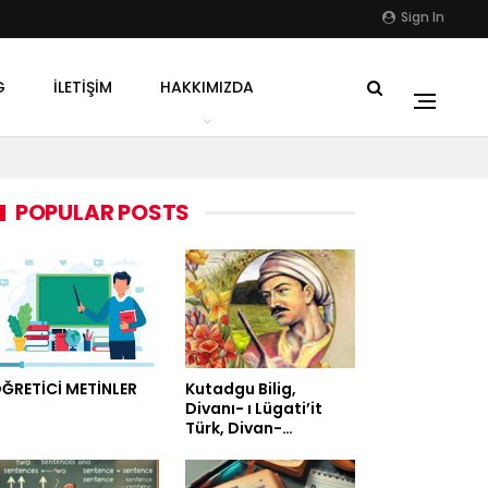
Sign In
G
İLETIŞIM
HAKKIMIZDA
POPULAR POSTS
ĞRETİCİ METİNLER
Kutadgu Bilig,
Divanı- ı Lügati’it
Türk, Divan-…