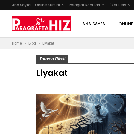
Ana Sayfa
Online Kurslar
Paragraf Konuları
Özel Ders
ANA SAYFA
ONLINE
Home
Blog
Liyakat
Tarama Etiketi
Liyakat