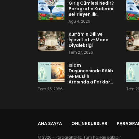
Giriş Cümlesi Nedir?
Paragrafın Kaderini
Belirleyen İlk…
Ağu 4, 2026
Kur’ân’ın Dili ve
İşlevi: Lafız-Mana
Diyalektiği
Tem 27, 2026
İslam
Düşüncesinde Sâlih
ve Muslih
Arasındaki Farklar…
Tem 26, 2026
Tem 26
ANA SAYFA
ONLINE KURSLAR
PARAGRAF
© 2026 - ParagraftaHız. Tüm hakları saklıdır.