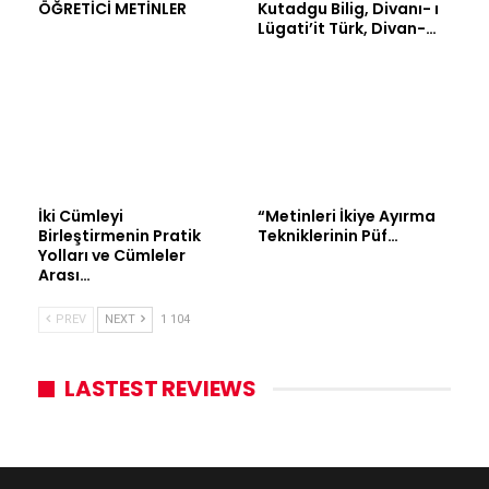
ÖĞRETİCİ METİNLER
Kutadgu Bilig, Divanı- ı
Lügati’it Türk, Divan-…
İki Cümleyi
“Metinleri İkiye Ayırma
Birleştirmenin Pratik
Tekniklerinin Püf…
Yolları ve Cümleler
Arası…
PREV
NEXT
1 104
LASTEST REVIEWS