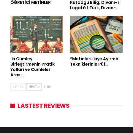
ÖĞRETİCİ METİNLER
Kutadgu Bilig, Divanı- ı
Lügati’it Türk, Divan-…
İki Cümleyi
“Metinleri İkiye Ayırma
Birleştirmenin Pratik
Tekniklerinin Püf…
Yolları ve Cümleler
Arası…
PREV
NEXT
1 104
LASTEST REVIEWS