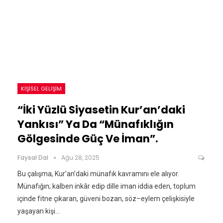
KIŞISEL GELIŞIM
“İki Yüzlü Siyasetin Kur’an’daki
Yankısı” Ya Da “Münafıklığın
Gölgesinde Güç Ve İman”.
Faysal Dal
Ağu 28, 2025
Bu çalışma, Kur’an’daki münafık kavramını ele alıyor.
Münafığın; kalben inkâr edip dille iman iddia eden, toplum
içinde fitne çıkaran, güveni bozan, söz–eylem çelişkisiyle
yaşayan kişi…