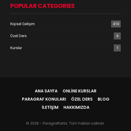
POPULAR CATEGORIES
Kişisel Gelişim
410
Özel Ders
6
Kurslar
1
ANA SAYFA
ONLINE KURSLAR
PARAGRAF KONULARI
ÖZEL DERS
BLOG
İLETIŞIM
HAKKIMIZDA
© 2026 - ParagraftaHız. Tüm hakları saklıdır.