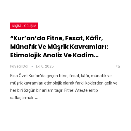
KIŞISEL GELIŞIM
“Kur’an’da Fitne, Fesat, Kâfir,
Münafık Ve Müşrik Kavramları:
Etimolojik Analiz Ve Kadim…
Faysal Dal
Eki 6, 2025
Kısa Özet Kur’an’da geçen fitne, fesat, kâfir, münafık ve
müşrik kavramları etimolojik olarak farklı köklerden gelir ve
her biri özgün bir anlam taşır: Fitne: Ateşte eritip
saflaştırmak →…