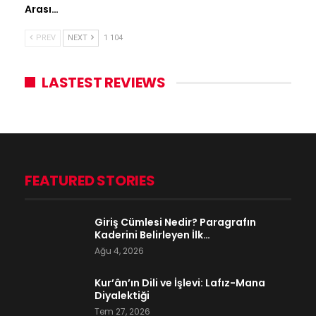
Arası…
PREV
NEXT
1 104
LASTEST REVIEWS
FEATURED STORIES
Giriş Cümlesi Nedir? Paragrafın
Kaderini Belirleyen İlk…
Ağu 4, 2026
Kur’ân’ın Dili ve İşlevi: Lafız-Mana
Diyalektiği
Tem 27, 2026