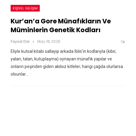
KIŞISEL GELIŞIM
Kur’an’a Gore Münafıkların Ve
Müminlerin Genetik Kodları
Faysal Dal
May 18, 2026
Eliyle kutsal kitabı sallayıp arkada İblis'in kodlarıyla (kibir,
yalan, talan, kutuplaşma) oynayan münafık yapılar ve
onların peşinden giden akılsız kitleler; hangi çağda olurlarsa
olsunlar…