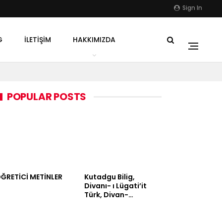
Sign In
G
İLETIŞIM
HAKKIMIZDA
POPULAR POSTS
ĞRETİCİ METİNLER
Kutadgu Bilig,
Divanı- ı Lügati’it
Türk, Divan-…