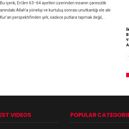
Bu içerik, En‘âm 63–64 ayetleri üzerinden insanın çaresizlik
anındaki Allah’a yönelişi ve kurtuluş sonrası unutkanlığı ele alır.
Kur’an perspektifinden şirk, sadece putlara tapmak değil,…
İ
B
Y
A
EST VIDEOS
POPULAR CATEGORI