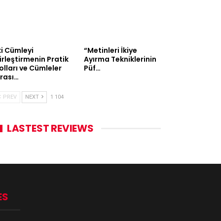
ki Cümleyi
“Metinleri İkiye
irleştirmenin Pratik
Ayırma Tekniklerinin
olları ve Cümleler
Püf…
rası…
PREV
NEXT
1 104
LASTEST REVIEWS
ES