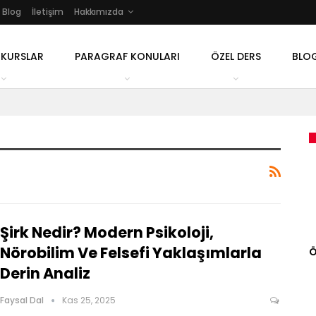
Blog
İletişim
Hakkımızda
 KURSLAR
PARAGRAF KONULARI
ÖZEL DERS
BLO
Şirk Nedir? Modern Psikoloji,
Nörobilim Ve Felsefi Yaklaşımlarla
Ö
Derin Analiz
Faysal Dal
Kas 25, 2025