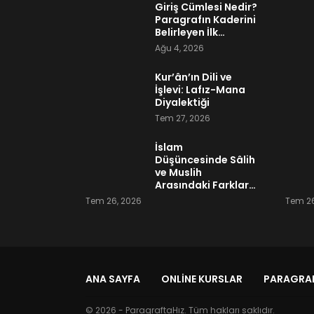
Giriş Cümlesi Nedir?
Paragrafın Kaderini
Belirleyen İlk…
Ağu 4, 2026
Kur’ân’ın Dili ve
İşlevi: Lafız-Mana
Diyalektiği
Tem 27, 2026
İslam
Düşüncesinde Sâlih
ve Muslih
Arasındaki Farklar…
Tem 26, 2026
Tem 26
ANA SAYFA
ONLINE KURSLAR
PARAGRAF
© 2026 - ParagraftaHız. Tüm hakları saklıdır.