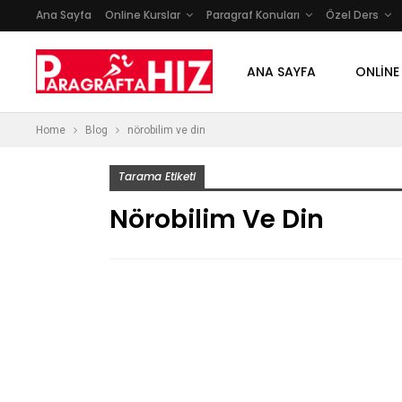
Ana Sayfa
Online Kurslar
Paragraf Konuları
Özel Ders
ANA SAYFA
ONLINE
Home
Blog
nörobilim ve din
Tarama Etiketi
Nörobilim Ve Din