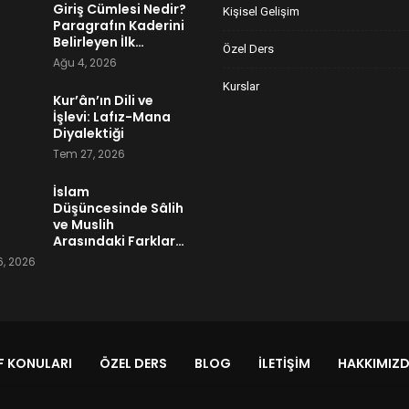
Giriş Cümlesi Nedir?
Kişisel Gelişim
Paragrafın Kaderini
Belirleyen İlk…
Özel Ders
Ağu 4, 2026
Kurslar
Kur’ân’ın Dili ve
İşlevi: Lafız-Mana
Diyalektiği
Tem 27, 2026
İslam
Düşüncesinde Sâlih
ve Muslih
Arasındaki Farklar…
, 2026
 KONULARI
ÖZEL DERS
BLOG
İLETIŞIM
HAKKIMIZ