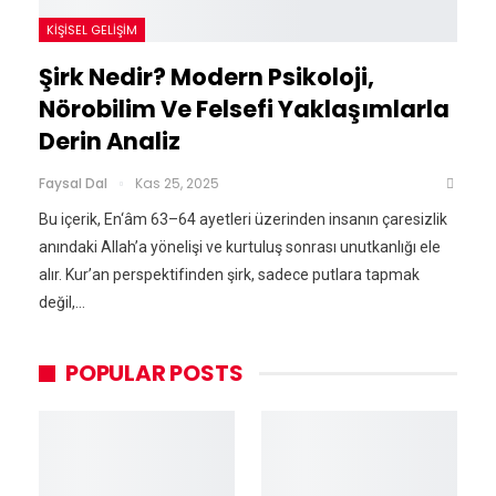
KIŞISEL GELIŞIM
Şirk Nedir? Modern Psikoloji,
Nörobilim Ve Felsefi Yaklaşımlarla
Derin Analiz
Faysal Dal
Kas 25, 2025
Bu içerik, En‘âm 63–64 ayetleri üzerinden insanın çaresizlik
anındaki Allah’a yönelişi ve kurtuluş sonrası unutkanlığı ele
alır. Kur’an perspektifinden şirk, sadece putlara tapmak
değil,…
POPULAR POSTS