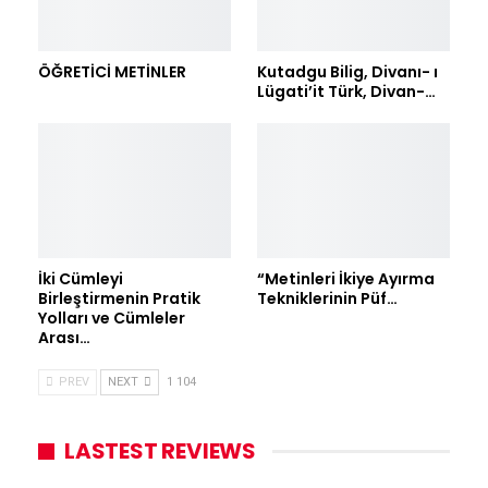
ÖĞRETİCİ METİNLER
Kutadgu Bilig, Divanı- ı
Lügati’it Türk, Divan-…
İki Cümleyi
“Metinleri İkiye Ayırma
Birleştirmenin Pratik
Tekniklerinin Püf…
Yolları ve Cümleler
Arası…
PREV
NEXT
1 104
LASTEST REVIEWS