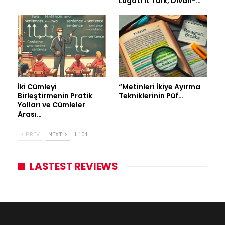
Lügati’it Türk, Divan-…
İki Cümleyi
“Metinleri İkiye Ayırma
Birleştirmenin Pratik
Tekniklerinin Püf…
Yolları ve Cümleler
Arası…
PREV
NEXT
1 104
LASTEST REVIEWS