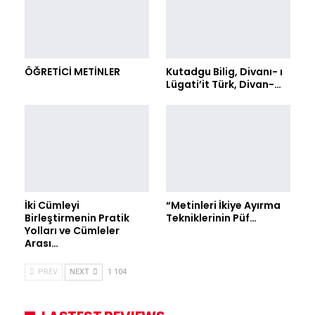
ÖĞRETİCİ METİNLER
Kutadgu Bilig, Divanı- ı
Lügati’it Türk, Divan-…
İki Cümleyi
“Metinleri İkiye Ayırma
Birleştirmenin Pratik
Tekniklerinin Püf…
Yolları ve Cümleler
Arası…
PREV
NEXT
1 104