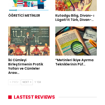
ÖĞRETİCİ METİNLER
Kutadgu Bilig, Divanı- ı
Lügati’it Türk, Divan-…
İki Cümleyi
“Metinleri İkiye Ayırma
Birleştirmenin Pratik
Tekniklerinin Püf…
Yolları ve Cümleler
Arası…
PREV
NEXT
1 104
LASTEST REVIEWS