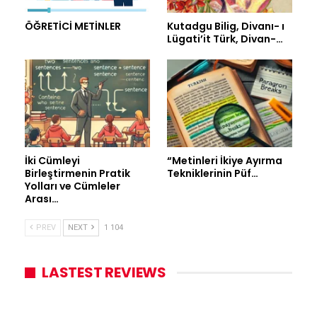
ÖĞRETİCİ METİNLER
Kutadgu Bilig, Divanı- ı
Lügati’it Türk, Divan-…
İki Cümleyi
“Metinleri İkiye Ayırma
Birleştirmenin Pratik
Tekniklerinin Püf…
Yolları ve Cümleler
Arası…
PREV
NEXT
1 104
LASTEST REVIEWS