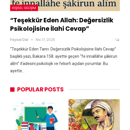
KIŞISEL GELIŞIM
“Teşekkür Eden Allah: Değersizlik
Psikolojisine İlahi Cevap”
Faysal Dal
Nis 17, 2025
“Teşekkür Eden Tanrı: Değersizlik Psikolojisine İlahi Cevap”
başlıklı yazı, Bakara 158. ayette geçen “fe innallâhe şâkirun
alîm” ifadesini psikolojik ve felsefi açıdan yorumlar. Bu
ayette…
POPULAR POSTS