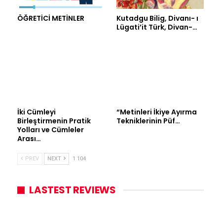
ÖĞRETİCİ METİNLER
Kutadgu Bilig, Divanı- ı
Lügati’it Türk, Divan-…
İki Cümleyi
“Metinleri İkiye Ayırma
Birleştirmenin Pratik
Tekniklerinin Püf…
Yolları ve Cümleler
Arası…
PREV
NEXT
1 104
LASTEST REVIEWS