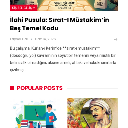
KIŞISEL GELIŞIM
İlahi Pusula: Sırat-I Müstakim’in
Beş Temel Kodu
Faysal Dal
Haz 14, 2026
Bu çalışma, Kur’an-ı Kerim’de **sırat-ı müstakim**
(dosdoğru yol) kavramının soyut bir temenni veya mistik bir
belirsizlik olmadığını; aksine ameli, ahlaki ve hukuki sınırlarla
çizilmiş…
POPULAR POSTS