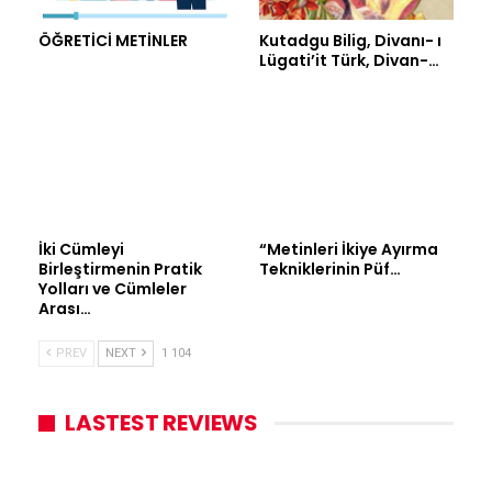
ÖĞRETİCİ METİNLER
Kutadgu Bilig, Divanı- ı
Lügati’it Türk, Divan-…
İki Cümleyi
“Metinleri İkiye Ayırma
Birleştirmenin Pratik
Tekniklerinin Püf…
Yolları ve Cümleler
Arası…
PREV
NEXT
1 104
LASTEST REVIEWS