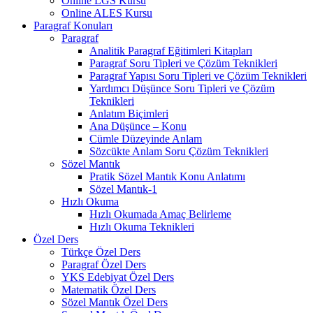
Online LGS Kursu
Online ALES Kursu
Paragraf Konuları
Paragraf
Analitik Paragraf Eğitimleri Kitapları
Paragraf Soru Tipleri ve Çözüm Teknikleri
Paragraf Yapısı Soru Tipleri ve Çözüm Teknikleri
Yardımcı Düşünce Soru Tipleri ve Çözüm
Teknikleri
Anlatım Biçimleri
Ana Düşünce – Konu
Cümle Düzeyinde Anlam
Sözcükte Anlam Soru Çözüm Teknikleri
Sözel Mantık
Pratik Sözel Mantık Konu Anlatımı
Sözel Mantık-1
Hızlı Okuma
Hızlı Okumada Amaç Belirleme
Hızlı Okuma Teknikleri
Özel Ders
Türkçe Özel Ders
Paragraf Özel Ders
YKS Edebiyat Özel Ders
Matematik Özel Ders
Sözel Mantık Özel Ders