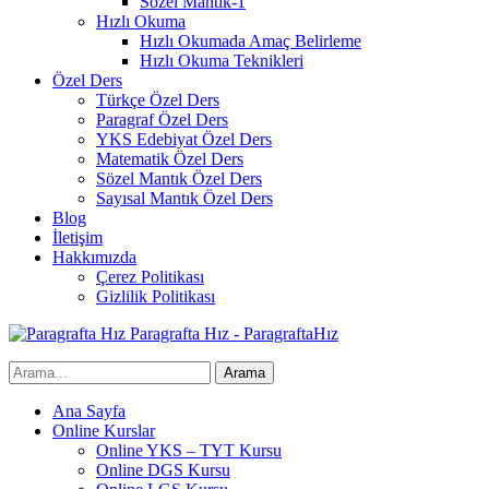
Sözel Mantık-1
Hızlı Okuma
Hızlı Okumada Amaç Belirleme
Hızlı Okuma Teknikleri
Özel Ders
Türkçe Özel Ders
Paragraf Özel Ders
YKS Edebiyat Özel Ders
Matematik Özel Ders
Sözel Mantık Özel Ders
Sayısal Mantık Özel Ders
Blog
İletişim
Hakkımızda
Çerez Politikası
Gizlilik Politikası
Paragrafta Hız - ParagraftaHız
Ana Sayfa
Online Kurslar
Online YKS – TYT Kursu
Online DGS Kursu