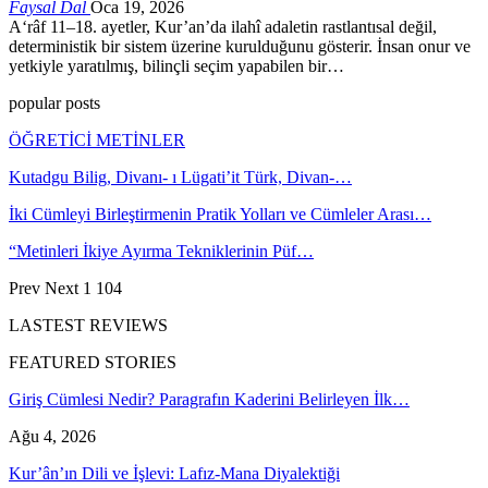
Faysal Dal
Oca 19, 2026
A‘râf 11–18. ayetler, Kur’an’da ilahî adaletin rastlantısal değil,
deterministik bir sistem üzerine kurulduğunu gösterir. İnsan onur ve
yetkiyle yaratılmış, bilinçli seçim yapabilen bir…
popular posts
ÖĞRETİCİ METİNLER
Kutadgu Bilig, Divanı- ı Lügati’it Türk, Divan-…
İki Cümleyi Birleştirmenin Pratik Yolları ve Cümleler Arası…
“Metinleri İkiye Ayırma Tekniklerinin Püf…
Prev
Next
1 104
LASTEST REVIEWS
FEATURED STORIES
Giriş Cümlesi Nedir? Paragrafın Kaderini Belirleyen İlk…
Ağu 4, 2026
Kur’ân’ın Dili ve İşlevi: Lafız-Mana Diyalektiği