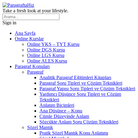
Take a fresh look at your lifestyle.
Sign in
Ana Sayfa
Online Kurslar
Online YKS – TYT Kursu
Online DGS Kursu
Online LGS Kursu
Online ALES Kursu
Paragraf Konuları
Paragraf
Analitik Paragraf Eğitimleri Kitapları
Paragraf Soru Tipleri ve Çözüm Teknikleri
Paragraf Yapısı Soru Tipleri ve Çözüm Teknikleri
Yardımcı Düşünce Soru Tipleri ve Çözüm
Teknikleri
Anlatım Biçimleri
Ana Düşünce – Konu
Cümle Düzeyinde Anlam
Sözcükte Anlam Soru Çözüm Teknikleri
Sözel Mantık
Pratik Sözel Mantık Konu Anlatımı