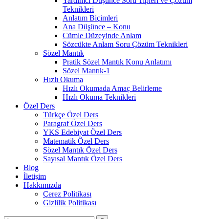
Yardımcı Düşünce Soru Tipleri ve Çözüm
Teknikleri
Anlatım Biçimleri
Ana Düşünce – Konu
Cümle Düzeyinde Anlam
Sözcükte Anlam Soru Çözüm Teknikleri
Sözel Mantık
Pratik Sözel Mantık Konu Anlatımı
Sözel Mantık-1
Hızlı Okuma
Hızlı Okumada Amaç Belirleme
Hızlı Okuma Teknikleri
Özel Ders
Türkçe Özel Ders
Paragraf Özel Ders
YKS Edebiyat Özel Ders
Matematik Özel Ders
Sözel Mantık Özel Ders
Sayısal Mantık Özel Ders
Blog
İletişim
Hakkımızda
Çerez Politikası
Gizlilik Politikası