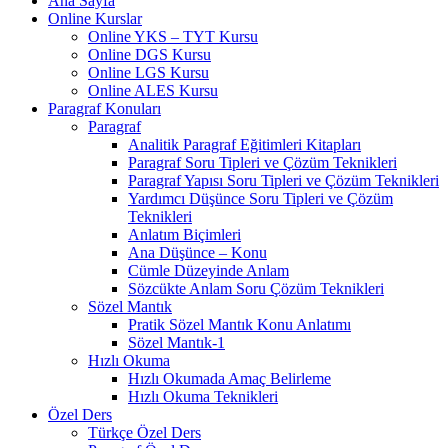
Ana Sayfa
Online Kurslar
Online YKS – TYT Kursu
Online DGS Kursu
Online LGS Kursu
Online ALES Kursu
Paragraf Konuları
Paragraf
Analitik Paragraf Eğitimleri Kitapları
Paragraf Soru Tipleri ve Çözüm Teknikleri
Paragraf Yapısı Soru Tipleri ve Çözüm Teknikleri
Yardımcı Düşünce Soru Tipleri ve Çözüm
Teknikleri
Anlatım Biçimleri
Ana Düşünce – Konu
Cümle Düzeyinde Anlam
Sözcükte Anlam Soru Çözüm Teknikleri
Sözel Mantık
Pratik Sözel Mantık Konu Anlatımı
Sözel Mantık-1
Hızlı Okuma
Hızlı Okumada Amaç Belirleme
Hızlı Okuma Teknikleri
Özel Ders
Türkçe Özel Ders