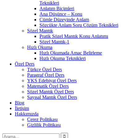
Teknikleri
Anlatım Biçimleri
Ana Düşünce – Konu
Cümle Düzeyinde Anlam
Sözcükte Anlam Soru Çözüm Teknikleri
Sözel Mantık
Pratik Sözel Mantık Konu Anlatımı
Sözel Mantık-1
Hızlı Okuma
Hızlı Okumada Amaç Belirleme
Hızlı Okuma Teknikleri
Özel Ders
Türkçe Özel Ders
Paragraf Özel Ders
YKS Edebiyat Özel Ders
Matematik Özel Ders
Sözel Mantık Özel Ders
Sayısal Mantık Özel Ders
Blog
İletişim
Hakkımızda
Çerez Politikası
Gizlilik Politikası