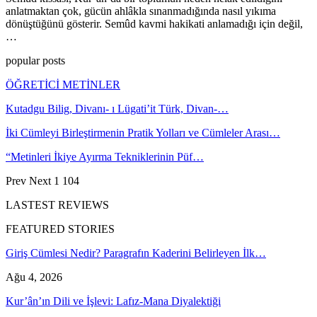
anlatmaktan çok, gücün ahlâkla sınanmadığında nasıl yıkıma
dönüştüğünü gösterir. Semûd kavmi hakikati anlamadığı için değil,
…
popular posts
ÖĞRETİCİ METİNLER
Kutadgu Bilig, Divanı- ı Lügati’it Türk, Divan-…
İki Cümleyi Birleştirmenin Pratik Yolları ve Cümleler Arası…
“Metinleri İkiye Ayırma Tekniklerinin Püf…
Prev
Next
1 104
LASTEST REVIEWS
FEATURED STORIES
Giriş Cümlesi Nedir? Paragrafın Kaderini Belirleyen İlk…
Ağu 4, 2026
Kur’ân’ın Dili ve İşlevi: Lafız-Mana Diyalektiği