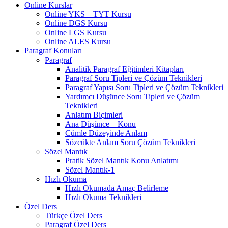
Online Kurslar
Online YKS – TYT Kursu
Online DGS Kursu
Online LGS Kursu
Online ALES Kursu
Paragraf Konuları
Paragraf
Analitik Paragraf Eğitimleri Kitapları
Paragraf Soru Tipleri ve Çözüm Teknikleri
Paragraf Yapısı Soru Tipleri ve Çözüm Teknikleri
Yardımcı Düşünce Soru Tipleri ve Çözüm
Teknikleri
Anlatım Biçimleri
Ana Düşünce – Konu
Cümle Düzeyinde Anlam
Sözcükte Anlam Soru Çözüm Teknikleri
Sözel Mantık
Pratik Sözel Mantık Konu Anlatımı
Sözel Mantık-1
Hızlı Okuma
Hızlı Okumada Amaç Belirleme
Hızlı Okuma Teknikleri
Özel Ders
Türkçe Özel Ders
Paragraf Özel Ders