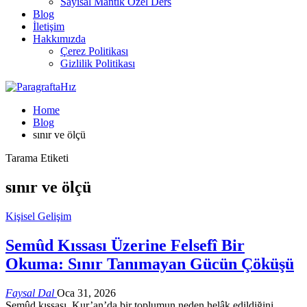
Sayısal Mantık Özel Ders
Blog
İletişim
Hakkımızda
Çerez Politikası
Gizlilik Politikası
Home
Blog
sınır ve ölçü
Tarama Etiketi
sınır ve ölçü
Kişisel Gelişim
Semûd Kıssası Üzerine Felsefî Bir
Okuma: Sınır Tanımayan Gücün Çöküşü
Faysal Dal
Oca 31, 2026
Semûd kıssası, Kur’an’da bir toplumun neden helâk edildiğini