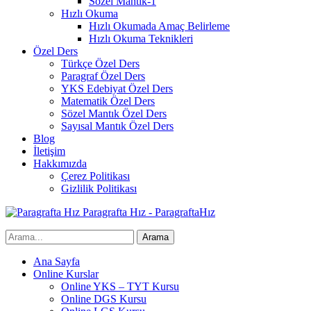
Sözel Mantık-1
Hızlı Okuma
Hızlı Okumada Amaç Belirleme
Hızlı Okuma Teknikleri
Özel Ders
Türkçe Özel Ders
Paragraf Özel Ders
YKS Edebiyat Özel Ders
Matematik Özel Ders
Sözel Mantık Özel Ders
Sayısal Mantık Özel Ders
Blog
İletişim
Hakkımızda
Çerez Politikası
Gizlilik Politikası
Paragrafta Hız - ParagraftaHız
Ana Sayfa
Online Kurslar
Online YKS – TYT Kursu
Online DGS Kursu