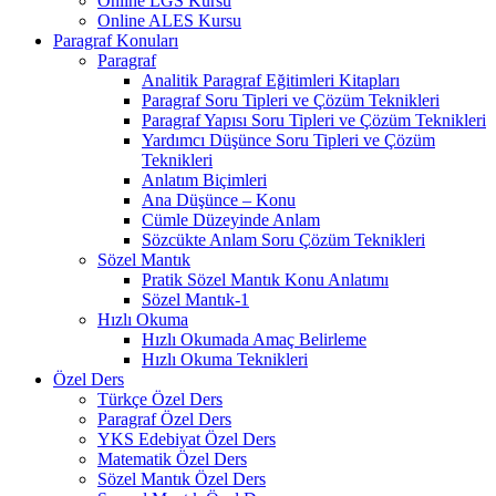
Online LGS Kursu
Online ALES Kursu
Paragraf Konuları
Paragraf
Analitik Paragraf Eğitimleri Kitapları
Paragraf Soru Tipleri ve Çözüm Teknikleri
Paragraf Yapısı Soru Tipleri ve Çözüm Teknikleri
Yardımcı Düşünce Soru Tipleri ve Çözüm
Teknikleri
Anlatım Biçimleri
Ana Düşünce – Konu
Cümle Düzeyinde Anlam
Sözcükte Anlam Soru Çözüm Teknikleri
Sözel Mantık
Pratik Sözel Mantık Konu Anlatımı
Sözel Mantık-1
Hızlı Okuma
Hızlı Okumada Amaç Belirleme
Hızlı Okuma Teknikleri
Özel Ders
Türkçe Özel Ders
Paragraf Özel Ders
YKS Edebiyat Özel Ders
Matematik Özel Ders
Sözel Mantık Özel Ders