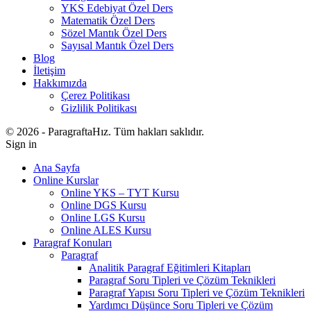
YKS Edebiyat Özel Ders
Matematik Özel Ders
Sözel Mantık Özel Ders
Sayısal Mantık Özel Ders
Blog
İletişim
Hakkımızda
Çerez Politikası
Gizlilik Politikası
© 2026 - ParagraftaHız. Tüm hakları saklıdır.
Sign in
Ana Sayfa
Online Kurslar
Online YKS – TYT Kursu
Online DGS Kursu
Online LGS Kursu
Online ALES Kursu
Paragraf Konuları
Paragraf
Analitik Paragraf Eğitimleri Kitapları
Paragraf Soru Tipleri ve Çözüm Teknikleri
Paragraf Yapısı Soru Tipleri ve Çözüm Teknikleri
Yardımcı Düşünce Soru Tipleri ve Çözüm