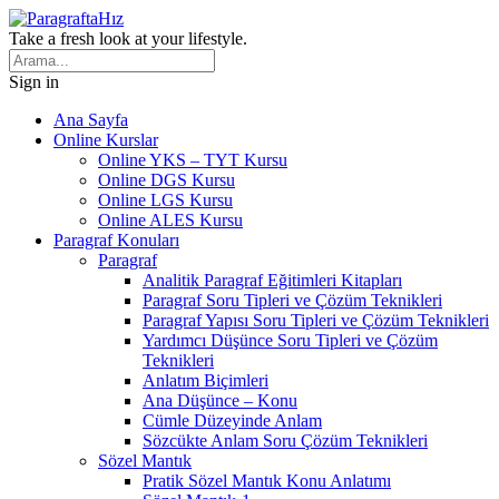
Take a fresh look at your lifestyle.
Sign in
Ana Sayfa
Online Kurslar
Online YKS – TYT Kursu
Online DGS Kursu
Online LGS Kursu
Online ALES Kursu
Paragraf Konuları
Paragraf
Analitik Paragraf Eğitimleri Kitapları
Paragraf Soru Tipleri ve Çözüm Teknikleri
Paragraf Yapısı Soru Tipleri ve Çözüm Teknikleri
Yardımcı Düşünce Soru Tipleri ve Çözüm
Teknikleri
Anlatım Biçimleri
Ana Düşünce – Konu
Cümle Düzeyinde Anlam
Sözcükte Anlam Soru Çözüm Teknikleri
Sözel Mantık
Pratik Sözel Mantık Konu Anlatımı