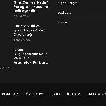
Giriş Cümlesi Nedir?
Kişisel Gelişim
Paragrafın Kaderini
Belirleyen İlk…
Özel Ders
Ağu 4, 2026
Kurslar
Kur’ân’ın Dili ve
İşlevi: Lafız-Mana
Diyalektiği
Tem 27, 2026
İslam
Düşüncesinde Sâlih
ve Muslih
Arasındaki Farklar…
, 2026
 KONULARI
ÖZEL DERS
BLOG
İLETIŞIM
HAKKIMIZ