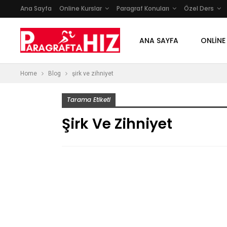
Ana Sayfa
Online Kurslar
Paragraf Konuları
Özel Ders
ANA SAYFA
ONLINE
Home
Blog
şirk ve zihniyet
Tarama Etiketi
Şirk Ve Zihniyet