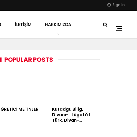
Sign In
G
İLETIŞIM
HAKKIMIZDA
POPULAR POSTS
ĞRETİCİ METİNLER
Kutadgu Bilig,
Divanı- ı Lügati’it
Türk, Divan-…