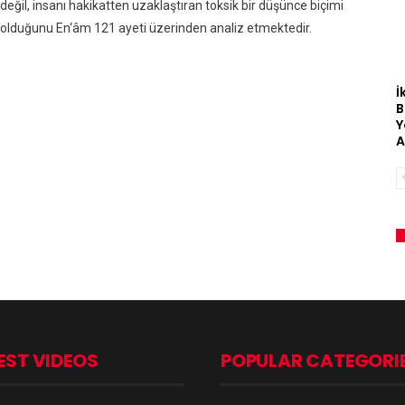
değil, insanı hakikatten uzaklaştıran toksik bir düşünce biçimi
olduğunu En‘âm 121 ayeti üzerinden analiz etmektedir.
İ
B
Y
A
EST VIDEOS
POPULAR CATEGORI