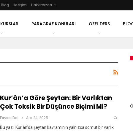
Blog
İletişim
Hakkımızda
 KURSLAR
PARAGRAF KONULARI
ÖZEL DERS
BLO
Kur’ân’a Göre Şeytan: Bir Varlıktan
Çok Toksik Bir Düşünce Biçimi Mi?
Ö
Faysal Dal
Ara 24, 2025
Bu yazı, Kur’ân’da şeytan kavramının yalnızca somut bir varlık