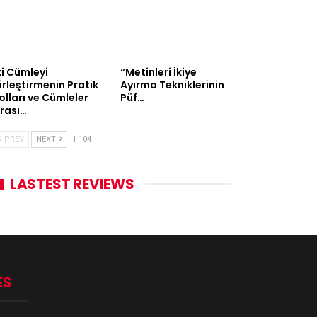
ki Cümleyi
“Metinleri İkiye
irleştirmenin Pratik
Ayırma Tekniklerinin
olları ve Cümleler
Püf…
rası…
PREV
NEXT
1 104
LASTEST REVIEWS
ES