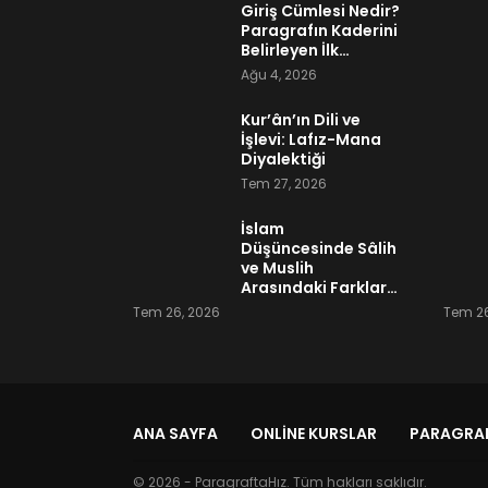
Giriş Cümlesi Nedir?
Paragrafın Kaderini
Belirleyen İlk…
Ağu 4, 2026
Kur’ân’ın Dili ve
İşlevi: Lafız-Mana
Diyalektiği
Tem 27, 2026
İslam
Düşüncesinde Sâlih
ve Muslih
Arasındaki Farklar…
Tem 26, 2026
Tem 26
ANA SAYFA
ONLINE KURSLAR
PARAGRAF
© 2026 - ParagraftaHız. Tüm hakları saklıdır.