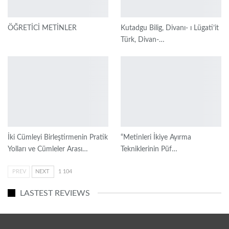
ÖĞRETİCİ METİNLER
Kutadgu Bilig, Divanı- ı Lügati’it
Türk, Divan-…
İki Cümleyi Birleştirmenin Pratik
“Metinleri İkiye Ayırma
Yolları ve Cümleler Arası…
Tekniklerinin Püf…
PREV
NEXT
1 104
LASTEST REVIEWS