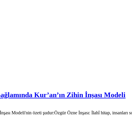
Bağlamında Kur’an’ın Zihin İnşası Modeli
şası Modeli'nin özeti şudur: ​Özgür Özne İnşası: İlahî hitap, insanları