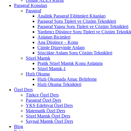
Online ALES Kursu
Paragraf Konuları
Paragraf
Analitik Paragraf Eğitimleri Kitapları
Paragraf Soru Tipleri ve Çözüm Teknikleri
Paragraf Yapısı Soru Tipleri ve Çözüm Teknikleri
Yardımcı Düşünce Soru Tipleri ve Çözüm Teknikle
Anlatım Biçimleri
Ana Düşünce – Konu
Cümle Düzeyinde Anlam
Sözcükte Anlam Soru Çözüm Teknikleri
Sözel Mantık
Pratik Sözel Mantık Konu Anlatımı
Sözel Mantık-1
Hızlı Okuma
Hızlı Okumada Amaç Belirleme
Hızlı Okuma Teknikleri
Özel Ders
Türkçe Özel Ders
Paragraf Özel Ders
YKS Edebiyat Özel Ders
Matematik Özel Ders
Sözel Mantık Özel Ders
Sayısal Mantık Özel Ders
Blog