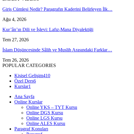
Giriş Cümlesi Nedir? Paragrafın Kaderini Belirleyen İlk…
Ağu 4, 2026
Kur’ân’ın Dili ve İşlevi: Lafız-Mana Diyalektiği
Tem 27, 2026
İslam Düşüncesinde Sâlih ve Muslih Arasındaki Farklar…
Tem 26, 2026
POPULAR CATEGORIES
Kişisel Gelişim
410
Özel Ders
6
Kurslar
1
Ana Sayfa
Online Kurslar
Online YKS – TYT Kursu
Online DGS Kursu
Online LGS Kursu
Online ALES Kursu
Paragraf Konuları