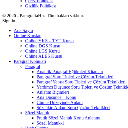
Çerez Politikası
Gizlilik Politikası
© 2026 - ParagraftaHız. Tüm hakları saklıdır.
Sign in
Ana Sayfa
Online Kurslar
Online YKS – TYT Kursu
Online DGS Kursu
Online LGS Kursu
Online ALES Kursu
Paragraf Konuları
Paragraf
Analitik Paragraf Eğitimleri Kitapları
Paragraf Soru Tipleri ve Çözüm Teknikleri
Paragraf Yapısı Soru Tipleri ve Çözüm Teknikleri
Yardımcı Düşünce Soru Tipleri ve Çözüm Teknikle
Anlatım Biçimleri
Ana Düşünce – Konu
Cümle Düzeyinde Anlam
Sözcükte Anlam Soru Çözüm Teknikleri
Sözel Mantık
Pratik Sözel Mantık Konu Anlatımı
Sözel Mantık-1