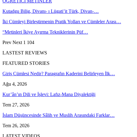
ÖĞRETİCİ METİNLER
Kutadgu Bilig, Divanı- ı Lügati’it Türk, Divan-…
İki Cümleyi Birleştirmenin Pratik Yolları ve Cümleler Arası…
“Metinleri İkiye Ayırma Tekniklerinin Püf…
Prev
Next
1 104
LASTEST REVIEWS
FEATURED STORIES
Giriş Cümlesi Nedir? Paragrafın Kaderini Belirleyen İlk…
Ağu 4, 2026
Kur’ân’ın Dili ve İşlevi: Lafız-Mana Diyalektiği
Tem 27, 2026
İslam Düşüncesinde Sâlih ve Muslih Arasındaki Farklar…
Tem 26, 2026
LATEST VIDEOS