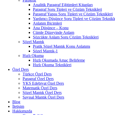
Paragraf
Analitik Paragraf Eğitimleri Kitapları
Paragraf Soru Tipleri ve Çözüm Teknikleri
Paragraf Yapısı Soru Tipleri ve Çözüm Teknikleri
Yardımcı Düşünce Soru Tipleri ve Çözüm Teknikle
Anlatım Biçimleri
Ana Düşünce – Konu
Cümle Düzeyinde Anlam
Sözcükte Anlam Soru Çözüm Teknikleri
Sözel Mantık
Pratik Sözel Mantık Konu Anlatımı
Sözel Mantık-1
Hızlı Okuma
Hızlı Okumada Amaç Belirleme
Hızlı Okuma Teknikleri
Özel Ders
Türkçe Özel Ders
Paragraf Özel Ders
YKS Edebiyat Özel Ders
Matematik Özel Ders
Sözel Mantık Özel Ders
Sayısal Mantık Özel Ders
Blog
İletişim
Hakkımızda