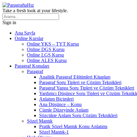
Take a fresh look at your lifestyle.
Sign in
Ana Sayfa
Online Kurslar
Online YKS – TYT Kursu
Online DGS Kursu
Online LGS Kursu
Online ALES Kursu
Paragraf Konuları
Paragraf
Analitik Paragraf Eğitimleri Kitapları
Paragraf Soru Tipleri ve Çözüm Teknikleri
Paragraf Yapısı Soru Tipleri ve Çözüm Teknikleri
Yardımcı Düşünce Soru Tipleri ve Çözüm Teknikle
Anlatım Biçimleri
Ana Düşünce – Konu
Cümle Düzeyinde Anlam
Sözcükte Anlam Soru Çözüm Teknikleri
Sözel Mantık
Pratik Sözel Mantık Konu Anlatımı
Sözel Mantık-1