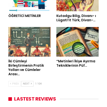
ÖĞRETİCİ METİNLER
Kutadgu Bilig, Divanı- ı
Lügati’it Türk, Divan-…
İki Cümleyi
“Metinleri İkiye Ayırma
Birleştirmenin Pratik
Tekniklerinin Püf…
Yolları ve Cümleler
Arası…
PREV
NEXT
1 104
LASTEST REVIEWS