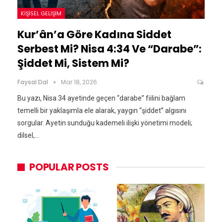
KIŞISEL GELIŞIM
Kur’ân’a Göre Kadına Siddet
Serbest Mi? Nisa 4:34 Ve “Darabe”:
Şiddet Mi, Sistem Mi?
Faysal Dal
Mar 18, 2026
Bu yazı, Nisa 34 ayetinde geçen “darabe” fiilini bağlam
temelli bir yaklaşımla ele alarak, yaygın “şiddet” algısını
sorgular. Ayetin sunduğu kademeli ilişki yönetimi modeli;
dilsel,…
POPULAR POSTS