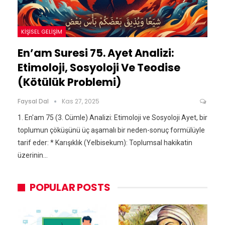
KIŞISEL GELIŞIM
En’am Suresi 75. Ayet Analizi:
Etimoloji, Sosyoloji Ve Teodise
(Kötülük Problemi)
Faysal Dal
Kas 27, 2025
1. En'am 75 (3. Cümle) Analizi: Etimoloji ve Sosyoloji Ayet, bir
toplumun çöküşünü üç aşamalı bir neden-sonuç formülüyle
tarif eder: * Karışıklık (Yelbisekum): Toplumsal hakikatin
üzerinin…
POPULAR POSTS