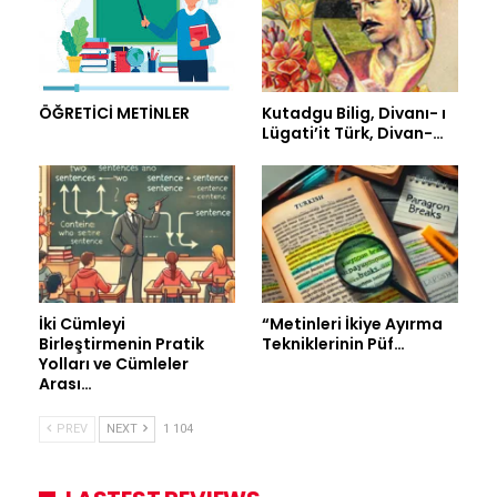
ÖĞRETİCİ METİNLER
Kutadgu Bilig, Divanı- ı
Lügati’it Türk, Divan-…
İki Cümleyi
“Metinleri İkiye Ayırma
Birleştirmenin Pratik
Tekniklerinin Püf…
Yolları ve Cümleler
Arası…
PREV
NEXT
1 104