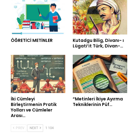
ÖĞRETİCİ METİNLER
Kutadgu Bilig, Divanı- ı
Lügati’it Türk, Divan-…
İki Cümleyi
“Metinleri İkiye Ayırma
Birleştirmenin Pratik
Tekniklerinin Püf…
Yolları ve Cümleler
Arası…
PREV
NEXT
1 104