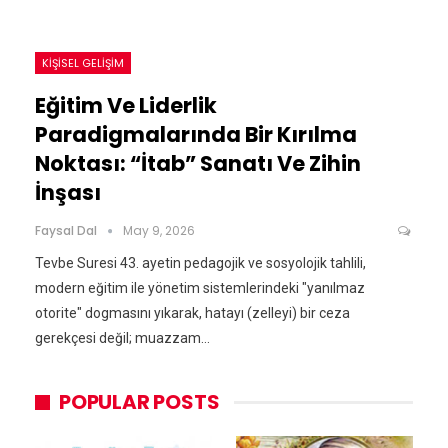
KIŞISEL GELIŞIM
Eğitim Ve Liderlik
Paradigmalarında Bir Kırılma
Noktası: “İtab” Sanatı Ve Zihin
İnşası
Faysal Dal
May 9, 2026
Tevbe Suresi 43. ayetin pedagojik ve sosyolojik tahlili,
modern eğitim ile yönetim sistemlerindeki "yanılmaz
otorite" dogmasını yıkarak, hatayı (zelleyi) bir ceza
gerekçesi değil; muazzam…
POPULAR POSTS