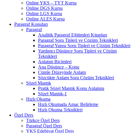
Online YKS – TYT Kursu
Online DGS Kursu
Online LGS Kursu
Online ALES Kursu
Paragraf Konuları
Paragraf
Analitik Paragraf Eğitimleri Kitapları
Paragraf Soru Tipleri ve Çözüm Teknikleri
Paragraf Yapısı Soru Tipleri ve Çözüm Teknikleri
Yardımcı Düşünce Soru Tipleri ve Çözüm
Teknikleri
Anlatım Biçimleri
Ana Düşünce – Konu
Cümle Düzeyinde Anlam
Sözcükte Anlam Soru Çözüm Teknikleri
Sözel Mantık
Pratik Sözel Mantık Konu Anlatımı
Sözel Mantık-1
Hızlı Okuma
Hızlı Okumada Amaç Belirleme
Hızlı Okuma Teknikleri
Özel Ders
Türkçe Özel Ders
Paragraf Özel Ders
YKS Edebiyat Özel Ders