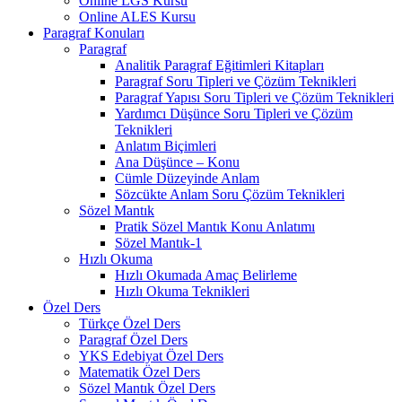
Online LGS Kursu
Online ALES Kursu
Paragraf Konuları
Paragraf
Analitik Paragraf Eğitimleri Kitapları
Paragraf Soru Tipleri ve Çözüm Teknikleri
Paragraf Yapısı Soru Tipleri ve Çözüm Teknikleri
Yardımcı Düşünce Soru Tipleri ve Çözüm
Teknikleri
Anlatım Biçimleri
Ana Düşünce – Konu
Cümle Düzeyinde Anlam
Sözcükte Anlam Soru Çözüm Teknikleri
Sözel Mantık
Pratik Sözel Mantık Konu Anlatımı
Sözel Mantık-1
Hızlı Okuma
Hızlı Okumada Amaç Belirleme
Hızlı Okuma Teknikleri
Özel Ders
Türkçe Özel Ders
Paragraf Özel Ders
YKS Edebiyat Özel Ders
Matematik Özel Ders
Sözel Mantık Özel Ders