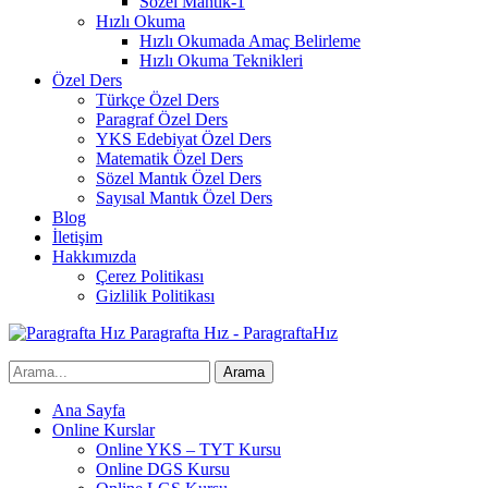
Sözel Mantık-1
Hızlı Okuma
Hızlı Okumada Amaç Belirleme
Hızlı Okuma Teknikleri
Özel Ders
Türkçe Özel Ders
Paragraf Özel Ders
YKS Edebiyat Özel Ders
Matematik Özel Ders
Sözel Mantık Özel Ders
Sayısal Mantık Özel Ders
Blog
İletişim
Hakkımızda
Çerez Politikası
Gizlilik Politikası
Paragrafta Hız - ParagraftaHız
Ana Sayfa
Online Kurslar
Online YKS – TYT Kursu
Online DGS Kursu