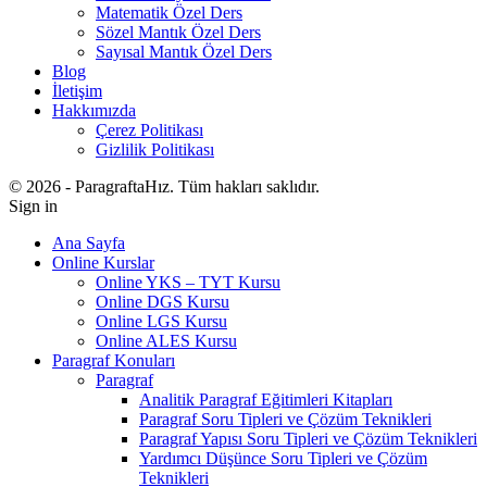
Matematik Özel Ders
Sözel Mantık Özel Ders
Sayısal Mantık Özel Ders
Blog
İletişim
Hakkımızda
Çerez Politikası
Gizlilik Politikası
© 2026 - ParagraftaHız. Tüm hakları saklıdır.
Sign in
Ana Sayfa
Online Kurslar
Online YKS – TYT Kursu
Online DGS Kursu
Online LGS Kursu
Online ALES Kursu
Paragraf Konuları
Paragraf
Analitik Paragraf Eğitimleri Kitapları
Paragraf Soru Tipleri ve Çözüm Teknikleri
Paragraf Yapısı Soru Tipleri ve Çözüm Teknikleri
Yardımcı Düşünce Soru Tipleri ve Çözüm
Teknikleri