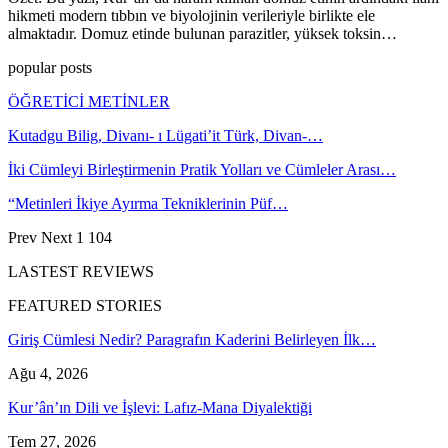
hikmeti modern tıbbın ve biyolojinin verileriyle birlikte ele
almaktadır. Domuz etinde bulunan parazitler, yüksek toksin…
popular posts
ÖĞRETİCİ METİNLER
Kutadgu Bilig, Divanı- ı Lügati’it Türk, Divan-…
İki Cümleyi Birleştirmenin Pratik Yolları ve Cümleler Arası…
“Metinleri İkiye Ayırma Tekniklerinin Püf…
Prev
Next
1 104
LASTEST REVIEWS
FEATURED STORIES
Giriş Cümlesi Nedir? Paragrafın Kaderini Belirleyen İlk…
Ağu 4, 2026
Kur’ân’ın Dili ve İşlevi: Lafız-Mana Diyalektiği
Tem 27, 2026