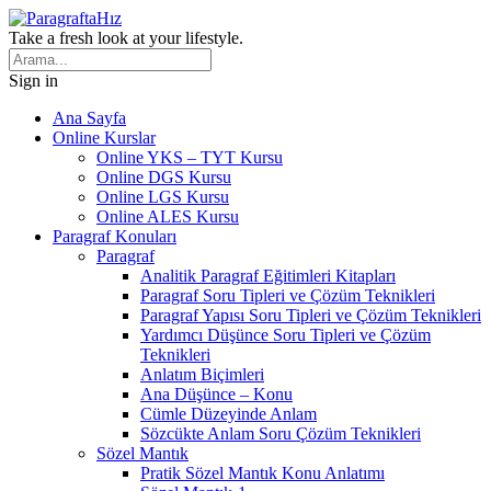
Take a fresh look at your lifestyle.
Sign in
Ana Sayfa
Online Kurslar
Online YKS – TYT Kursu
Online DGS Kursu
Online LGS Kursu
Online ALES Kursu
Paragraf Konuları
Paragraf
Analitik Paragraf Eğitimleri Kitapları
Paragraf Soru Tipleri ve Çözüm Teknikleri
Paragraf Yapısı Soru Tipleri ve Çözüm Teknikleri
Yardımcı Düşünce Soru Tipleri ve Çözüm
Teknikleri
Anlatım Biçimleri
Ana Düşünce – Konu
Cümle Düzeyinde Anlam
Sözcükte Anlam Soru Çözüm Teknikleri
Sözel Mantık
Pratik Sözel Mantık Konu Anlatımı