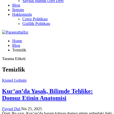
Sayısal Mantık Özel Ders
Blog
İletişim
Hakkımızda
Çerez Politikası
Gizlilik Politikası
Home
Blog
Temizlik
Tarama Etiketi
Temizlik
Kişisel Gelişim
Kur’an’da Yasak, Bilimde Tehlike:
Domuz Etinin Anatomisi
Faysal Dal
Nis 25, 2025
Özet: Bu yazı, Kur’an’da haram kılınan domuz etinin ardındaki ilahi