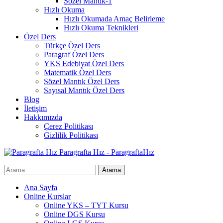
Sözel Mantık-1
Hızlı Okuma
Hızlı Okumada Amaç Belirleme
Hızlı Okuma Teknikleri
Özel Ders
Türkçe Özel Ders
Paragraf Özel Ders
YKS Edebiyat Özel Ders
Matematik Özel Ders
Sözel Mantık Özel Ders
Sayısal Mantık Özel Ders
Blog
İletişim
Hakkımızda
Çerez Politikası
Gizlilik Politikası
Paragrafta Hız - ParagraftaHız
Ana Sayfa
Online Kurslar
Online YKS – TYT Kursu
Online DGS Kursu