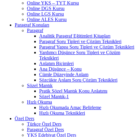
Online YKS – TYT Kursu
Online DGS Kursu
Online LGS Kursu
Online ALES Kursu
Paragraf Konuları
Paragraf
Analitik Paragraf Eğitimleri Kitapları
Paragraf Soru Tipleri ve Çözüm Teknikleri
Paragraf Yapısı Soru Tipleri ve Çözüm Teknikleri
Yardımcı Düşünce Soru Tipleri ve Çözüm
Teknikleri
Anlatım Biçimleri
Ana Düşünce – Konu
Cümle Düzeyinde Anlam
Sözcükte Anlam Soru Çözüm Teknikleri
Sözel Mantık
Pratik Sözel Mantık Konu Anlatımı
Sözel Mantık-1
Hızlı Okuma
Hızlı Okumada Amaç Belirleme
Hızlı Okuma Teknikleri
Özel Ders
Türkçe Özel Ders
Paragraf Özel Ders
YKS Edebiyat Özel Ders