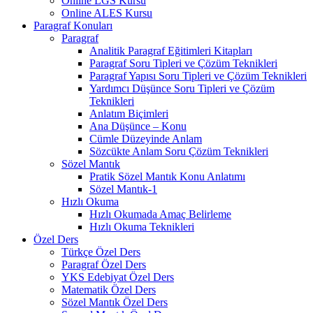
Online LGS Kursu
Online ALES Kursu
Paragraf Konuları
Paragraf
Analitik Paragraf Eğitimleri Kitapları
Paragraf Soru Tipleri ve Çözüm Teknikleri
Paragraf Yapısı Soru Tipleri ve Çözüm Teknikleri
Yardımcı Düşünce Soru Tipleri ve Çözüm
Teknikleri
Anlatım Biçimleri
Ana Düşünce – Konu
Cümle Düzeyinde Anlam
Sözcükte Anlam Soru Çözüm Teknikleri
Sözel Mantık
Pratik Sözel Mantık Konu Anlatımı
Sözel Mantık-1
Hızlı Okuma
Hızlı Okumada Amaç Belirleme
Hızlı Okuma Teknikleri
Özel Ders
Türkçe Özel Ders
Paragraf Özel Ders
YKS Edebiyat Özel Ders
Matematik Özel Ders
Sözel Mantık Özel Ders