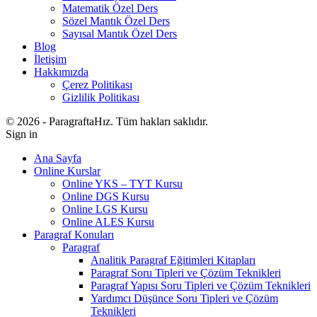
Matematik Özel Ders
Sözel Mantık Özel Ders
Sayısal Mantık Özel Ders
Blog
İletişim
Hakkımızda
Çerez Politikası
Gizlilik Politikası
© 2026 - ParagraftaHız. Tüm hakları saklıdır.
Sign in
Ana Sayfa
Online Kurslar
Online YKS – TYT Kursu
Online DGS Kursu
Online LGS Kursu
Online ALES Kursu
Paragraf Konuları
Paragraf
Analitik Paragraf Eğitimleri Kitapları
Paragraf Soru Tipleri ve Çözüm Teknikleri
Paragraf Yapısı Soru Tipleri ve Çözüm Teknikleri
Yardımcı Düşünce Soru Tipleri ve Çözüm
Teknikleri