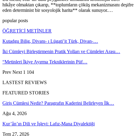
hikâye olmaktan çıkarıp, **toplumların çöküş mekanizmasını deşifre
eden determinist bir sosyolojik harita** olarak sunuyor.…
popular posts
ÖĞRETİCİ METİNLER
Kutadgu Bilig, Divanı- ı Lügati’it Türk, Divan-…
İki Cümleyi Birleştirmenin Pratik Yolları ve Cümleler Arası…
“Metinleri İkiye Ayırma Tekniklerinin Püf…
Prev
Next
1 104
LASTEST REVIEWS
FEATURED STORIES
Giriş Cümlesi Nedir? Paragrafın Kaderini Belirleyen İlk…
Ağu 4, 2026
Kur’ân’ın Dili ve İşlevi: Lafız-Mana Diyalektiği
Tem 27, 2026