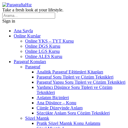
Take a fresh look at your lifestyle.
Sign in
Ana Sayfa
Online Kurslar
Online YKS – TYT Kursu
Online DGS Kursu
Online LGS Kursu
Online ALES Kursu
Paragraf Konuları
Paragraf
Analitik Paragraf Eğitimleri Kitapları
Paragraf Soru Tipleri ve Çözüm Teknikleri
Paragraf Yapısı Soru Tipleri ve Çözüm Teknikleri
Yardımcı Düşünce Soru Tipleri ve Çözüm
Teknikleri
Anlatım Biçimleri
Ana Düşünce – Konu
Cümle Düzeyinde Anlam
Sözcükte Anlam Soru Çözüm Teknikleri
Sözel Mantık
Pratik Sözel Mantık Konu Anlatımı