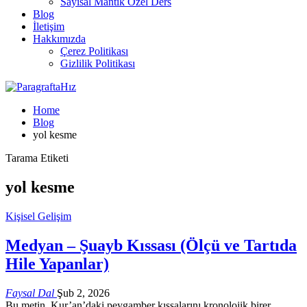
Sayısal Mantık Özel Ders
Blog
İletişim
Hakkımızda
Çerez Politikası
Gizlilik Politikası
Home
Blog
yol kesme
Tarama Etiketi
yol kesme
Kişisel Gelişim
Medyan – Şuayb Kıssası (Ölçü ve Tartıda
Hile Yapanlar)
Faysal Dal
Şub 2, 2026
Bu metin, Kur’an’daki peygamber kıssalarını kronolojik birer