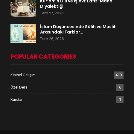
Kur’ân’ın Dili ve İşlevi: Lafız-Mana
Diyalektiği
Tem 27, 2026
İslam Düşüncesinde Sâlih ve Muslih
Arasındaki Farklar…
Tem 26, 2026
POPULAR CATEGORIES
Kişisel Gelişim
410
Özel Ders
6
Kurslar
1