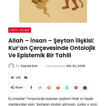
KIŞISEL GELIŞIM
Allah – İnsan – Şeytan İlişkisi:
Kur’an Çerçevesinde Ontolojik
Ve Epistemik Bir Tahlil
Last updated
Nis 22, 2025
By
Faysal Dal
148
Share
Ey insanlar! Yeryüzünde bulunan şeylerin helal ve tayyib
olanlarından yiyin. Şeytanın izinden gitmeyin, çünkü o sizin