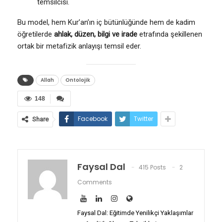
temsilcisi.
Bu model, hem Kur’an’ın iç bütünlüğünde hem de kadim
öğretilerde
ahlak, düzen, bilgi ve irade
etrafında şekillenen
ortak bir metafizik anlayışı temsil eder.
Allah
Ontolojik
148
Facebook
Twitter
Share
Faysal Dal
415 Posts
2
Comments
Faysal Dal: Eğitimde Yenilikçi Yaklaşımlar