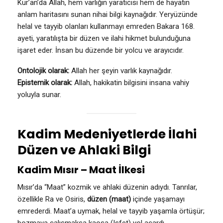
Kur’an’da Allah, hem varlığın yaratıcısı hem de hayatın
anlam haritasını sunan nihai bilgi kaynağıdır. Yeryüzünde
helal ve tayyib olanları kullanmayı emreden Bakara 168.
ayeti, yaratılışta bir düzen ve ilahi hikmet bulunduğuna
işaret eder. İnsan bu düzende bir yolcu ve arayıcıdır.
Ontolojik olarak:
Allah her şeyin varlık kaynağıdır.
Epistemik olarak:
Allah, hakikatin bilgisini insana vahiy
yoluyla sunar.
Kadim Medeniyetlerde İlahi
Düzen ve Ahlaki Bilgi
Kadim Mısır – Maat İlkesi
Mısır’da “Maat” kozmik ve ahlaki düzenin adıydı. Tanrılar,
özellikle Ra ve Osiris,
düzen (maat)
içinde yaşamayı
emrederdi. Maat’a uymak, helal ve tayyib yaşamla örtüşür;
bozmaya çalışmaksa kaosa (Isfet) yol açardı.