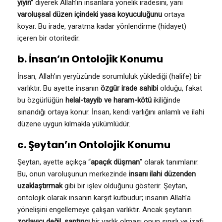
yiyin”
diyerek Allah’ın insanlara yönelik iradesini, yani
varoluşsal düzen içindeki yasa koyuculuğunu
ortaya
koyar. Bu irade, yaratma kadar yönlendirme (hidayet)
içeren bir otoritedir.
b. İnsan’ın Ontolojik Konumu
İnsan, Allah’ın yeryüzünde sorumluluk yüklediği (halife) bir
varlıktır. Bu ayette insanın
özgür irade sahibi
olduğu, fakat
bu özgürlüğün
helal-tayyib ve haram-kötü
ikiliğinde
sınandığı ortaya konur. İnsan, kendi varlığını anlamlı ve ilahi
düzene uygun kılmakla yükümlüdür.
c. Şeytan’ın Ontolojik Konumu
Şeytan, ayette açıkça “
apaçık düşman
” olarak tanımlanır.
Bu, onun varoluşunun merkezinde
insanı ilahi düzenden
uzaklaştırmak
gibi bir işlev olduğunu gösterir. Şeytan,
ontolojik olarak insanın karşıt kutbudur; insanın Allah’a
yönelişini engellemeye çalışan varlıktır. Ancak şeytanın
zorlayıcı değil, saptırıcı
bir varlık olması onun sınırlı ve izafi