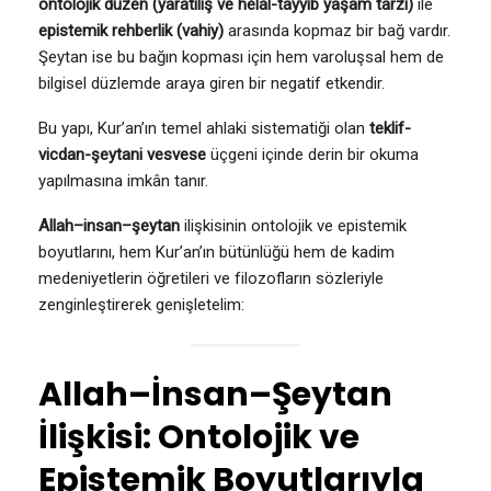
ontolojik düzen (yaratılış ve helal-tayyib yaşam tarzı)
ile
epistemik rehberlik (vahiy)
arasında kopmaz bir bağ vardır.
Şeytan ise bu bağın kopması için hem varoluşsal hem de
bilgisel düzlemde araya giren bir negatif etkendir.
Bu yapı, Kur’an’ın temel ahlaki sistematiği olan
teklif-
vicdan-şeytani vesvese
üçgeni içinde derin bir okuma
yapılmasına imkân tanır.
Allah–insan–şeytan
ilişkisinin ontolojik ve epistemik
boyutlarını, hem Kur’an’ın bütünlüğü hem de kadim
medeniyetlerin öğretileri ve filozofların sözleriyle
zenginleştirerek genişletelim:
Allah–İnsan–Şeytan
İlişkisi: Ontolojik ve
Epistemik Boyutlarıyla