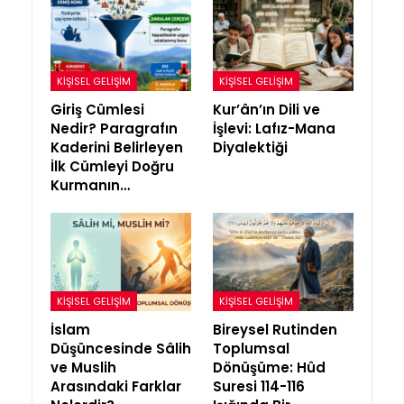
KIŞISEL GELIŞIM
KIŞISEL GELIŞIM
Giriş Cümlesi
Kur’ân’ın Dili ve
Nedir? Paragrafın
İşlevi: Lafız-Mana
Kaderini Belirleyen
Diyalektiği
İlk Cümleyi Doğru
Kurmanın…
KIŞISEL GELIŞIM
KIŞISEL GELIŞIM
İslam
Bireysel Rutinden
Düşüncesinde Sâlih
Toplumsal
ve Muslih
Dönüşüme: Hûd
Arasındaki Farklar
Suresi 114-116