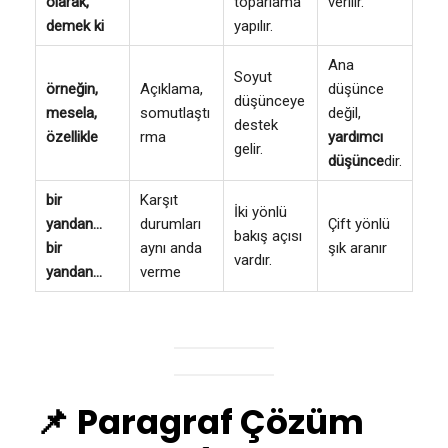
olarak,
toparlama
verilir.
demek ki
yapılır.
Ana
Soyut
örneğin,
Açıklama,
düşünce
düşünceye
mesela,
somutlaştı
değil,
destek
özellikle
rma
yardımcı
gelir.
düşünce
dir.
bir
Karşıt
İki yönlü
yandan…
durumları
Çift yönlü
bakış açısı
bir
aynı anda
şık aranır
vardır.
yandan…
verme
📌
Paragraf Çözüm