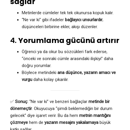
sağlar
Metinlerde cümleler tek tek okunursa kopuk kalır.
“Ne var ki” gibi ifadeler
bağlayıcı unsurlardır
;
düşünceleri birbirine ekler, akışı düzenler.
4.
Yorumlama gücünü artırır
Öğrenci ya da okur bu sözcükleri fark ederse,
“önceki ve sonraki cümle arasındaki ilişkiyi” daha
doğru yorumlar.
Böylece metindeki
ana düşünce, yazarın amacı ve
vurgu
daha kolay çıkarılır.
✅
Sonuç:
“Ne var ki” ve benzeri bağlaçlar
metinde bir
dönemeçtir
. Okuyucuya “şimdi beklemediğin bir durum
gelecek” diye işaret verir. Bu da hem
metnin mantığını
çözmeye
hem de
yazarın mesajını yakalamaya
büyük
katkı sağlar.