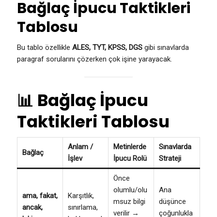
Bağlaç İpucu Taktikleri
Tablosu
Bu tablo özellikle
ALES, TYT, KPSS, DGS
gibi sınavlarda
paragraf sorularını çözerken çok işine yarayacak.
📊
Bağlaç İpucu
Taktikleri Tablosu
Anlam /
Metinlerde
Sınavlarda
Bağlaç
İşlev
İpucu Rolü
Strateji
Önce
olumlu/olu
Ana
ama, fakat,
Karşıtlık,
msuz bilgi
düşünce
ancak,
sınırlama,
verilir →
çoğunlukla