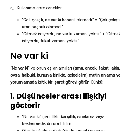
👉 Kullanıma göre örnekler:
“Çok çalıştı,
ne var ki
başarılı olamadı.” = “Çok çalıştı,
ama
başarılı olamadı.”
“Gitmek istiyordu,
ne var ki
zamanı yoktu.” = “Gitmek
istiyordu,
fakat
zamanı yoktu.”
Ne var ki
“
Ne var ki
” ve onun eş anlamlıları (
ama, ancak, fakat, lakin,
oysa, halbuki, bununla birlikte, gelgelelim
)
metin anlama ve
yorumlamada kritik bir işaret görevi görür
. Çünkü:
1.
Düşünceler arası ilişkiyi
gösterir
“Ne var ki” genellikle
karşıtlık, sınırlama veya
beklenmedik durum
bildirir.
Okur bu ifadeyi gördüğünde, önceki yargının