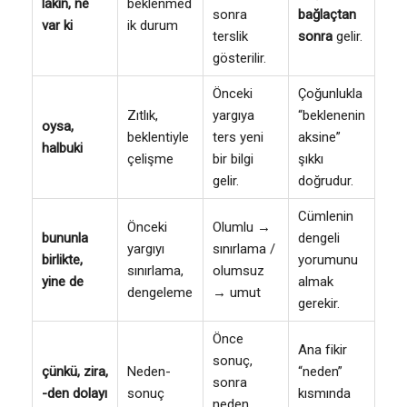
lakin, ne
beklenmed
sonra
bağlaçtan
var ki
ik durum
terslik
sonra
gelir.
gösterilir.
Önceki
Çoğunlukla
Zıtlık,
yargıya
“beklenenin
oysa,
beklentiyle
ters yeni
aksine”
halbuki
çelişme
bir bilgi
şıkkı
gelir.
doğrudur.
Cümlenin
Önceki
Olumlu →
bununla
dengeli
yargıyı
sınırlama /
birlikte,
yorumunu
sınırlama,
olumsuz
yine de
almak
dengeleme
→ umut
gerekir.
Önce
Ana fikir
sonuç,
çünkü, zira,
Neden-
“neden”
sonra
-den dolayı
sonuç
kısmında
neden