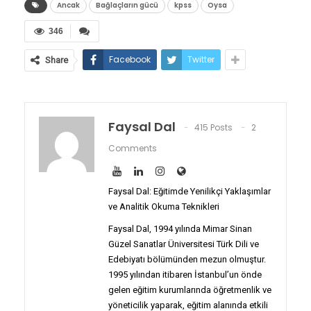
Ancak
Bağlaçların gücü
kpss
Oysa
346
Facebook
Twitter
Share
Faysal Dal
415 Posts
2
Comments
Faysal Dal: Eğitimde Yenilikçi Yaklaşımlar
ve Analitik Okuma Teknikleri
Faysal Dal, 1994 yılında Mimar Sinan
Güzel Sanatlar Üniversitesi Türk Dili ve
Edebiyatı bölümünden mezun olmuştur.
1995 yılından itibaren İstanbul’un önde
gelen eğitim kurumlarında öğretmenlik ve
yöneticilik yaparak, eğitim alanında etkili