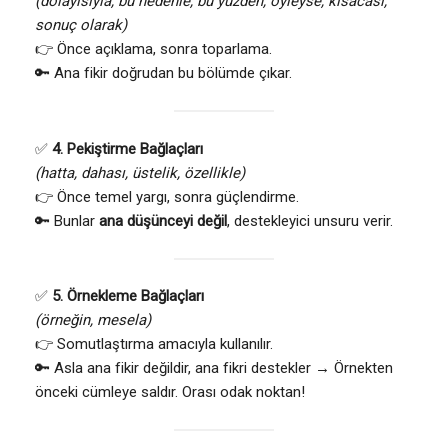
(dolayısıyla, bu nedenle, bu yüzden, öyleyse, kısacası,
sonuç olarak)
👉 Önce açıklama, sonra toparlama.
🔑 Ana fikir doğrudan bu bölümde çıkar.
✅
4. Pekiştirme Bağlaçları
(hatta, dahası, üstelik, özellikle)
👉 Önce temel yargı, sonra güçlendirme.
🔑 Bunlar
ana düşünceyi değil
, destekleyici unsuru verir.
✅
5. Örnekleme Bağlaçları
(örneğin, mesela)
👉 Somutlaştırma amacıyla kullanılır.
🔑 Asla ana fikir değildir, ana fikri destekler → Örnekten
önceki cümleye saldır. Orası odak noktan!