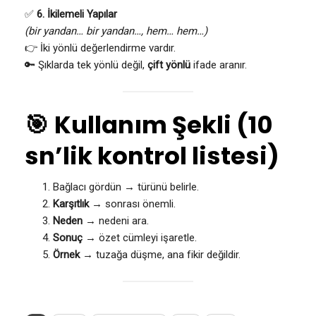
✅
6. İkilemeli Yapılar
(bir yandan… bir yandan…, hem… hem…)
👉 İki yönlü değerlendirme vardır.
🔑 Şıklarda tek yönlü değil,
çift yönlü
ifade aranır.
🎯
Kullanım Şekli (10
sn’lik kontrol listesi)
Bağlacı gördün → türünü belirle.
Karşıtlık
→ sonrası önemli.
Neden
→ nedeni ara.
Sonuç
→ özet cümleyi işaretle.
Örnek
→ tuzağa düşme, ana fikir değildir.