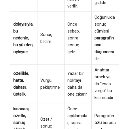
gizlidir.
verilir.
Çoğunlukla
dolayısıyla,
Önce
sonuç
bu
sebep,
cümlesi
Sonuç
nedenle,
sonra
paragrafın
bildirir
bu yüzden,
sonuç
ana
öyleyse
gelir.
düşüncesi
dir.
Anahtar
özellikle,
Yazar bir
örnek ya
hatta,
Vurgu,
noktayı
da “esas
dahası,
pekiştirme
daha da
vurgu” bu
üstelik
öne çıkarır.
kısımdadır.
kısacası,
Önce
özetle,
açıklamala
Paragrafın
Özet /
sonuç
r, sonra
özü
burada
sonuç