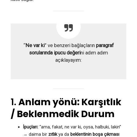
“
Ne var ki
” ve benzeri bağlaçların
paragraf
sorularında ipucu değeri
ni adım adım
açıklayayım:
1.
Anlam yönü: Karşıtlık
/ Beklenmedik Durum
İpuçları:
“ama, fakat, ne var ki, oysa, halbuki, lakin”
→ daima bir
zıtlık
ya da
beklentinin boşa çıkması