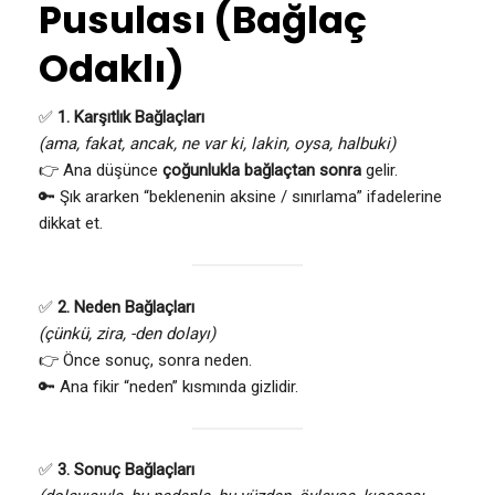
Pusulası (Bağlaç
Odaklı)
✅
1. Karşıtlık Bağlaçları
(ama, fakat, ancak, ne var ki, lakin, oysa, halbuki)
👉 Ana düşünce
çoğunlukla bağlaçtan sonra
gelir.
🔑 Şık ararken “beklenenin aksine / sınırlama” ifadelerine
dikkat et.
✅
2. Neden Bağlaçları
(çünkü, zira, -den dolayı)
👉 Önce sonuç, sonra neden.
🔑 Ana fikir “neden” kısmında gizlidir.
✅
3. Sonuç Bağlaçları