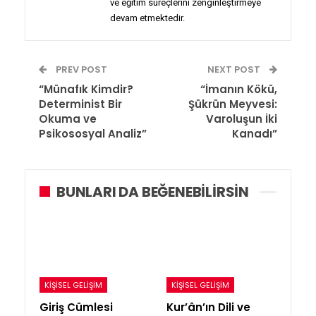
ve eğitim süreçlerini zenginleştirmeye
devam etmektedir.
PREV POST
NEXT POST
“Münafık Kimdir?
“İmanın Kökü,
Determinist Bir
Şükrün Meyvesi:
Okuma ve
Varoluşun İki
Psikososyal Analiz”
Kanadı”
BUNLARI DA BEĞENEBILIRSIN
KIŞISEL GELIŞIM
KIŞISEL GELIŞIM
Giriş Cümlesi
Kur’ân’ın Dili ve