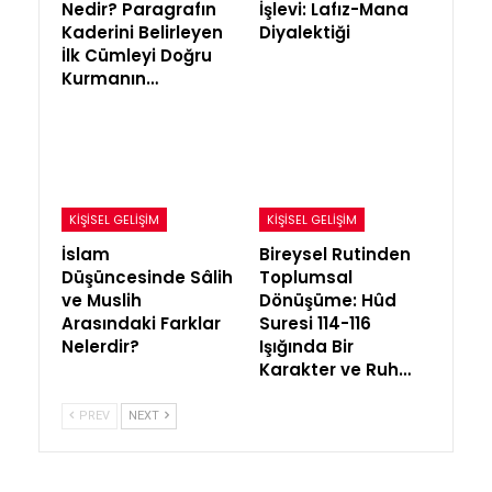
Nedir? Paragrafın
İşlevi: Lafız-Mana
Kaderini Belirleyen
Diyalektiği
İlk Cümleyi Doğru
Kurmanın…
KIŞISEL GELIŞIM
KIŞISEL GELIŞIM
İslam
Bireysel Rutinden
Düşüncesinde Sâlih
Toplumsal
ve Muslih
Dönüşüme: Hûd
Arasındaki Farklar
Suresi 114-116
Nelerdir?
Işığında Bir
Karakter ve Ruh…
PREV
NEXT