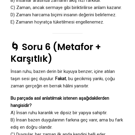
B) İnsanlar arasında zamanın akış hızı farklıdır.
C) Zaman, ancak sermaye gibi biriktirilirse anlam kazanır.
D) Zamanı harcama biçimi insanın değerini belirlemez.
E) Zamanın hoyratça tüketilmesi engellenemez.
🌀 Soru 6 (Metafor +
Karşıtlık)
İnsan ruhu, bazen derin bir kuyuya benzer; içine atılan
taşın sesi geç duyulur.
Fakat
, bu gecikmiş yankı, çoğu
zaman gerçeğin en berrak hâlini yansıtır.
Bu parçada asıl anlatılmak istenen aşağıdakilerden
hangisidir?
A) İnsan ruhu karanlık ve dipsiz bir yapıya sahiptir.
B) İnsan bazen duygularının farkına geç varır, ama bu fark
ediş en doğru olandır.
C) Duygular, her zaman ilk anda kendini belli eder.