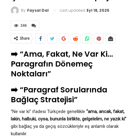
Last updated
Eyl 18, 2025
By
Faysal Dal
346
Share
➡️ “Ama, Fakat, Ne Var Ki…
Paragrafın Dönemeç
Noktaları”
➡️ “Paragraf Sorularında
Bağlaç Stratejisi”
“Ne var ki” ifadesi Türkçede genellikle
“ama, ancak, fakat,
lakin, halbuki, oysa, bununla birlikte, gelgelelim, ne yazık ki”
gibi bağlaç ya da geçiş sözcükleriyle eş anlamlı olarak
kullanılır.