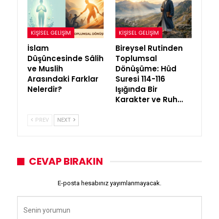
KIŞISEL GELIŞIM
KIŞISEL GELIŞIM
İslam
Bireysel Rutinden
Düşüncesinde Sâlih
Toplumsal
ve Muslih
Dönüşüme: Hûd
Arasındaki Farklar
Suresi 114-116
Nelerdir?
Işığında Bir
Karakter ve Ruh…
PREV
NEXT
CEVAP BIRAKIN
E-posta hesabınız yayımlanmayacak.