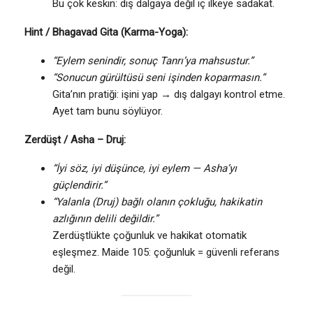
Bu çok keskin: dış dalgaya değil iç ilkeye sadakat.
Hint / Bhagavad Gita (Karma-Yoga):
“Eylem senindir, sonuç Tanrı’ya mahsustur.”
“Sonucun gürültüsü seni işinden koparmasın.”
Gita’nın pratiği: işini yap → dış dalgayı kontrol etme.
Ayet tam bunu söylüyor.
Zerdüşt / Asha – Druj:
“İyi söz, iyi düşünce, iyi eylem — Asha’yı
güçlendirir.”
“Yalanla (Druj) bağlı olanın çokluğu, hakikatin
azlığının delili değildir.”
Zerdüştlükte çoğunluk ve hakikat otomatik
eşleşmez. Maide 105: çoğunluk = güvenli referans
değil.