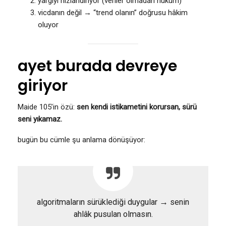
yargıyı hızlandırıyor (veriler olmadan hüküm)
vicdanın değil → “trend olanın” doğrusu hâkim
oluyor
ayet burada devreye
giriyor
Maide 105’in özü:
sen kendi istikametini korursan, sürü
seni yıkamaz.
bugün bu cümle şu anlama dönüşüyor:
algoritmaların sürüklediği duygular → senin
ahlâk pusulan olmasın.