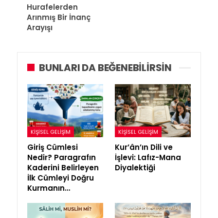
Hurafelerden
Arınmış Bir İnanç
Arayışı
BUNLARI DA BEĞENEBILIRSIN
KIŞISEL GELIŞIM
KIŞISEL GELIŞIM
Giriş Cümlesi
Kur’ân’ın Dili ve
Nedir? Paragrafın
İşlevi: Lafız-Mana
Kaderini Belirleyen
Diyalektiği
İlk Cümleyi Doğru
Kurmanın…