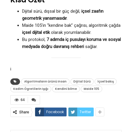
Dijital sürü, dışsal bir güç değil,
içsel zaafın
geometrik yansımasıdır
.
Maide 105’in “kendine bak” çağrısı, algoritmik çağda
içsel dijital etik
olarak yorumlanabilir.
Bu protokol,
7 adımda iç pusulayı koruma ve sosyal
medyada doğru davranış rehberi
sağlar.
i
Algoritmaların ürünü insan
Dijital Sürü
İçsel bakış
Kadim Ögretilerin Işığı
Kendini bilme
Maide 105
64
Facebook
Twitter
Share