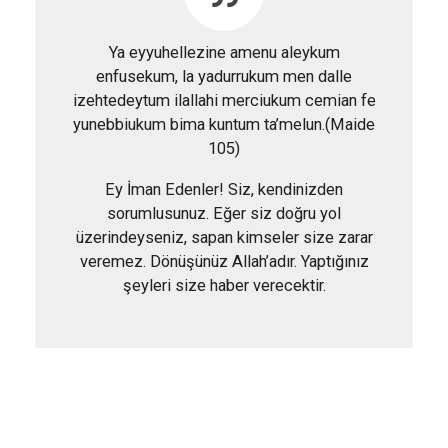
Ya eyyuhellezine amenu aleykum
enfusekum, la yadurrukum men dalle
izehtedeytum ilallahi merciukum cemian fe
yunebbiukum bima kuntum ta’melun.(Maide
105)
Ey İman Edenler! Siz, kendinizden
sorumlusunuz. Eğer siz doğru yol
üzerindeyseniz, sapan kimseler size zarar
veremez. Dönüşünüz Allah’adır. Yaptığınız
şeyleri size haber verecektir.