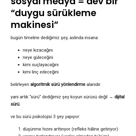
sosyal medya = dev bir
“duygu sürükleme
makinesi”
bugün timeline dediğimiz şey, aslında insana:
neye kızacağını
neye güleceğini
kimi suçlayacağını
kimi linç edeceğini
belirleyen
algoritmik sürü yönlendirme
alanıdır.
yani artık “sürü” dediğimiz şey koyun sürüsü değil →
dijital
sürü
.
ve bu sürü psikolojisi 3 şey yapıyor:
düşünme hızını arttırıyor (refleks hâline getiriyor)