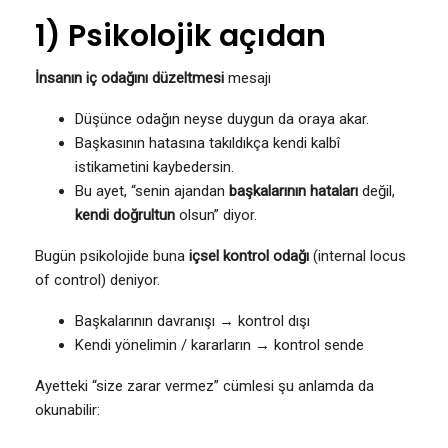
1) Psikolojik açıdan
İnsanın iç odağını düzeltmesi
mesajı
Düşünce odağın neyse duygun da oraya akar.
Başkasının hatasına takıldıkça kendi kalbî
istikametini kaybedersin.
Bu ayet, “senin ajandan
başkalarının hataları
değil,
kendi doğrultun
olsun” diyor.
Bugün psikolojide buna
içsel kontrol odağı
(internal locus
of control) deniyor.
Başkalarının davranışı → kontrol dışı
Kendi yönelimin / kararların → kontrol sende
Ayetteki “size zarar vermez” cümlesi şu anlamda da
okunabilir: