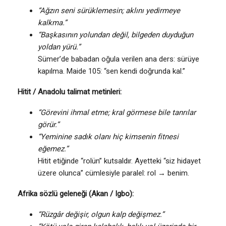
“Ağzın seni sürüklemesin; aklını yedirmeye
kalkma.”
“Başkasının yolundan değil, bilgeden duyduğun
yoldan yürü.”
Sümer’de babadan oğula verilen ana ders: sürüye
kapılma. Maide 105: “sen kendi doğrunda kal.”
Hitit / Anadolu talimat metinleri:
“Görevini ihmal etme; kral görmese bile tanrılar
görür.”
“Yeminine sadık olanı hiç kimsenin fitnesi
eğemez.”
Hitit etiğinde “rolün” kutsaldır. Ayetteki “siz hidayet
üzere olunca” cümlesiyle paralel: rol → benim.
Afrika sözlü geleneği (Akan / Igbo):
“Rüzgâr değişir, olgun kalp değişmez.”