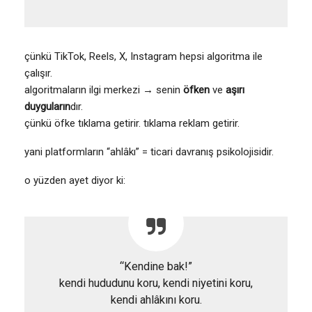
çünkü TikTok, Reels, X, Instagram hepsi algoritma ile
çalışır.
algoritmaların ilgi merkezi → senin
öfken
ve
aşırı
duyguların
dır.
çünkü öfke tıklama getirir. tıklama reklam getirir.
yani platformların “ahlâkı” = ticari davranış psikolojisidir.
o yüzden ayet diyor ki:
“Kendine bak!”
kendi hududunu koru, kendi niyetini koru,
kendi ahlâkını koru.