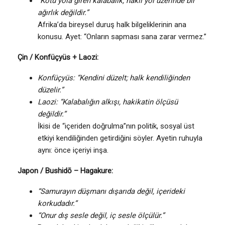
“Kötü yola giren kalabalık, haklı yol üzerinde bir
ağırlık değildir.”
Afrika’da bireysel duruş halk bilgeliklerinin ana
konusu. Ayet: “Onların sapması sana zarar vermez.”
Çin / Konfüçyüs + Laozi:
Konfüçyüs: “Kendini düzelt; halk kendiliğinden
düzelir.”
Laozi: “Kalabalığın alkışı, hakikatin ölçüsü
değildir.”
İkisi de “içeriden doğrulma”nın politik, sosyal üst
etkiyi kendiliğinden getirdiğini söyler. Ayetin ruhuyla
aynı: önce içeriyi inşa.
Japon / Bushidō – Hagakure:
“Samurayın düşmanı dışarıda değil, içerideki
korkudadır.”
“Onur dış sesle değil, iç sesle ölçülür.”