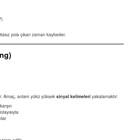
?)
ritasız yola çıkan zaman kaybeder.
ng)
r
. Amaç, anlam yükü yüksek
sinyal kelimeleri
yakalamaktır:
karşın
olayısıyla
ılar
r
takip edilir.