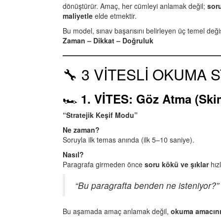
dönüştürür. Amaç, her cümleyi anlamak değil;
soru
maliyetle
elde etmektir.
Bu model, sınav başarısını belirleyen üç temel deği
Zaman – Dikkat – Doğruluk
🔧 3 VİTESLİ OKUMA S
🏎️
1. VİTES: Göz Atma (Sk
“Stratejik Keşif Modu”
Ne zaman?
Soruyla ilk temas anında (ilk 5–10 saniye).
Nasıl?
Paragrafa girmeden önce
soru kökü ve şıklar
hızl
“Bu paragrafta benden ne isteniyor?”
Bu aşamada amaç anlamak değil,
okuma amacını