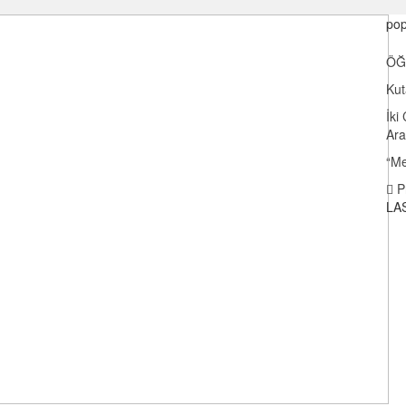
pop
ÖĞ
Kut
İki
Ar
“Me
P
LA