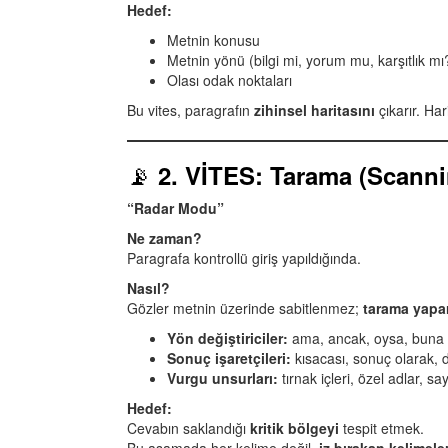
Hedef:
Metnin konusu
Metnin yönü (bilgi mi, yorum mu, karşıtlık mı
Olası odak noktaları
Bu vites, paragrafın
zihinsel haritasını
çıkarır. Ha
📡
2. VİTES: Tarama (Scanni
“Radar Modu”
Ne zaman?
Paragrafa kontrollü giriş yapıldığında.
Nasıl?
Gözler metnin üzerinde sabitlenmez;
tarama yapa
Yön değiştiriciler:
ama, ancak, oysa, buna 
Sonuç işaretçileri:
kısacası, sonuç olarak, d
Vurgu unsurları:
tırnak içleri, özel adlar, say
Hedef:
Cevabın saklandığı
kritik bölgeyi
tespit etmek.
Bu aşamada her kelime değil,
iz bırakan kelimele