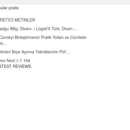
ular posts
RETİCİ METİNLER
adgu Bilig, Divanı- ı Lügati’it Türk, Divan-…
 Cümleyi Birleştirmenin Pratik Yolları ve Cümleler
ası…
tinleri İkiye Ayırma Tekniklerinin Püf…
rev
Next
1 104
STEST REVIEWS