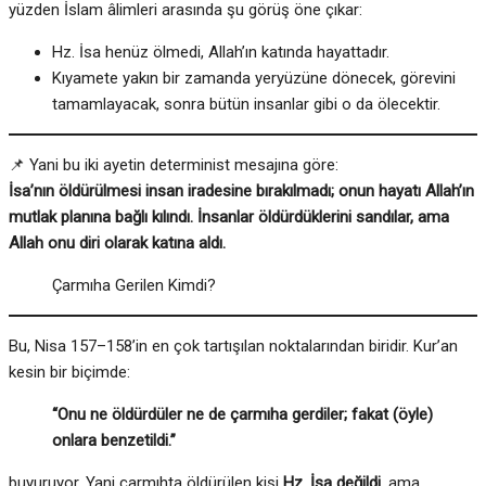
yüzden İslam âlimleri arasında şu görüş öne çıkar:
Hz. İsa henüz ölmedi, Allah’ın katında hayattadır.
Kıyamete yakın bir zamanda yeryüzüne dönecek, görevini
tamamlayacak, sonra bütün insanlar gibi o da ölecektir.
📌 Yani bu iki ayetin determinist mesajına göre:
İsa’nın öldürülmesi insan iradesine bırakılmadı; onun hayatı Allah’ın
mutlak planına bağlı kılındı. İnsanlar öldürdüklerini sandılar, ama
Allah onu diri olarak katına aldı.
Çarmıha Gerilen Kimdi?
Bu, Nisa 157–158’in en çok tartışılan noktalarından biridir. Kur’an
kesin bir biçimde:
“Onu ne öldürdüler ne de çarmıha gerdiler; fakat (öyle)
onlara benzetildi.”
buyuruyor. Yani çarmıhta öldürülen kişi
Hz. İsa değildi
, ama