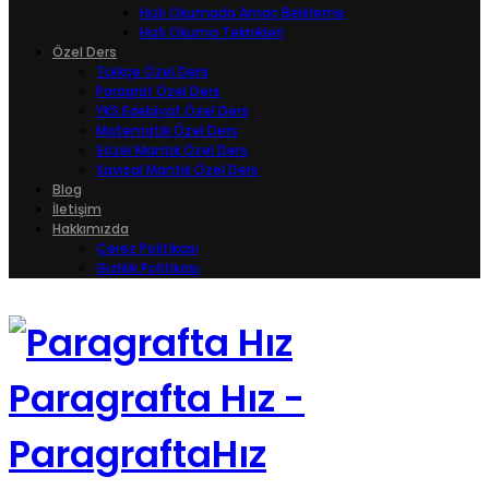
Hızlı Okumada Amaç Belirleme
Hızlı Okuma Teknikleri
Özel Ders
Türkçe Özel Ders
Paragraf Özel Ders
YKS Edebiyat Özel Ders
Matematik Özel Ders
Sözel Mantık Özel Ders
Sayısal Mantık Özel Ders
Blog
İletişim
Hakkımızda
Çerez Politikası
Gizlilik Politikası
Paragrafta Hız -
ParagraftaHız