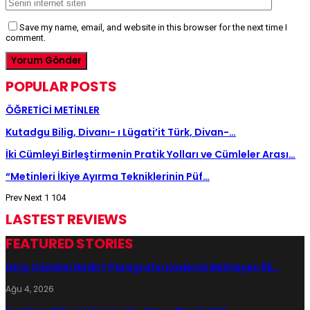
Save my name, email, and website in this browser for the next time I
comment.
POPULAR POSTS
ÖĞRETİCİ METİNLER
Kutadgu Bilig, Divanı- ı Lügati’it Türk, Divan-…
İki Cümleyi Birleştirmenin Pratik Yolları ve Cümleler Arası…
“Metinleri İkiye Ayırma Tekniklerinin Püf…
Prev
Next
1 104
LASTEST REVIEWS
FEATURED STORIES
Giriş Cümlesi Nedir? Paragrafın Kaderini Belirleyen İlk…
Ağu 4, 2026