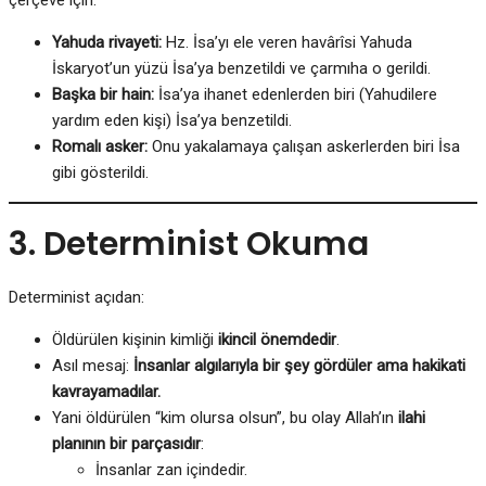
çerçeve için:
Yahuda rivayeti:
Hz. İsa’yı ele veren havârîsi Yahuda
İskaryot’un yüzü İsa’ya benzetildi ve çarmıha o gerildi.
Başka bir hain:
İsa’ya ihanet edenlerden biri (Yahudilere
yardım eden kişi) İsa’ya benzetildi.
Romalı asker:
Onu yakalamaya çalışan askerlerden biri İsa
gibi gösterildi.
3. Determinist Okuma
Determinist açıdan:
Öldürülen kişinin kimliği
ikincil önemdedir
.
Asıl mesaj:
İnsanlar algılarıyla bir şey gördüler ama hakikati
kavrayamadılar.
Yani öldürülen “kim olursa olsun”, bu olay Allah’ın
ilahi
planının bir parçasıdır
:
İnsanlar zan içindedir.