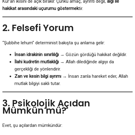
Kur’an ikisini de açık bırakır. Çünkü amaç, ayrıntı değil,
algı ile
hakikat arasındaki uçurumu göstermek
tir.
2. Felsefi Yorum
“Şubbihe lehum” determinist bakışta şu anlama gelir:
İnsan idrakinin sınırlılığı
→ Gözün gördüğü hakikat değildir.
İlahi kudretin mutlaklığı
→ Allah dilediğinde algıyı da
gerçekliği de yönlendirir.
Zan ve kesin bilgi ayrımı
→ İnsan zanla hareket eder, Allah
mutlak bilgiyi saklı tutar.
3. Psikolojik Açıdan
Mümkün mü?
Evet, şu açılardan mümkündür: