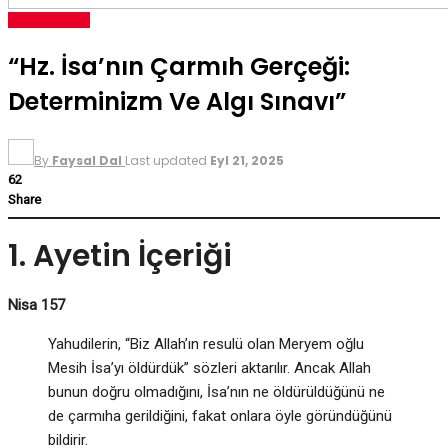
KIŞISEL GELIŞIM
“Hz. İsa’nın Çarmıh Gerçeği:
Determinizm Ve Algı Sınavı”
By
Faysal Dal
Last updated
Eyl 21, 2025
62
Share
1. Ayetin İçeriği
Nisa 157
Yahudilerin, “Biz Allah’ın resulü olan Meryem oğlu
Mesih İsa’yı öldürdük” sözleri aktarılır. Ancak Allah
bunun doğru olmadığını, İsa’nın ne öldürüldüğünü ne
de çarmıha gerildiğini, fakat onlara öyle göründüğünü
bildirir.