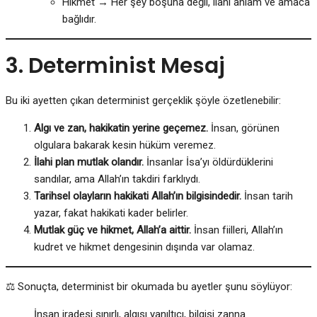
Hikmet → Her şey boşuna değil, ilahi anlam ve amaca
bağlıdır.
3. Determinist Mesaj
Bu iki ayetten çıkan determinist gerçeklik şöyle özetlenebilir:
Algı ve zan, hakikatin yerine geçemez.
İnsan, görünen
olgulara bakarak kesin hüküm veremez.
İlahi plan mutlak olandır.
İnsanlar İsa’yı öldürdüklerini
sandılar, ama Allah’ın takdiri farklıydı.
Tarihsel olayların hakikati Allah’ın bilgisindedir.
İnsan tarih
yazar, fakat hakikati kader belirler.
Mutlak güç ve hikmet, Allah’a aittir.
İnsan fiilleri, Allah’ın
kudret ve hikmet dengesinin dışında var olamaz.
⚖️ Sonuçta, determinist bir okumada bu ayetler şunu söylüyor:
İnsan iradesi sınırlı, algısı yanıltıcı, bilgisi zanna