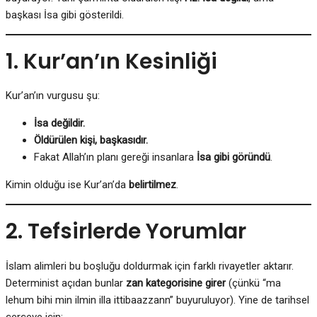
başkası İsa gibi gösterildi.
1. Kur’an’ın Kesinliği
Kur’an’ın vurgusu şu:
İsa değildir.
Öldürülen kişi, başkasıdır.
Fakat Allah’ın planı gereği insanlara
İsa gibi göründü
.
Kimin olduğu ise Kur’an’da
belirtilmez
.
2. Tefsirlerde Yorumlar
İslam alimleri bu boşluğu doldurmak için farklı rivayetler aktarır.
Determinist açıdan bunlar
zan kategorisine girer
(çünkü “ma
lehum bihi min ilmin illa ittibaazzann” buyuruluyor). Yine de tarihsel