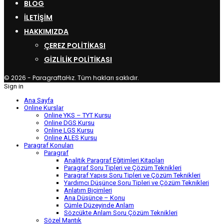
BLOG
İLETIŞIM
HAKKIMIZDA
ÇEREZ POLITIKASI
GIZLILIK POLITIKASI
© 2026 - ParagraftaHız. Tüm hakları saklıdır.
Sign in
Ana Sayfa
Online Kurslar
Online YKS – TYT Kursu
Online DGS Kursu
Online LGS Kursu
Online ALES Kursu
Paragraf Konuları
Paragraf
Analitik Paragraf Eğitimleri Kitapları
Paragraf Soru Tipleri ve Çözüm Teknikleri
Paragraf Yapısı Soru Tipleri ve Çözüm Teknikleri
Yardımcı Düşünce Soru Tipleri ve Çözüm Teknikleri
Anlatım Biçimleri
Ana Düşünce – Konu
Cümle Düzeyinde Anlam
Sözcükte Anlam Soru Çözüm Teknikleri
Sözel Mantık