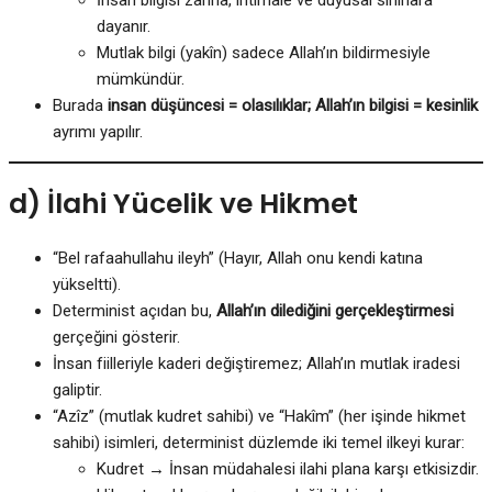
dayanır.
Mutlak bilgi (yakîn) sadece Allah’ın bildirmesiyle
mümkündür.
Burada
insan düşüncesi = olasılıklar; Allah’ın bilgisi = kesinlik
ayrımı yapılır.
d) İlahi Yücelik ve Hikmet
“Bel rafaahullahu ileyh” (Hayır, Allah onu kendi katına
yükseltti).
Determinist açıdan bu,
Allah’ın dilediğini gerçekleştirmesi
gerçeğini gösterir.
İnsan fiilleriyle kaderi değiştiremez; Allah’ın mutlak iradesi
galiptir.
“Azîz” (mutlak kudret sahibi) ve “Hakîm” (her işinde hikmet
sahibi) isimleri, determinist düzlemde iki temel ilkeyi kurar:
Kudret → İnsan müdahalesi ilahi plana karşı etkisizdir.