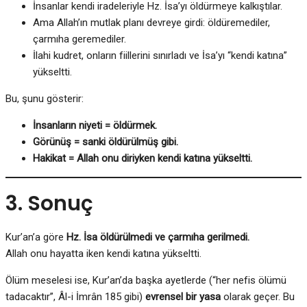
İnsanlar kendi iradeleriyle Hz. İsa’yı öldürmeye kalkıştılar.
Ama Allah’ın mutlak planı devreye girdi: öldüremediler,
çarmıha geremediler.
İlahi kudret, onların fiillerini sınırladı ve İsa’yı “kendi katına”
yükseltti.
Bu, şunu gösterir:
İnsanların niyeti = öldürmek.
Görünüş = sanki öldürülmüş gibi.
Hakikat = Allah onu diriyken kendi katına yükseltti.
3. Sonuç
Kur’an’a göre
Hz. İsa öldürülmedi ve çarmıha gerilmedi.
Allah onu hayatta iken kendi katına yükseltti.
Ölüm meselesi ise, Kur’an’da başka ayetlerde (“her nefis ölümü
tadacaktır”, Âl-i İmrân 185 gibi)
evrensel bir yasa
olarak geçer. Bu