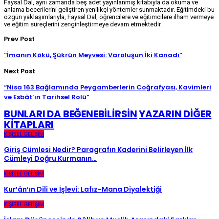
Faysal Dal, aynı zamanda beş adet yayınlanmış kitabıyla da okuma ve
anlama becerilerini geliştiren yenilikçi yöntemler sunmaktadır. Eğitimdeki bu
özgün yaklaşımlarıyla, Faysal Dal, öğrencilere ve eğitimcilere ilham vermeye
ve eğitim süreçlerini zenginleştirmeye devam etmektedir.
Prev Post
“İmanın Kökü, Şükrün Meyvesi: Varoluşun İki Kanadı”
Next Post
“Nisa 163 Bağlamında Peygamberlerin Coğrafyası, Kavimleri
ve Esbât’ın Tarihsel Rolü”
BUNLARI DA BEĞENEBILIRSIN
YAZARIN DIĞER
KITAPLARI
KIŞISEL GELIŞIM
Giriş Cümlesi Nedir? Paragrafın Kaderini Belirleyen İlk
Cümleyi Doğru Kurmanın…
KIŞISEL GELIŞIM
Kur’ân’ın Dili ve İşlevi: Lafız-Mana Diyalektiği
KIŞISEL GELIŞIM