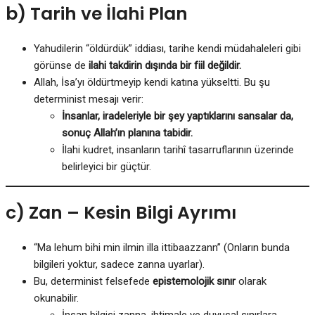
b) Tarih ve İlahi Plan
Yahudilerin “öldürdük” iddiası, tarihe kendi müdahaleleri gibi
görünse de
ilahi takdirin dışında bir fiil değildir.
Allah, İsa’yı öldürtmeyip kendi katına yükseltti. Bu şu
determinist mesajı verir:
İnsanlar, iradeleriyle bir şey yaptıklarını sansalar da,
sonuç Allah’ın planına tabidir.
İlahi kudret, insanların tarihî tasarruflarının üzerinde
belirleyici bir güçtür.
c) Zan – Kesin Bilgi Ayrımı
“Ma lehum bihi min ilmin illa ittibaazzann” (Onların bunda
bilgileri yoktur, sadece zanna uyarlar).
Bu, determinist felsefede
epistemolojik sınır
olarak
okunabilir.
İnsan bilgisi zanna, ihtimale ve duyusal sınırlara