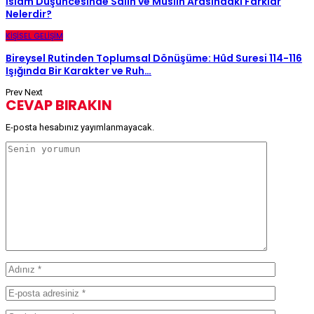
İslam Düşüncesinde Sâlih ve Muslih Arasındaki Farklar
Nelerdir?
KIŞISEL GELIŞIM
Bireysel Rutinden Toplumsal Dönüşüme: Hûd Suresi 114-116
Işığında Bir Karakter ve Ruh…
Prev
Next
CEVAP BIRAKIN
E-posta hesabınız yayımlanmayacak.