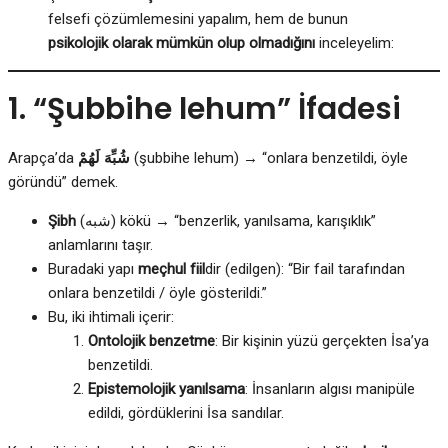
felsefi çözümlemesini yapalım, hem de bunun
psikolojik olarak mümkün olup olmadığını
inceleyelim:
1. “Şubbihe lehum” İfadesi
Arapça’da
شُبِّهَ لَهُمْ
(şubbihe lehum) → “onlara benzetildi, öyle
göründü” demek.
Şibh
(شبه) kökü → “benzerlik, yanılsama, karışıklık”
anlamlarını taşır.
Buradaki yapı
meçhul fiil
dir (edilgen): “Bir fail tarafından
onlara benzetildi / öyle gösterildi.”
Bu, iki ihtimali içerir:
Ontolojik benzetme
: Bir kişinin yüzü gerçekten İsa’ya
benzetildi.
Epistemolojik yanılsama
: İnsanların algısı manipüle
edildi, gördüklerini İsa sandılar.