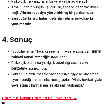
Psikolojik mekanizmalar bir yere kadar açıklayabilir.
Ama Kur’an’ın vurgusu şudur: Bu, sadece insan yanılması
değil,
Allah’ın iradesiyle yönlendirilmiş bir yanılsamadır
.
Yani doğal bir algı hatası değil,
ilahi planın psikolojik bir
yansımasıdır
.
4. Sonuç
“Şubbihe lehum” hem kelime hem felsefe açısından
algının
hakikati temsil etmediğini
ifade eder.
Psikolojik olarak da
yanılgı, kitlesel algı sapması ve
benzetme
mümkündür.
Fakat bu olayda mesele sadece psikolojiyle açıklanamaz;
ayetin verdiği determinist mesaj şudur:
“Allah, hakikati gizler
veya açığa çıkarır; insan ise algısının kurbanıdır.”
Çarmıh
Hz. İsa’nın Çarmıha Gerilmesi
Nisa 157
62