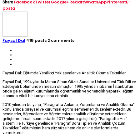
Facebook
Twitter
Google+
ReddIt
WhatsApp
Pinterest
E-
Share
posta
Faysal Dal
415 posts
2 comments
Faysal Dal: Eğitimde Yenilikçi Yaklaşımlar ve Analitik Okuma Teknikleri
Faysal Dal, 1994 yılında Mimar Sinan Güzel Sanatlar Üniversitesi Türk Dili ve
Edebiyatı bölümünden mezun olmuştur. 1995 yılından itibaren İstanbul’un
önde gelen eğitim kurumlarında öğretmenlik ve yöneticilik yaparak, eğitim
alanında etkili bir kariyer inşa etmiştir.
2010 yılından bu yana, "Paragrafta Anlama, Yorumlama ve Analitik Okuma"
konularında bireysel ve kurumsal eğitim seminerleri düzenlemektedir. Bu
seminerler, öğrencilere ve öğretmenlere analitik düşünme yeteneklerini
geliştirme fırsatı sunmaktadır. 2017 yılında geliştirdiği "Paragrafta Hız"
sistemi ile Türkiye genelinde "Paragraf Soru Tipleri ve Analitik Çözüm
Teknikleri" eğitimlerini hem yüz yüze hem de online platformlarda
vermektedir.