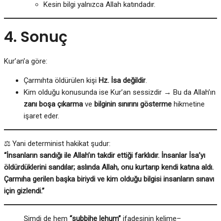
Kesin bilgi yalnızca Allah katındadır.
4. Sonuç
Kur’an’a göre:
Çarmıhta öldürülen kişi
Hz. İsa değildir
.
Kim olduğu konusunda ise Kur’an sessizdir → Bu da Allah’ın
zanı boşa çıkarma
ve
bilginin sınırını gösterme
hikmetine
işaret eder.
⚖️ Yani determinist hakikat şudur:
“İnsanların sandığı ile Allah’ın takdir ettiği farklıdır. İnsanlar İsa’yı
öldürdüklerini sandılar; aslında Allah, onu kurtarıp kendi katına aldı.
Çarmıha gerilen başka biriydi ve kim olduğu bilgisi insanların sınavı
için gizlendi.”
Şimdi de hem
“şubbihe lehum”
ifadesinin kelime–