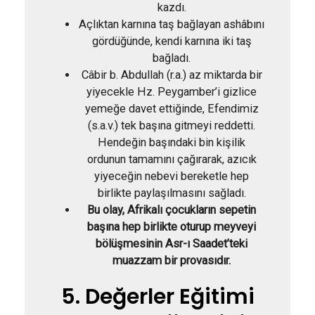
kazdı.
Açlıktan karnına taş bağlayan ashâbını
gördüğünde, kendi karnına iki taş
bağladı.
Câbir b. Abdullah (r.a.) az miktarda bir
yiyecekle Hz. Peygamber’i gizlice
yemeğe davet ettiğinde, Efendimiz
(s.a.v.) tek başına gitmeyi reddetti.
Hendeğin başındaki bin kişilik
ordunun tamamını çağırarak, azıcık
yiyeceğin nebevi bereketle hep
birlikte paylaşılmasını sağladı.
Bu olay, Afrikalı çocukların sepetin
başına hep birlikte oturup meyveyi
bölüşmesinin Asr-ı Saadet’teki
muazzam bir provasıdır.
5. Değerler Eğitimi