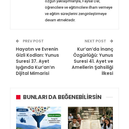
özgün yaklaşımlarıyla, Faysal Dal,
öğrencilere ve eğitimcilere ilham vermeye
ve eğitim süreçlerini zenginleştirmeye
devam etmektedir.
PREV POST
NEXT POST
Hayatın ve Evrenin
Kur’an’da İnanç
Gizli Kodları: Yunus
Özgürlüğü: Yunus
Suresi 37. Ayet
Suresi 41. Ayet ve
Işığında Kur’an’ın
Amellerin Şahsiliği
Dijital Mimarisi
İlkesi
BUNLARI DA BEĞENEBILIRSIN