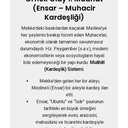
(Ensar – Muhacir
Kardeşliği)
Mekke’deki baskılardan kaçarak Medine’ye
her şeylerini bırakıp hicret eden Muhacirler,
ekonomik olarak tamamen savunmasız
durumdaydı. Hz. Peygamber (s.a.v.), modern
ekonomistlerin veya sosyologların hayal
bile edemeyeceği bir yapı kurdu:
Muâhât
(Kardeşlik) Sistemi.
Mekke’den gelen her bir aileyi,
Medineli (Ensar) bir aileyle kardeş ilan
etti.
Ensar, “Ubuntu” ve “İsâr” şuurunun
tarihteki en büyük örneğini
sergileyerek evini, arazisini,
mahsulünü ve ticaretini kardeşiyle