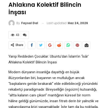
Ahlakına Kolektif Bilincin
İnşası
Last updated
Haz 24, 2026
By
Faysal Dal
43
Share
Yarışı Reddeden Çocuklar: Ubuntu’dan İslam’ın ‘İsâr’
Ahlakına Kolektif Bilincin İnşası
Modern dünyanın insanlığa dayattığı en büyük
illüzyonlardan biri, başarının ve mutluluğun ancak
“başkalarını geride bırakarak” elde edilebileceği yönündeki
rekabetçi paradigmadır. Bireyselliğin (egoizm) kutsandığı,
“altta kalanın canı çıksın” mantığının küresel bir norm
hâline geldiği günümüzde, insan fıtratı derin bir yalnızlık ve
yabancılaşma krizi yaşamaktadır. İşte tam da bu noktada,