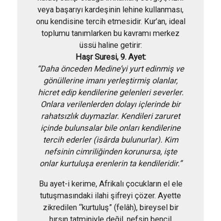
veya başarıyı kardeşinin lehine kullanması,
onu kendisine tercih etmesidir. Kur’an, ideal
toplumu tanımlarken bu kavramı merkez
üssü haline getirir:
Haşr Suresi, 9. Ayet:
“Daha önceden Medine’yi yurt edinmiş ve
gönüllerine imanı yerleştirmiş olanlar,
hicret edip kendilerine gelenleri severler.
Onlara verilenlerden dolayı içlerinde bir
rahatsızlık duymazlar. Kendileri zaruret
içinde bulunsalar bile onları kendilerine
tercih ederler (isârda bulunurlar). Kim
nefsinin cimriliğinden korunursa, işte
onlar kurtuluşa erenlerin ta kendileridir.”
Bu ayet-i kerime, Afrikalı çocukların el ele
tutuşmasındaki ilahi şifreyi çözer. Ayette
zikredilen “kurtuluş” (felâh), bireysel bir
hırsın tatminiyle değil, nefsin bencil