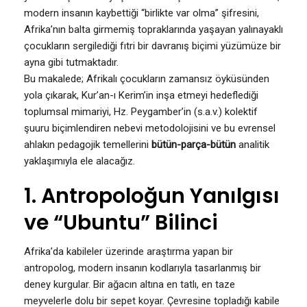
modern insanın kaybettiği “birlikte var olma” şifresini,
Afrika’nın balta girmemiş topraklarında yaşayan yalınayaklı
çocukların sergilediği fıtri bir davranış biçimi yüzümüze bir
ayna gibi tutmaktadır.
Bu makalede; Afrikalı çocukların zamansız öyküsünden
yola çıkarak, Kur’an-ı Kerim’in inşa etmeyi hedeflediği
toplumsal mimariyi, Hz. Peygamber’in (s.a.v.) kolektif
şuuru biçimlendiren nebevi metodolojisini ve bu evrensel
ahlakın pedagojik temellerini
bütün-parça-bütün
analitik
yaklaşımıyla ele alacağız.
1. Antropoloğun Yanılgısı
ve “Ubuntu” Bilinci
Afrika’da kabileler üzerinde araştırma yapan bir
antropolog, modern insanın kodlarıyla tasarlanmış bir
deney kurgular. Bir ağacın altına en tatlı, en taze
meyvelerle dolu bir sepet koyar. Çevresine topladığı kabile