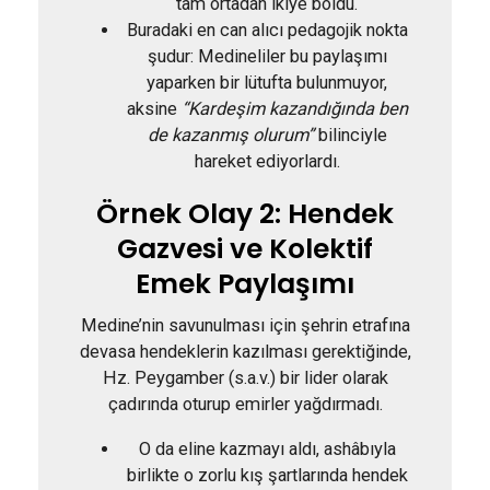
tam ortadan ikiye böldü.
Buradaki en can alıcı pedagojik nokta
şudur: Medineliler bu paylaşımı
yaparken bir lütufta bulunmuyor,
aksine
“Kardeşim kazandığında ben
de kazanmış olurum”
bilinciyle
hareket ediyorlardı.
Örnek Olay 2: Hendek
Gazvesi ve Kolektif
Emek Paylaşımı
Medine’nin savunulması için şehrin etrafına
devasa hendeklerin kazılması gerektiğinde,
Hz. Peygamber (s.a.v.) bir lider olarak
çadırında oturup emirler yağdırmadı.
O da eline kazmayı aldı, ashâbıyla
birlikte o zorlu kış şartlarında hendek