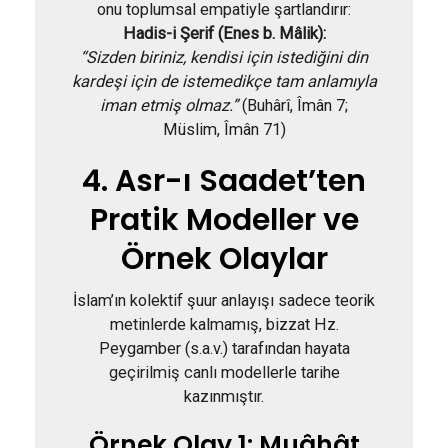
onu toplumsal empatiyle şartlandırır:
Hadis-i Şerif (Enes b. Mâlik):
“Sizden biriniz, kendisi için istediğini din
kardeşi için de istemedikçe tam anlamıyla
iman etmiş olmaz.”
(Buhârî, Îmân 7;
Müslim, Îmân 71)
4. Asr-ı Saadet’ten
Pratik Modeller ve
Örnek Olaylar
İslam’ın kolektif şuur anlayışı sadece teorik
metinlerde kalmamış, bizzat Hz.
Peygamber (s.a.v.) tarafından hayata
geçirilmiş canlı modellerle tarihe
kazınmıştır.
Örnek Olay 1: Muâhât