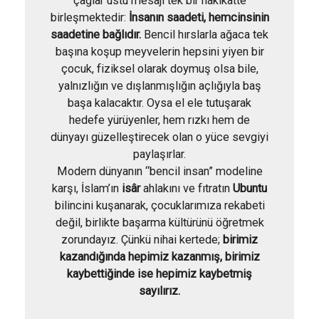
çağlar üstü mesajı tek bir hakikatte
birleşmektedir:
İnsanın saadeti, hemcinsinin
saadetine bağlıdır.
Bencil hırslarla ağaca tek
başına koşup meyvelerin hepsini yiyen bir
çocuk, fiziksel olarak doymuş olsa bile,
yalnızlığın ve dışlanmışlığın açlığıyla baş
başa kalacaktır. Oysa el ele tutuşarak
hedefe yürüyenler, hem rızkı hem de
dünyayı güzelleştirecek olan o yüce sevgiyi
paylaşırlar.
Modern dünyanın “bencil insan” modeline
karşı, İslam’ın
isâr
ahlakını ve fıtratın
Ubuntu
bilincini kuşanarak, çocuklarımıza rekabeti
değil, birlikte başarma kültürünü öğretmek
zorundayız. Çünkü nihai kertede;
birimiz
kazandığında hepimiz kazanmış, birimiz
kaybettiğinde ise hepimiz kaybetmiş
sayılırız.