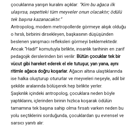
çocuklarına yarışın kuralını açıklar:
“Kim bu ağaca ilk
ulaşırsa, sepetteki tüm meyveler onun olacaktır; ödülü
tek başına kazanacaktır.”
Antropolog, modern metropollerde görmeye alışık olduğu
o hırslı, birbirini dirsekleyen, başkasının düşüşünden
beslenen yarışmacı refleksleri görmeyi beklemektedir.
Ancak “Hadi!” komutuyla birlikte, insanlık tarihinin en zarif
pedagojik derslerinden biri verilir:
Bütün çocuklar tek bir
vücut gibi hareket ederek el ele tutuşur, yan yana, aynı
ritimle ağaca doğru koşarlar.
Ağacın altına ulaştıklarında
ise halka oluşturup otururlar ve meyveleri neşeyle, adil bir
şekilde aralarında bölüşerek hep birlikte yerler.
Şaşkınlık içindeki antropolog, çocuklara neden böyle
yaptıklarını, içlerinden birinin hızlıca koşarak ödülün
tamamına tek başına sahip olma fırsatı varken neden bu
yolu seçtiklerini sorduğunda, çocuklardan şu evrensel ve
sarsıcı yanıtı alır: