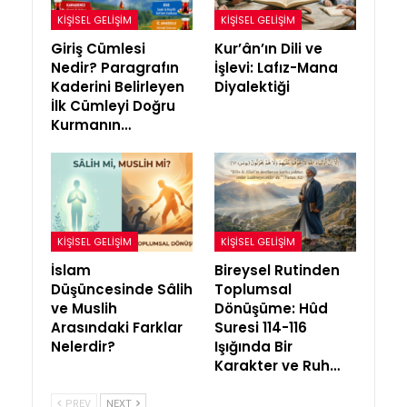
KIŞISEL GELIŞIM
KIŞISEL GELIŞIM
Giriş Cümlesi
Kur’ân’ın Dili ve
Nedir? Paragrafın
İşlevi: Lafız-Mana
Kaderini Belirleyen
Diyalektiği
İlk Cümleyi Doğru
Kurmanın…
KIŞISEL GELIŞIM
KIŞISEL GELIŞIM
İslam
Bireysel Rutinden
Düşüncesinde Sâlih
Toplumsal
ve Muslih
Dönüşüme: Hûd
Arasındaki Farklar
Suresi 114-116
Nelerdir?
Işığında Bir
Karakter ve Ruh…
PREV
NEXT