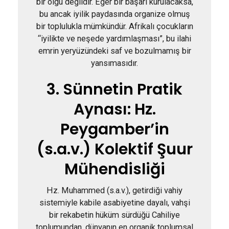
bir olgu değildir. Eğer bir başarı kurulacaksa,
bu ancak iyilik paydasında organize olmuş
bir toplulukla mümkündür. Afrikalı çocukların
“iyilikte ve neşede yardımlaşması”, bu ilahi
emrin yeryüzündeki saf ve bozulmamış bir
yansımasıdır.
3. Sünnetin Pratik
Aynası: Hz.
Peygamber’in
(s.a.v.) Kolektif Şuur
Mühendisliği
Hz. Muhammed (s.a.v.), getirdiği vahiy
sistemiyle kabile asabiyetine dayalı, vahşi
bir rekabetin hüküm sürdüğü Cahiliye
toplumundan, dünyanın en organik toplumsal