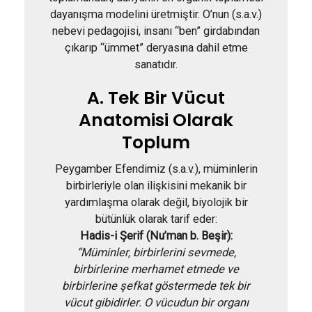
dayanışma modelini üretmiştir. O’nun (s.a.v.)
nebevi pedagojisi, insanı “ben” girdabından
çıkarıp “ümmet” deryasına dahil etme
sanatıdır.
A. Tek Bir Vücut
Anatomisi Olarak
Toplum
Peygamber Efendimiz (s.a.v.), müminlerin
birbirleriyle olan ilişkisini mekanik bir
yardımlaşma olarak değil, biyolojik bir
bütünlük olarak tarif eder:
Hadis-i Şerif (Nu’man b. Beşir):
“Müminler, birbirlerini sevmede,
birbirlerine merhamet etmede ve
birbirlerine şefkat göstermede tek bir
vücut gibidirler. O vücudun bir organı