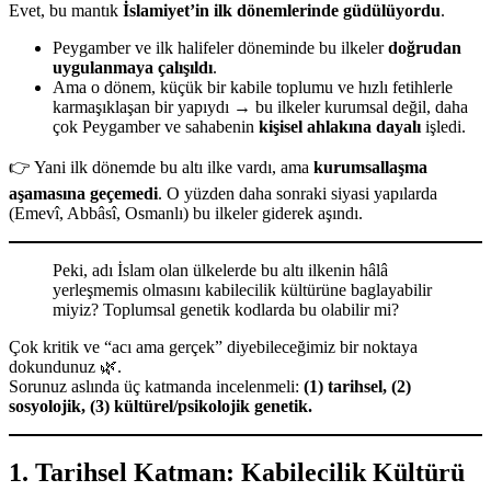
Evet, bu mantık
İslamiyet’in ilk dönemlerinde güdülüyordu
.
Peygamber ve ilk halifeler döneminde bu ilkeler
doğrudan
uygulanmaya çalışıldı
.
Ama o dönem, küçük bir kabile toplumu ve hızlı fetihlerle
karmaşıklaşan bir yapıydı → bu ilkeler kurumsal değil, daha
çok Peygamber ve sahabenin
kişisel ahlakına dayalı
işledi.
👉 Yani ilk dönemde bu altı ilke vardı, ama
kurumsallaşma
aşamasına geçemedi
. O yüzden daha sonraki siyasi yapılarda
(Emevî, Abbâsî, Osmanlı) bu ilkeler giderek aşındı.
Peki, adı İslam olan ülkelerde bu altı ilkenin hâlâ
yerleşmemis olmasını kabilecilik kültürüne baglayabilir
miyiz? Toplumsal genetik kodlarda bu olabilir mi?
Çok kritik ve “acı ama gerçek” diyebileceğimiz bir noktaya
dokundunuz 🌿.
Sorunuz aslında üç katmanda incelenmeli:
(1) tarihsel, (2)
sosyolojik, (3) kültürel/psikolojik genetik.
1.
Tarihsel Katman: Kabilecilik Kültürü