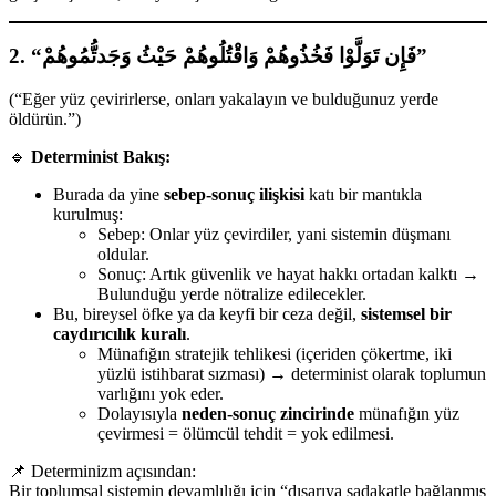
2. “فَإِن تَوَلَّوْا فَخُذُوهُمْ وَاقْتُلُوهُمْ حَيْثُ وَجَدتُّمُوهُمْ”
(“Eğer yüz çevirirlerse, onları yakalayın ve bulduğunuz yerde
öldürün.”)
🔹
Determinist Bakış:
Burada da yine
sebep-sonuç ilişkisi
katı bir mantıkla
kurulmuş:
Sebep: Onlar yüz çevirdiler, yani sistemin düşmanı
oldular.
Sonuç: Artık güvenlik ve hayat hakkı ortadan kalktı →
Bulunduğu yerde nötralize edilecekler.
Bu, bireysel öfke ya da keyfi bir ceza değil,
sistemsel bir
caydırıcılık kuralı
.
Münafığın stratejik tehlikesi (içeriden çökertme, iki
yüzlü istihbarat sızması) → determinist olarak toplumun
varlığını yok eder.
Dolayısıyla
neden-sonuç zincirinde
münafığın yüz
çevirmesi = ölümcül tehdit = yok edilmesi.
📌 Determinizm açısından:
Bir toplumsal sistemin devamlılığı için “dışarıya sadakatle bağlanmış