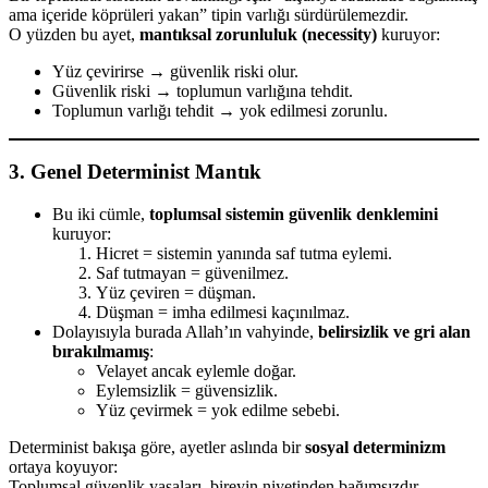
ama içeride köprüleri yakan” tipin varlığı sürdürülemezdir.
O yüzden bu ayet,
mantıksal zorunluluk (necessity)
kuruyor:
Yüz çevirirse → güvenlik riski olur.
Güvenlik riski → toplumun varlığına tehdit.
Toplumun varlığı tehdit → yok edilmesi zorunlu.
3. Genel Determinist Mantık
Bu iki cümle,
toplumsal sistemin güvenlik denklemini
kuruyor:
Hicret = sistemin yanında saf tutma eylemi.
Saf tutmayan = güvenilmez.
Yüz çeviren = düşman.
Düşman = imha edilmesi kaçınılmaz.
Dolayısıyla burada Allah’ın vahyinde,
belirsizlik ve gri alan
bırakılmamış
:
Velayet ancak eylemle doğar.
Eylemsizlik = güvensizlik.
Yüz çevirmek = yok edilme sebebi.
Determinist bakışa göre, ayetler aslında bir
sosyal determinizm
ortaya koyuyor:
Toplumsal güvenlik yasaları, bireyin niyetinden bağımsızdır.