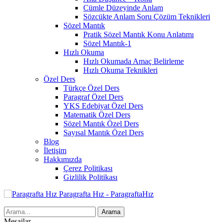
Cümle Düzeyinde Anlam
Sözcükte Anlam Soru Çözüm Teknikleri
Sözel Mantık
Pratik Sözel Mantık Konu Anlatımı
Sözel Mantık-1
Hızlı Okuma
Hızlı Okumada Amaç Belirleme
Hızlı Okuma Teknikleri
Özel Ders
Türkçe Özel Ders
Paragraf Özel Ders
YKS Edebiyat Özel Ders
Matematik Özel Ders
Sözel Mantık Özel Ders
Sayısal Mantık Özel Ders
Blog
İletişim
Hakkımızda
Çerez Politikası
Gizlilik Politikası
Paragrafta Hız - ParagraftaHız
Mesajlar