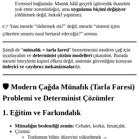
Evrensel bağlamda: Mantık hâlâ geçerli (güvenlik ihanetini
yok etme zorunluluğu), ama
uygulama biçimi değişiyor
(öldürmek değil, hukukî yaptırım).
👉 Yani mesele “öldürmek mi?” değil; mesele “sistemi içten
çökerten unsuru nasıl bertaraf edeceğiz?” sorusu.
Şimdi de “
münafık = tarla faresi
” benzetmesini modern çağ için
uyarlayalım ve
determinist çözüm modelleri
çıkaralım. Burada
mesele bireylerin kişisel öfkesi değil, sistemin güvenliğini koruyan
önleyici ve caydırıcı mekanizmalar
dır.
🛡️ Modern Çağda Münafık (Tarla Faresi)
Problemi ve Determinist Çözümler
1.
Eğitim ve Farkındalık
Münafığın beslendiği zemin:
Cehalet, korku, fırsatçılık.
Çözüm:
Toplumun bilinç düzeyini yükseltmek →