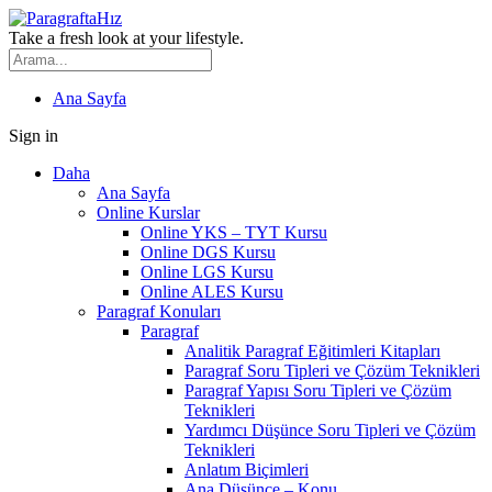
Take a fresh look at your lifestyle.
Ana Sayfa
Sign in
Daha
Ana Sayfa
Online Kurslar
Online YKS – TYT Kursu
Online DGS Kursu
Online LGS Kursu
Online ALES Kursu
Paragraf Konuları
Paragraf
Analitik Paragraf Eğitimleri Kitapları
Paragraf Soru Tipleri ve Çözüm Teknikleri
Paragraf Yapısı Soru Tipleri ve Çözüm
Teknikleri
Yardımcı Düşünce Soru Tipleri ve Çözüm
Teknikleri
Anlatım Biçimleri
Ana Düşünce – Konu