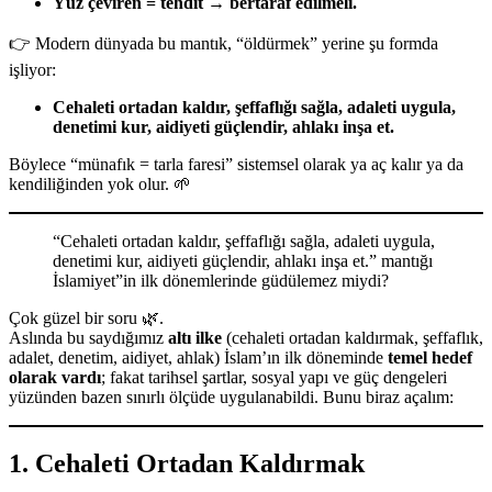
Yüz çeviren = tehdit → bertaraf edilmeli.
👉 Modern dünyada bu mantık, “öldürmek” yerine şu formda
işliyor:
Cehaleti ortadan kaldır, şeffaflığı sağla, adaleti uygula,
denetimi kur, aidiyeti güçlendir, ahlakı inşa et.
Böylece “münafık = tarla faresi” sistemsel olarak ya aç kalır ya da
kendiliğinden yok olur. 🌱
“Cehaleti ortadan kaldır, şeffaflığı sağla, adaleti uygula,
denetimi kur, aidiyeti güçlendir, ahlakı inşa et.” mantığı
İslamiyet”in ilk dönemlerinde güdülemez miydi?
Çok güzel bir soru 🌿.
Aslında bu saydığımız
altı ilke
(cehaleti ortadan kaldırmak, şeffaflık,
adalet, denetim, aidiyet, ahlak) İslam’ın ilk döneminde
temel hedef
olarak vardı
; fakat tarihsel şartlar, sosyal yapı ve güç dengeleri
yüzünden bazen sınırlı ölçüde uygulanabildi. Bunu biraz açalım:
1.
Cehaleti Ortadan Kaldırmak