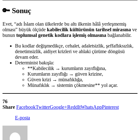
🔑 Sonuç
Evet, “adı İslam olan ülkelerde bu altı ilkenin hâlâ yerleşmemiş
olması” büyük ölçüde
kabilecilik kültürünün tarihsel mirasına
ve
bunun
toplumsal genetik kodlara işlemiş olmasına
bağlanabilir.
Bu kodlar değişmedikçe, cehalet, adaletsizlik, şeffaflıksızlık,
denetimsizlik, aidiyet krizleri ve ahlaki çürüme döngüsü
devam eder.
Determinist bakışla:
**Kabilecilik → kurumların zayıflığına,
Kurumların zayıflığı → güven krizine,
Güven krizi → münafıklığa,
Münafıklık → sistemin çökmesine** yol açar.
76
Share
Facebook
Twitter
Google+
ReddIt
WhatsApp
Pinterest
E-posta