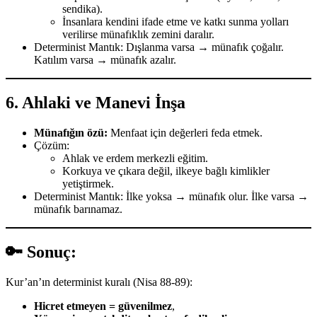
sendika).
İnsanlara kendini ifade etme ve katkı sunma yolları
verilirse münafıklık zemini daralır.
Determinist Mantık: Dışlanma varsa → münafık çoğalır.
Katılım varsa → münafık azalır.
6.
Ahlaki ve Manevi İnşa
Münafığın özü:
Menfaat için değerleri feda etmek.
Çözüm:
Ahlak ve erdem merkezli eğitim.
Korkuya ve çıkara değil, ilkeye bağlı kimlikler
yetiştirmek.
Determinist Mantık: İlke yoksa → münafık olur. İlke varsa →
münafık barınamaz.
🔑 Sonuç:
Kur’an’ın determinist kuralı (Nisa 88-89):
Hicret etmeyen = güvenilmez
,