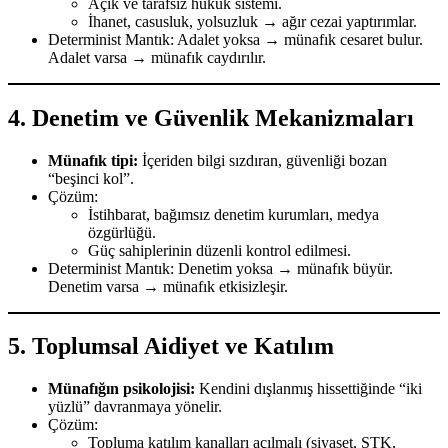
Açık ve tarafsız hukuk sistemi.
İhanet, casusluk, yolsuzluk → ağır cezai yaptırımlar.
Determinist Mantık: Adalet yoksa → münafık cesaret bulur.
Adalet varsa → münafık caydırılır.
4.
Denetim ve Güvenlik Mekanizmaları
Münafık tipi:
İçeriden bilgi sızdıran, güvenliği bozan
“beşinci kol”.
Çözüm:
İstihbarat, bağımsız denetim kurumları, medya
özgürlüğü.
Güç sahiplerinin düzenli kontrol edilmesi.
Determinist Mantık: Denetim yoksa → münafık büyür.
Denetim varsa → münafık etkisizleşir.
5.
Toplumsal Aidiyet ve Katılım
Münafığın psikolojisi:
Kendini dışlanmış hissettiğinde “iki
yüzlü” davranmaya yönelir.
Çözüm:
Topluma katılım kanalları açılmalı (siyaset, STK,