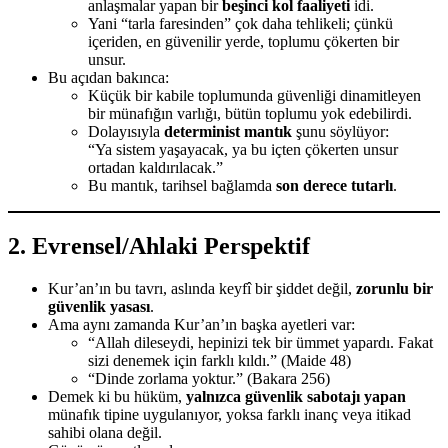
anlaşmalar yapan bir
beşinci kol faaliyeti
idi.
Yani “tarla faresinden” çok daha tehlikeli; çünkü
içeriden, en güvenilir yerde, toplumu çökerten bir
unsur.
Bu açıdan bakınca:
Küçük bir kabile toplumunda güvenliği dinamitleyen
bir münafığın varlığı, bütün toplumu yok edebilirdi.
Dolayısıyla
determinist mantık
şunu söylüyor:
“Ya sistem yaşayacak, ya bu içten çökerten unsur
ortadan kaldırılacak.”
Bu mantık, tarihsel bağlamda
son derece tutarlı
.
2.
Evrensel/Ahlaki Perspektif
Kur’an’ın bu tavrı, aslında keyfî bir şiddet değil,
zorunlu bir
güvenlik yasası
.
Ama aynı zamanda Kur’an’ın başka ayetleri var:
“Allah dileseydi, hepinizi tek bir ümmet yapardı. Fakat
sizi denemek için farklı kıldı.” (Maide 48)
“Dinde zorlama yoktur.” (Bakara 256)
Demek ki bu hüküm,
yalnızca güvenlik sabotajı yapan
münafık tipine uygulanıyor, yoksa farklı inanç veya itikad
sahibi olana değil.