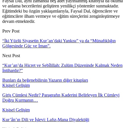
Faysal Dal, aynı zamanda beş adet yayınlanmış kitabıyla da okuma
ve anlama becerilerini geliştiren yenilikçi yöntemler sunmaktadır.
Eğitimdeki bu özgün yaklaşımlarıyla, Faysal Dal, öğrencilere ve
eğitimcilere ilham vermeye ve eğitim süreçlerini zenginleştirmeye
devam etmektedir.
Prev Post
“İki Yüzlü Siyasetin Kur’an’daki Yankısı” ya da “Münafıklığın
Gölgesinde Güç ve İman”.
Next Post
“Kur’an’da Hicret ve Sebîlillah: Zulüm Düzeninde Kalmak Neden
İntihardır?”
Bunları da beğenebilirsin
Yazarın diğer kitapları
Kişisel Gelişim
Giriş Cümlesi Nedir? Paragrafın Kaderini Belirleyen İlk Cümleyi
Doğru Kurmanın…
Kişisel Gelişim
Kur’ân’ın Dili ve İşlevi: Lafız-Mana Diyalektiği