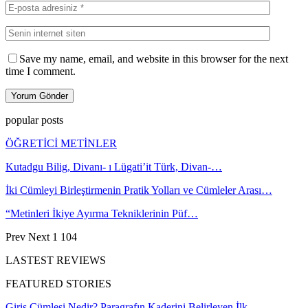
Save my name, email, and website in this browser for the next
time I comment.
popular posts
ÖĞRETİCİ METİNLER
Kutadgu Bilig, Divanı- ı Lügati’it Türk, Divan-…
İki Cümleyi Birleştirmenin Pratik Yolları ve Cümleler Arası…
“Metinleri İkiye Ayırma Tekniklerinin Püf…
Prev
Next
1 104
LASTEST REVIEWS
FEATURED STORIES
Giriş Cümlesi Nedir? Paragrafın Kaderini Belirleyen İlk…