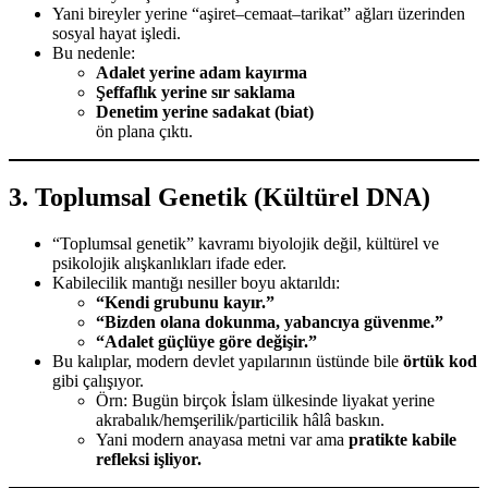
Yani bireyler yerine “aşiret–cemaat–tarikat” ağları üzerinden
sosyal hayat işledi.
Bu nedenle:
Adalet yerine adam kayırma
Şeffaflık yerine sır saklama
Denetim yerine sadakat (biat)
ön plana çıktı.
3.
Toplumsal Genetik (Kültürel DNA)
“Toplumsal genetik” kavramı biyolojik değil, kültürel ve
psikolojik alışkanlıkları ifade eder.
Kabilecilik mantığı nesiller boyu aktarıldı:
“Kendi grubunu kayır.”
“Bizden olana dokunma, yabancıya güvenme.”
“Adalet güçlüye göre değişir.”
Bu kalıplar, modern devlet yapılarının üstünde bile
örtük kod
gibi çalışıyor.
Örn: Bugün birçok İslam ülkesinde liyakat yerine
akrabalık/hemşerilik/particilik hâlâ baskın.
Yani modern anayasa metni var ama
pratikte kabile
refleksi işliyor.