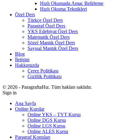
Hızlı Okumada Amaç Belirleme
Hızlı Okuma Teknikleri
Özel Ders
Türkçe Özel Ders
Paragraf Özel Ders
YKS Edebiyat Özel Ders
Matematik Özel Ders
Sözel Mantık Özel Ders
Sayısal Mantık Özel Ders
Blog
İletişim
Hakkımızda
Çerez Politikası
Gizlilik Politikası
© 2026 - ParagraftaHız. Tüm hakları saklıdır.
Sign in
Ana Sayfa
Online Kurslar
Online YKS – TYT Kursu
Online DGS Kursu
Online LGS Kursu
Online ALES Kursu
Paragraf Konuları