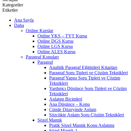
Kategoriler
Etiketler
Ana Sayfa
Daha
Online Kurslar
Online YKS – TYT Kursu
Online DGS Kursu
Online LGS Kursu
Online ALES Kursu
Paragraf Konuları
Paragraf
Analitik Paragraf Eğitimleri Kitapları
Paragraf Soru Tipleri ve Çözüm Teknikleri
Paragraf Yapısı Soru Tipleri ve Çözüm
Teknikleri
Yardımcı Düşünce Soru Tipleri ve Çözüm
Teknikleri
Anlatım Biçimleri
Ana Düşünce – Konu
Cümle Düzeyinde Anlam
Sözcükte Anlam Soru Çözüm Teknikleri
Sözel Mantık
Pratik Sözel Mantık Konu Anlatımı
Sözel Mantık-1