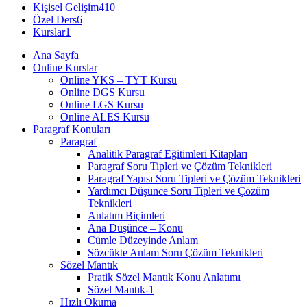
Kişisel Gelişim
410
Özel Ders
6
Kurslar
1
Ana Sayfa
Online Kurslar
Online YKS – TYT Kursu
Online DGS Kursu
Online LGS Kursu
Online ALES Kursu
Paragraf Konuları
Paragraf
Analitik Paragraf Eğitimleri Kitapları
Paragraf Soru Tipleri ve Çözüm Teknikleri
Paragraf Yapısı Soru Tipleri ve Çözüm Teknikleri
Yardımcı Düşünce Soru Tipleri ve Çözüm
Teknikleri
Anlatım Biçimleri
Ana Düşünce – Konu
Cümle Düzeyinde Anlam
Sözcükte Anlam Soru Çözüm Teknikleri
Sözel Mantık
Pratik Sözel Mantık Konu Anlatımı
Sözel Mantık-1
Hızlı Okuma