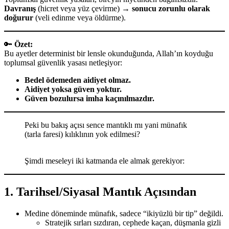
Davranış
(hicret veya yüz çevirme) →
sonucu zorunlu olarak
doğurur
(veli edinme veya öldürme).
🔑
Özet:
Bu ayetler determinist bir lensle okunduğunda, Allah’ın koyduğu
toplumsal güvenlik yasası netleşiyor:
Bedel ödemeden aidiyet olmaz.
Aidiyet yoksa güven yoktur.
Güven bozulursa imha kaçınılmazdır.
Peki bu bakış açısı sence mantıklı mı yani münafık
(tarla faresi) kılıklının yok edilmesi?
Şimdi meseleyi iki katmanda ele almak gerekiyor:
1.
Tarihsel/Siyasal Mantık Açısından
Medine döneminde münafık, sadece “ikiyüzlü bir tip” değildi.
Stratejik sırları sızdıran, cephede kaçan, düşmanla gizli