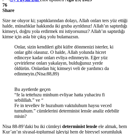
76
Share
Size ne oluyor ki; yaptıklarından dolayı, Allah onları ters yüz ettiği
halde, münafıklar hakkında iki gruba ayrıldınız! Allah’ın saptırdığı
kimseyi, doğru yola erdirmek mi istiyorsunuz? Allah’ın saptırdığı
kimse için asla bir çıkış yolu bulamazsın.
Onlar, sizin kendileri gibi küfre dönmenizi isterler, ki
onlar gibi olasınız. O halde, Allah yolunda hicret
edinceye kadar onları evliya edinmeyin. Eğer yüz
çevirirlerse onları yakalayın, bulduğunuz yerde
öldürün. Onlardan hiç kimseyi veli de yardımcı da
edinmeyin.(Nisa:88,89)
Bu ayetlerde geçen
“fe la tettehızu minhum evliyae hatta yuhaciru fi
sebilillah.” ve “
Fe in tevellev fe huzuhum vaktuluhum haysu veced
tumuhum.” cümlelerini determinist lensle analiz edebilir
misin?
Nisa 88-89’daki bu iki cümleyi
determinist lensle
ele almak, hem
Kur’an’ın siyasal-toplumsal işleyişi hem de bireysel sorumluluk