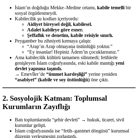
İslam’ın doğduğu Mekke–Medine ortamı,
kabile temelli
bir
sosyal örgütlenmeydi.
Kabilecilik şu kodları içeriyordu:
Aidiyet bireysel değil, kabilesel.
Adalet kabileye göre esner.
Şeffaflık ve denetim, kabile reisiyle sınırlı.
Peygamber bu zihniyeti kırmaya çalıştı:
“Arap’ın Arap olmayana üstünlüğü yoktur.”
“Ey insanlar! Hepiniz Âdem’in çocuklarısınız.”
Ama kabilecilik kültürü tamamen silinmedi; fetihlerle
genişleyen İslam coğrafyasında, eski kabile mantığı
yeni
devlet yapısına taşındı.
→ Emevîler’de
“ümmet kardeşliği”
yerine yeniden
“asabiyet” (kabile ve soy üstünlüğü)
öne çıktı.
2.
Sosyolojik Katman: Toplumsal
Kurumların Zayıflığı
Batı toplumlarında “şehir devleti” → hukuk, ticaret, sivil
kurumlar gelişti.
İslam coğrafyasında ise “fetih–ganimet döngüsü” kurumsal
düzenin yerleşmesini zorlaştırdı.