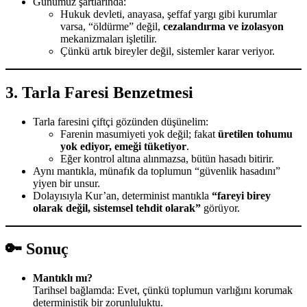
Günümüz şartlarında:
Hukuk devleti, anayasa, şeffaf yargı gibi kurumlar
varsa, “öldürme” değil,
cezalandırma ve izolasyon
mekanizmaları işletilir.
Çünkü artık bireyler değil, sistemler karar veriyor.
3.
Tarla Faresi Benzetmesi
Tarla faresini çiftçi gözünden düşünelim:
Farenin masumiyeti yok değil; fakat
üretilen tohumu
yok ediyor, emeği tüketiyor
.
Eğer kontrol altına alınmazsa, bütün hasadı bitirir.
Aynı mantıkla, münafık da toplumun “güvenlik hasadını”
yiyen bir unsur.
Dolayısıyla Kur’an, determinist mantıkla
“fareyi birey
olarak değil, sistemsel tehdit olarak”
görüyor.
🔑 Sonuç
Mantıklı mı?
Tarihsel bağlamda: Evet, çünkü toplumun varlığını korumak
deterministik bir zorunluluktu.