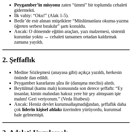
Peygamber’in misyonu
zaten “ümmi” bir toplumda cehaleti
gidermekti.
İlk vahiy: “Oku!” (Alak 1-5).
Bedir’de esir alınan müşriklere “Müslümanlara okuma-yazma
öğreten serbest bırakılır” şartı konuldu.
Ancak: O dönemde eğitim araçları, yazı malzemesi, sistemli
kurumlar yoktu → cehaleti tamamen ortadan kaldırmak
zamana yayıldı.
2.
Şeffaflık
Medine Sözleşmesi (anayasa gibi) açıkça yazıldı, herkesin
önünde ilan edildi.
Peygamber kararlarını şûra ile (danışma meclisi) alırdı.
Beytülmal (kamu malı) konusunda son derece şeffaftı: “Ey
insanlar, kimin malından haksız yere bir şey almışsam işte
malım! Geri veriyorum.” (Veda Hutbesi)
Ancak: Henüz devlet kurumsallaşmadığından, şeffaflık daha
çok
liderin kişisel ahlakı
üzerinden yürüyordu, kurumsal
hale gelmemişti.