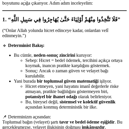
boyutunu açığa çıkarıyor. Adım adım inceleyelim:
1. “فَلَا تَتَّخِذُوا مِنْهُمْ أَوْلِيَاءَ حَتَّىٰ يُهَاجِرُوا فِي سَبِيلِ اللَّهِ”
(“Onlar Allah yolunda hicret edinceye kadar, onlardan velî
edinmeyin.”)
🔹
Determinist Bakış:
Bu cümle,
neden-sonuç zincirini
kuruyor:
Sebep: Hicret = bedel ödemek, tercihini açıkça ortaya
koymak, inancın pratikte karşılığını göstermek.
Sonuç: Ancak o zaman güven ve velayet bağı
kurulabilir.
Yani burada
bir toplumsal güven matematiği
işliyor.
Hicret etmeyen, yani hayatını imanî değerlerle riske
atmayan, pratikte bağlılığını göstermeyen biri,
potansiyel bir ihanet odağı
olarak belirleniyor.
Bu, bireysel değil,
sistemsel ve kolektif güvenlik
açısından konmuş deterministik bir ilke.
📌 Determinizm açısından:
Toplumsal bağın (velayet) şartı
tavır ve bedel ödeme eşiğidir
. Bu
gerçekleşmezse, velayet ilişkisinin doğması
imkânsızdır
.