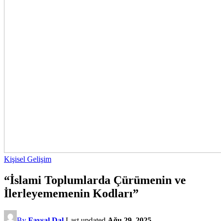
Kişisel Gelişim
“İslami Toplumlarda Çürümenin ve
İlerleyememenin Kodları”
By
Faysal Dal
Last updated
Ağu 29, 2025