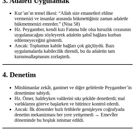
3.
Adaleti Uygulamak
Kur’an’ın temel ilkesi: “Allah size emanetleri ehline
vermenizi ve insanlar arasında hükmettiğiniz zaman adaletle
hükmetmenizi emreder.” (Nisa 58)
Hz. Peygamber, kendi kızı Fatıma bile olsa hırsızlık cezasının
uygulanacağını söyleyerek adaletin şahsî bağlara kurban
edilemeyeceğini gösterdi.
Ancak: Toplumun kabile bağları çok güçlüydü. Bazı
uygulamalarda kabilecilik direndi, bu da adaletin tam
kurumsallaşmasını zorlaştırdı.
4.
Denetim
Müslümanlar zekât, ganimet ve diğer gelirlerde Peygamber’in
denetimine tabiydi.
Hz. Ömer, halifeyken valilerini sıkı şekilde denetlerdi; mal
varlıklarını göreve başlarken ve bitirince kontrol ederdi.
Ancak: İlk dönemler hızlı fetihlerle genişleyen coğrafyada
denetim mekanizması her yere yetişemedi → Emevîler
döneminde bu boşluk istismar edildi.