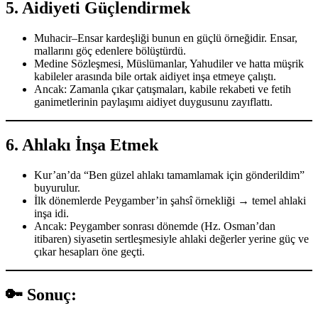
5.
Aidiyeti Güçlendirmek
Muhacir–Ensar kardeşliği bunun en güçlü örneğidir. Ensar,
mallarını göç edenlere bölüştürdü.
Medine Sözleşmesi, Müslümanlar, Yahudiler ve hatta müşrik
kabileler arasında bile ortak aidiyet inşa etmeye çalıştı.
Ancak: Zamanla çıkar çatışmaları, kabile rekabeti ve fetih
ganimetlerinin paylaşımı aidiyet duygusunu zayıflattı.
6.
Ahlakı İnşa Etmek
Kur’an’da “Ben güzel ahlakı tamamlamak için gönderildim”
buyurulur.
İlk dönemlerde Peygamber’in şahsî örnekliği → temel ahlaki
inşa idi.
Ancak: Peygamber sonrası dönemde (Hz. Osman’dan
itibaren) siyasetin sertleşmesiyle ahlaki değerler yerine güç ve
çıkar hesapları öne geçti.
🔑 Sonuç: