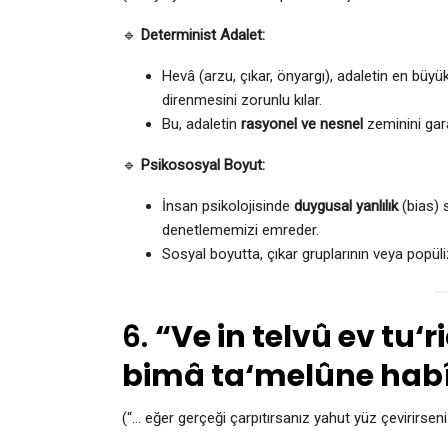
🔹
Determinist Adalet:
Hevâ (arzu, çıkar, önyargı), adaletin en büyü
direnmesini zorunlu kılar.
Bu, adaletin
rasyonel ve nesnel
zeminini gara
🔹
Psikososyal Boyut:
İnsan psikolojisinde
duygusal yanlılık
(bias) s
denetlememizi emreder.
Sosyal boyutta, çıkar gruplarının veya popül
6.
“Ve in telvû ev tu‘
bimâ ta‘melûne habî
(“… eğer gerçeği çarpıtırsanız yahut yüz çevirirseniz,