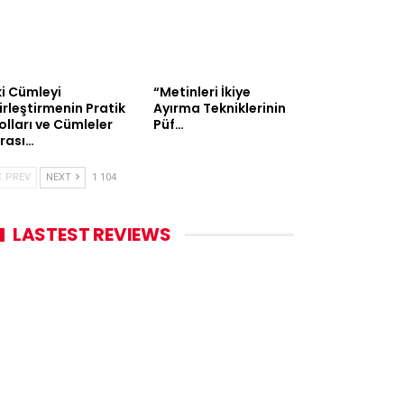
ki Cümleyi
“Metinleri İkiye
irleştirmenin Pratik
Ayırma Tekniklerinin
olları ve Cümleler
Püf…
rası…
PREV
NEXT
1 104
LASTEST REVIEWS