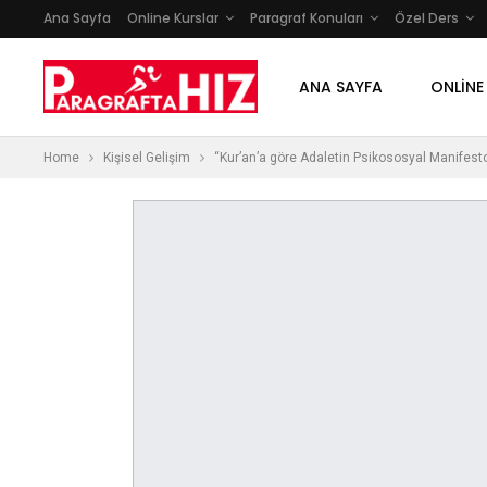
Ana Sayfa
Online Kurslar
Paragraf Konuları
Özel Ders
ANA SAYFA
ONLINE
Home
Kişisel Gelişim
“Kur’an’a göre Adaletin Psikososyal Manifest