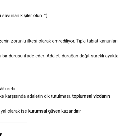
i savunan kişiler olun…”)
enin zorunlu ilkesi olarak emrediliyor. Tıpkı tabiat kanunları
i bir duruşu ifade eder: Adalet, durağan değil; sürekli ayakta
rar
üretir.
öfke karşısında adaletin dik tutulması,
toplumsal vicdanın
syal olarak ise
kurumsal güven
kazandırır.
”