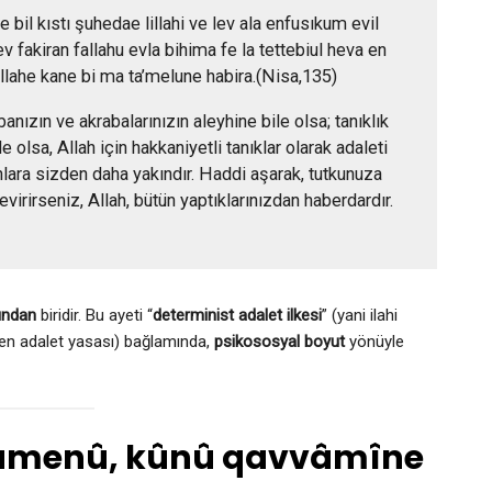
il kıstı şuhedae lillahi ve lev ala enfusıkum evil
v fakiran fallahu evla bihima fe la tettebiul heva en
nnallahe kane bi ma ta’melune habira.(Nisa,135)
nızın ve akrabalarınızın aleyhine bile olsa; tanıklık
e olsa, Allah için hakkaniyetli tanıklar olarak adaleti
onlara sizden daha yakındır. Haddi aşarak, tutkunuza
virirseniz, Allah, bütün yaptıklarınızdan haberdardır.
ından
biridir. Bu ayeti “
determinist adalet ilkesi
” (yani ilahi
yen adalet yasası) bağlamında,
psikososyal boyut
yönüyle
 âmenû, kûnû qavvâmîne