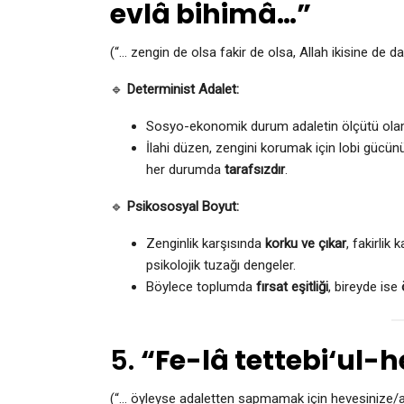
evlâ bihimâ…”
(“… zengin de olsa fakir de olsa, Allah ikisine de da
🔹
Determinist Adalet:
Sosyo-ekonomik durum adaletin ölçütü ola
İlahi düzen, zengini korumak için lobi gücün
her durumda
tarafsızdır
.
🔹
Psikososyal Boyut:
Zenginlik karşısında
korku ve çıkar
, fakirlik
psikolojik tuzağı dengeler.
Böylece toplumda
fırsat eşitliği
, bireyde ise
5.
“Fe-lâ tettebi‘ul-h
(“… öyleyse adaletten sapmamak için hevesinize/