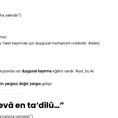
ha yakındır.”)
maz.
ü; fakiri kayırmak için duygusal merhameti reddeder. Adalet,
 karşısında ise
duygusal kayırma
eğilimi vardır. Ayet, bu iki
ön yargısız değer yargısı
gelişir.
evâ en ta‘dilû…”
arzunuza uymayın.”)