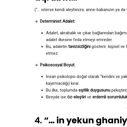
(“… isterse kendi aleyhinize, anne-babanızın ya da 
🔹
Determinist Adalet:
Adalet, akrabalık ve çıkar bağlarından bağımsız
adalet ilkesine feda etmeyi emreder.
Bu, adaletin
tavizsizliğini
gösterir: kişisel ve 
etmez.
🔹
Psikososyal Boyut:
İnsan psikolojisi doğal olarak “kendini ve yak
kayırmacılığı) kırar.
Bu ilke, toplumda
eşitlik duygusunu
pekiştiri
Bireyde ise
öz-eleştiri
ve
erdemli sorumlulu
4.
“… in yekun ghaniy