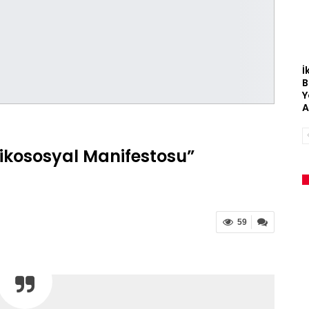
İ
B
Y
A
sikososyal Manifestosu”
59