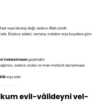
aat veya ideoloji değil; sadece Allah içindir.
hi irade. Böylece adalet, zamana, mekâna veya koşullara göre
rol mekanizmasını
güçlendirir.
en bağımsız, sadece vicdan ve iman merkezli davranmaya
irlik
inşa eder.
ikum evil-vâlideyni vel-