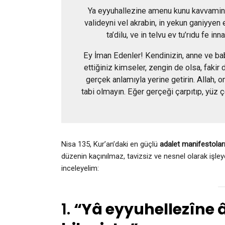
Ya eyyuhallezine amenu kunu kavvamine b
valideyni vel akrabin, in yekun ganiyyen e
ta’dilu, ve in telvu ev tu’rıdu fe i
Ey İman Edenler! Kendinizin, anne ve baba
ettiğiniz kimseler, zengin de olsa, fakir d
gerçek anlamıyla yerine getirin. Allah, 
tabi olmayın. Eğer gerçeği çarpıtıp, yüz çe
Nisa 135, Kur’an’daki en güçlü
adalet manifestolar
düzenin kaçınılmaz, tavizsiz ve nesnel olarak işle
inceleyelim:
1.
“Yâ eyyuhellezîne