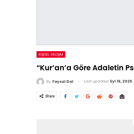
KIŞISEL GELIŞIM
“Kur’an’a Göre Adaletin P
Last updated
Eyl 16, 2025
By
Faysal Dal
Share