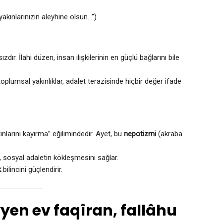
yakınlarınızın aleyhine olsun…”)
dır. İlahi düzen, insan ilişkilerinin en güçlü bağlarını bile
toplumsal yakınlıklar, adalet terazisinde hiçbir değer ifade
ınlarını kayırma” eğilimindedir. Ayet, bu
nepotizmi
(akraba
r, sosyal adaletin kökleşmesini sağlar.
k
bilincini güçlendirir.
yen ev faqîran, fallâhu