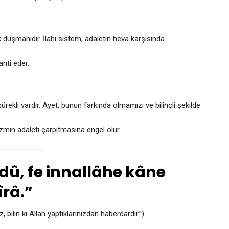
k düşmanıdır. İlahi sistem, adaletin heva karşısında
nti eder.
ürekli vardır. Ayet, bunun farkında olmamızı ve bilinçli şekilde
izmin adaleti çarpıtmasına engel olur.
ridû, fe innallâhe kâne
râ.”
 bilin ki Allah yaptıklarınızdan haberdardır.”)