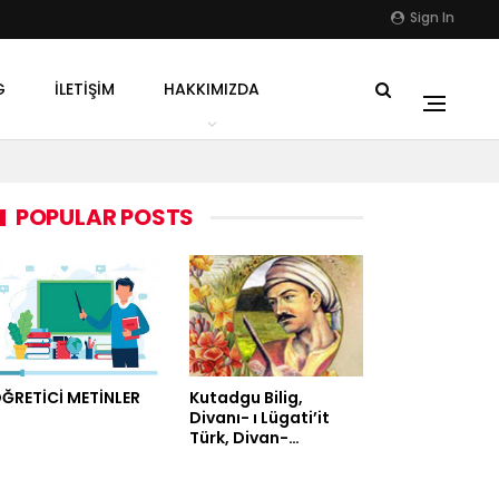
Sign In
G
İLETIŞIM
HAKKIMIZDA
POPULAR POSTS
ĞRETİCİ METİNLER
Kutadgu Bilig,
Divanı- ı Lügati’it
Türk, Divan-…