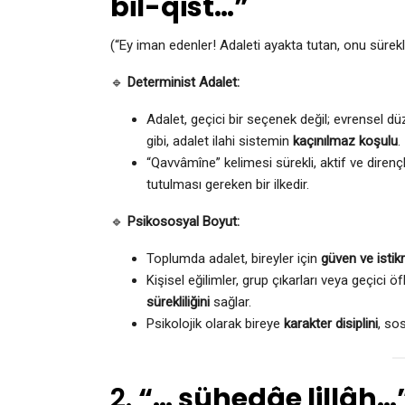
bil-qist…”
(“Ey iman edenler! Adaleti ayakta tutan, onu sürekl
🔹
Determinist Adalet:
Adalet, geçici bir seçenek değil; evrensel düz
gibi, adalet ilahi sistemin
kaçınılmaz koşulu
.
“Qavvâmîne” kelimesi sürekli, aktif ve dirençl
tutulması gereken bir ilkedir.
🔹
Psikososyal Boyut:
Toplumda adalet, bireyler için
güven ve istik
Kişisel eğilimler, grup çıkarları veya geçici 
sürekliliğini
sağlar.
Psikolojik olarak bireye
karakter disiplini
, so
2.
“… şühedâe lillâh…