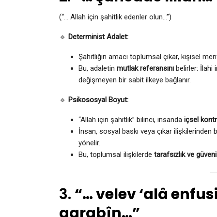
(“… Allah için şahitlik edenler olun…”)
🔹
Determinist Adalet:
Şahitliğin amacı toplumsal çıkar, kişisel menf
Bu, adaletin
mutlak referansını
belirler: İla
değişmeyen bir sabit ilkeye bağlanır.
🔹
Psikososyal Boyut:
“Allah için şahitlik” bilinci, insanda
içsel kont
İnsan, sosyal baskı veya çıkar ilişkilerind
yönelir.
Bu, toplumsal ilişkilerde
tarafsızlık ve güvenil
3.
“… velev ‘alâ enfus
aqrabîn…”