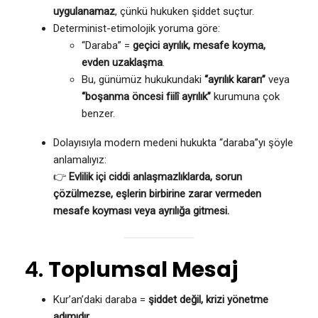
uygulanamaz
, çünkü hukuken şiddet suçtur.
Determinist-etimolojik yoruma göre:
“Daraba” =
geçici ayrılık, mesafe koyma,
evden uzaklaşma
.
Bu, günümüz hukukundaki
“ayrılık kararı”
veya
“boşanma öncesi fiilî ayrılık”
kurumuna çok
benzer.
Dolayısıyla modern medeni hukukta “daraba”yı şöyle
anlamalıyız:
👉
Evlilik içi ciddi anlaşmazlıklarda, sorun
çözülmezse, eşlerin birbirine zarar vermeden
mesafe koyması veya ayrılığa gitmesi.
4.
Toplumsal Mesaj
Kur’an’daki daraba =
şiddet değil, krizi yönetme
adımıdır
.