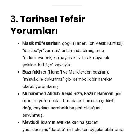
3.
Tarihsel Tefsir
Yorumları
Klasik müfessirler
in çoğu (Taberî, İbn Kesîr, Kurtubî):
“daraba”yı “vurmak” anlamında almış, ama
“öldürmeyecek, kırmayacak, iz bırakmayacak
şekilde, hafifçe” kaydıyla.
Bazı fakihler
(Hanefî ve Malikîlerden bazıları):
“misvâk ile dokunma” gibi sembolik bir hareket
olarak yorumlamış.
Muhammed Abduh, Reşid Rıza, Fazlur Rahman
gibi
modern yorumcular: burada asıl amacın
şiddet
değil, caydırıcı sembolik bir jest
olduğunu
savunmuş.
Mevdudî
: İslam’ın evlilikte kadına şiddeti
yasakladığını, “daraba”nın hukuken uygulanabilir ama