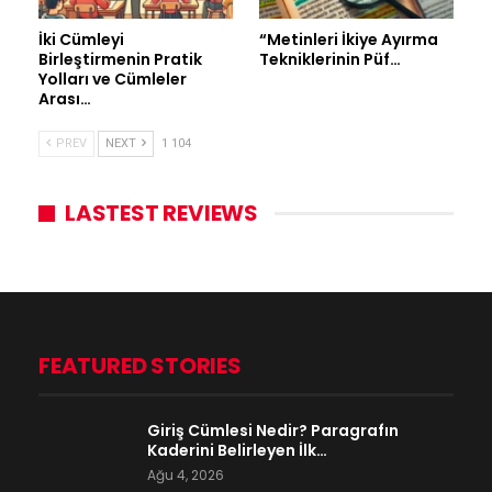
İki Cümleyi
“Metinleri İkiye Ayırma
Birleştirmenin Pratik
Tekniklerinin Püf…
Yolları ve Cümleler
Arası…
PREV
NEXT
1 104
LASTEST REVIEWS
FEATURED STORIES
Giriş Cümlesi Nedir? Paragrafın
Kaderini Belirleyen İlk…
Ağu 4, 2026