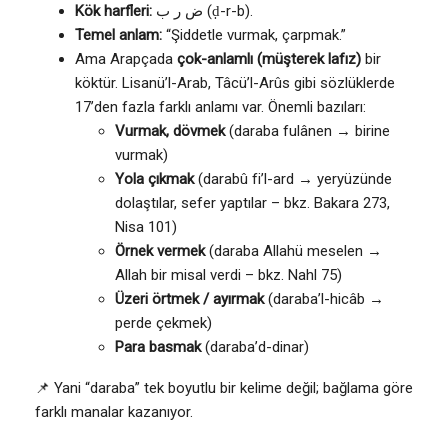
Kök harfleri:
ض ر ب (ḍ-r-b).
Temel anlam:
“Şiddetle vurmak, çarpmak.”
Ama Arapçada
çok-anlamlı (müşterek lafız)
bir
köktür. Lisanü’l-Arab, Tâcü’l-Arûs gibi sözlüklerde
17’den fazla farklı anlamı var. Önemli bazıları:
Vurmak, dövmek
(daraba fulânen → birine
vurmak)
Yola çıkmak
(darabû fi’l-ard → yeryüzünde
dolaştılar, sefer yaptılar – bkz. Bakara 273,
Nisa 101)
Örnek vermek
(daraba Allahü meselen →
Allah bir misal verdi – bkz. Nahl 75)
Üzeri örtmek / ayırmak
(daraba’l-hicâb →
perde çekmek)
Para basmak
(daraba’d-dinar)
📌 Yani “daraba” tek boyutlu bir kelime değil; bağlama göre
farklı manalar kazanıyor.