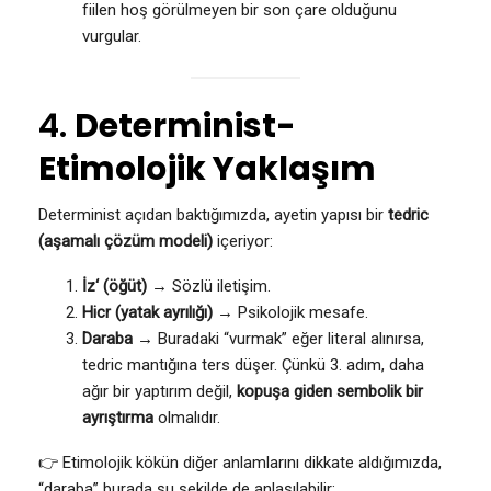
fiilen hoş görülmeyen bir son çare olduğunu
vurgular.
4.
Determinist-
Etimolojik Yaklaşım
Determinist açıdan baktığımızda, ayetin yapısı bir
tedric
(aşamalı çözüm modeli)
içeriyor:
İz‘ (öğüt)
→ Sözlü iletişim.
Hicr (yatak ayrılığı)
→ Psikolojik mesafe.
Daraba
→ Buradaki “vurmak” eğer literal alınırsa,
tedric mantığına ters düşer. Çünkü 3. adım, daha
ağır bir yaptırım değil,
kopuşa giden sembolik bir
ayrıştırma
olmalıdır.
👉 Etimolojik kökün diğer anlamlarını dikkate aldığımızda,
“daraba” burada şu şekilde de anlaşılabilir: