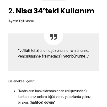
2.
Nisa 34’teki Kullanım
Ayetin ilgili kısmı:
“ve’llâtî tehâfûne nuşûzehunne fe’izûhunne,
vehcurûhunne fi’l-medâci‘i,
vadribûhunne
…”
Geleneksel çeviri:
“Kadınların başkaldırmasından (nüşûzundan)
korkarsanız onlara öğüt verin, yataklarda yalnız
bırakın,
(hafifçe) dövün
.”