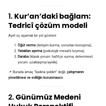
1.
Kur’an’daki bağlam:
Tedricî çözüm modeli
Ayet üç aşamalı bir yol gösterir:
Öğüt verme
(iletişim kurma, sorunları konuşma),
Yatakları ayırma
(psikolojik mesafe koyma),
Daraba
(klasik yorum: hafifçe vurma; determinist
yorum: uzaklaşma/ayrılık).
📌 Burada amaç “kadına şiddet” değil,
çatışmanın
yönetilmesi ve evliliğin korunması
dır.
2.
Günümüz Medeni