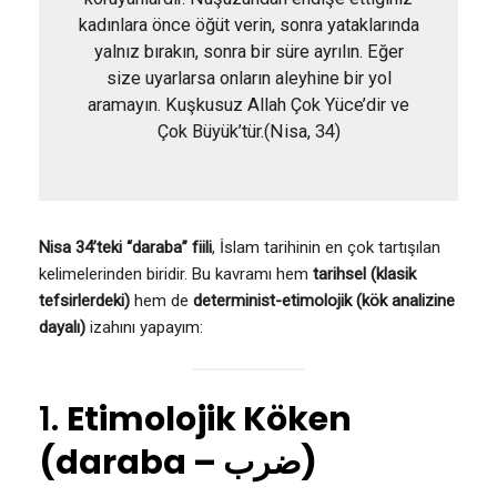
kadınlara önce öğüt verin, sonra yataklarında
yalnız bırakın, sonra bir süre ayrılın. Eğer
size uyarlarsa onların aleyhine bir yol
aramayın. Kuşkusuz Allah Çok Yüce’dir ve
Çok Büyük’tür.(Nisa, 34)
Nisa 34’teki “daraba” fiili
, İslam tarihinin en çok tartışılan
kelimelerinden biridir. Bu kavramı hem
tarihsel (klasik
tefsirlerdeki)
hem de
determinist-etimolojik (kök analizine
dayalı)
izahını yapayım:
1.
Etimolojik Köken
(daraba – ضرب)