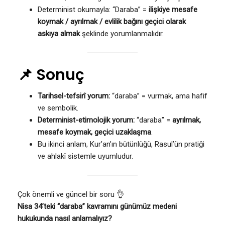
Determinist okumayla: “Daraba” =
ilişkiye mesafe
koymak / ayrılmak / evlilik bağını geçici olarak
askıya almak
şeklinde yorumlanmalıdır.
📌 Sonuç
Tarihsel-tefsirî yorum:
“daraba” = vurmak, ama hafif
ve sembolik.
Determinist-etimolojik yorum:
“daraba” =
ayrılmak,
mesafe koymak, geçici uzaklaşma
.
Bu ikinci anlam, Kur’an’ın bütünlüğü, Rasul’ün pratiği
ve ahlakî sistemle uyumludur.
Çok önemli ve güncel bir soru 👌
Nisa 34’teki “daraba” kavramını günümüz medeni
hukukunda nasıl anlamalıyız?