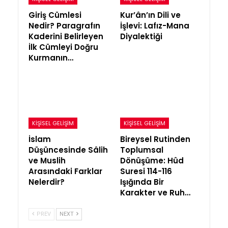
Giriş Cümlesi
Kur’ân’ın Dili ve
Nedir? Paragrafın
İşlevi: Lafız-Mana
Kaderini Belirleyen
Diyalektiği
İlk Cümleyi Doğru
Kurmanın…
KIŞISEL GELIŞIM
KIŞISEL GELIŞIM
İslam
Bireysel Rutinden
Düşüncesinde Sâlih
Toplumsal
ve Muslih
Dönüşüme: Hûd
Arasındaki Farklar
Suresi 114-116
Nelerdir?
Işığında Bir
Karakter ve Ruh…
PREV
NEXT