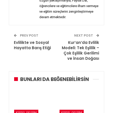
özgün yaklaşımlarıyla, Faysal Dal,
öğrencilere ve eğitimcilere ilham vermeye
ve eğitim süreçlerini zenginleştirmeye
devam etmektedir.
PREV POST
NEXT POST
Evlilikte ve Sosyal
Kur’an’da Evlilik
Hayatta Barış Etiği
Modeli: Tek Eşlilik –
Çok Eşlilik Gerilimi
ve İnsan Doğası
BUNLARI DA BEĞENEBILIRSIN
KIŞISEL GELIŞIM
KIŞISEL GELIŞIM