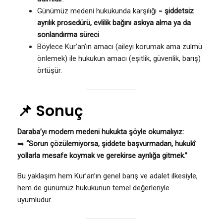
Günümüz medeni hukukunda karşılığı =
şiddetsiz
ayrılık prosedürü, evlilik bağını askıya alma ya da
sonlandırma süreci
.
Böylece Kur’an’ın amacı (aileyi korumak ama zulmü
önlemek) ile hukukun amacı (eşitlik, güvenlik, barış)
örtüşür.
📌 Sonuç
Daraba’yı modern medeni hukukta şöyle okumalıyız:
➡️
“Sorun çözülemiyorsa, şiddete başvurmadan, hukukî
yollarla mesafe koymak ve gerekirse ayrılığa gitmek.”
Bu yaklaşım hem Kur’an’ın genel barış ve adalet ilkesiyle,
hem de günümüz hukukunun temel değerleriyle
uyumludur.