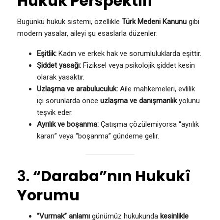
Hukuk Perspektifi
Bugünkü hukuk sistemi, özellikle
Türk Medeni Kanunu
gibi
modern yasalar, aileyi şu esaslarla düzenler:
Eşitlik:
Kadın ve erkek hak ve sorumluluklarda eşittir.
Şiddet yasağı:
Fiziksel veya psikolojik şiddet kesin
olarak yasaktır.
Uzlaşma ve arabuluculuk:
Aile mahkemeleri, evlilik
içi sorunlarda önce
uzlaşma ve danışmanlık
yolunu
teşvik eder.
Ayrılık ve boşanma:
Çatışma çözülemiyorsa “ayrılık
kararı” veya “boşanma” gündeme gelir.
3.
“Daraba”nın Hukukî
Yorumu
“Vurmak” anlamı
günümüz hukukunda
kesinlikle