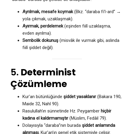
Ayrılmak, mesafe koymak
(Bkz. “daraba fi’l-ard” →
yola çıkmak, uzaklaşmak).
Ayırmak, perdelemek
(eşinden fiilî uzaklaşma,
evden ayrılma).
Sembolik dokunuş
(misvâk ile vurmak gibi, aslında
fiilî şiddet değil).
5.
Determinist
Çözümleme
Kur’an bütünlüğünde
şiddet yasaklanır
(Bakara 190,
Maide 32, Nahl 90).
Rasulullah’ın sünnetinde Hz. Peygamber
hiçbir
kadına el kaldırmamıştır
(Müslim, Fedâil 79).
Dolayısıyla “daraba”nın burada
şiddet anlamında
alınması
, Kur’an’ın genel etik sistemiyle çelişir.