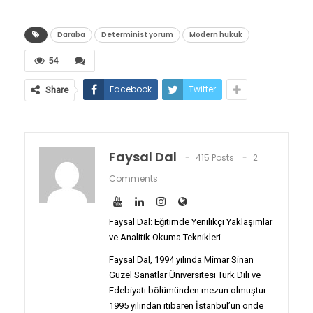
Daraba
Determinist yorum
Modern hukuk
54
Facebook
Twitter
Share
Faysal Dal
415 Posts
2
Comments
Faysal Dal: Eğitimde Yenilikçi Yaklaşımlar
ve Analitik Okuma Teknikleri
Faysal Dal, 1994 yılında Mimar Sinan
Güzel Sanatlar Üniversitesi Türk Dili ve
Edebiyatı bölümünden mezun olmuştur.
1995 yılından itibaren İstanbul’un önde