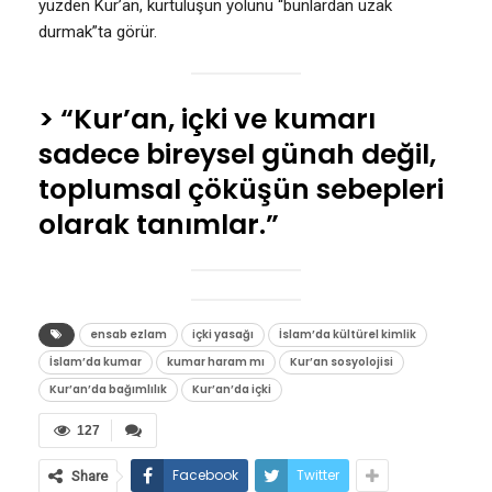
yüzden Kur’an, kurtuluşun yolunu “bunlardan uzak
durmak”ta görür.
> “Kur’an, içki ve kumarı
sadece bireysel günah değil,
toplumsal çöküşün sebepleri
olarak tanımlar.”
ensab ezlam
içki yasağı
İslam’da kültürel kimlik
İslam’da kumar
kumar haram mı
Kur’an sosyolojisi
Kur’an’da bağımlılık
Kur’an’da içki
127
Facebook
Twitter
Share