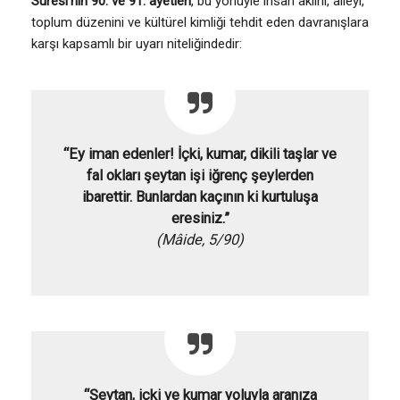
Suresi’nin 90. ve 91. ayetleri
, bu yönüyle insan aklını, aileyi,
toplum düzenini ve kültürel kimliği tehdit eden davranışlara
karşı kapsamlı bir uyarı niteliğindedir:
“Ey iman edenler! İçki, kumar, dikili taşlar ve
fal okları şeytan işi iğrenç şeylerden
ibarettir. Bunlardan kaçının ki kurtuluşa
eresiniz.”
(Mâide, 5/90)
“Şeytan, içki ve kumar yoluyla aranıza