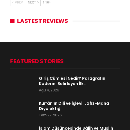
PREV
NEXT
1 104
LASTEST REVIEWS
FEATURED STORIES
Giriş Cümlesi Nedir? Paragrafın
Kaderini Belirleyen İlk…
Ağu 4, 2026
Kur’ân’ın Dili ve İşlevi: Lafız-Mana
Diyalektiği
Tem 27, 2026
İslam Düşüncesinde Sâlih ve Muslih