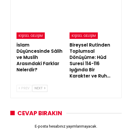
KIŞISEL GELIŞIM
KIŞISEL GELIŞIM
İslam
Bireysel Rutinden
Düşüncesinde Sâlih
Toplumsal
ve Muslih
Dönüşüme: Hûd
Arasındaki Farklar
Suresi 114-116
Nelerdir?
Işığında Bir
Karakter ve Ruh…
PREV
NEXT
CEVAP BIRAKIN
E-posta hesabınız yayımlanmayacak.