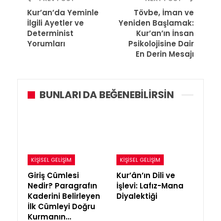
Kur’an’da Yeminle
Tövbe, İman ve
İlgili Ayetler ve
Yeniden Başlamak:
Determinist
Kur’an’ın İnsan
Yorumları
Psikolojisine Dair
En Derin Mesajı
BUNLARI DA BEĞENEBILIRSIN
KIŞISEL GELIŞIM
KIŞISEL GELIŞIM
Giriş Cümlesi
Kur’ân’ın Dili ve
Nedir? Paragrafın
İşlevi: Lafız-Mana
Kaderini Belirleyen
Diyalektiği
İlk Cümleyi Doğru
Kurmanın…