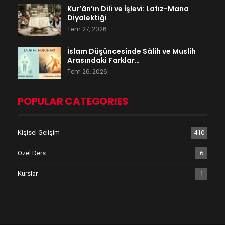
Kur’ân’ın Dili ve İşlevi: Lafız-Mana
Diyalektiği
Tem 27, 2026
İslam Düşüncesinde Sâlih ve Muslih
Arasındaki Farklar…
Tem 26, 2026
POPULAR CATEGORIES
Kişisel Gelişim
410
Özel Ders
6
Kurslar
1