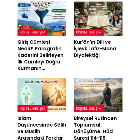
KIŞISEL GELIŞIM
KIŞISEL GELIŞIM
Giriş Cümlesi
Kur’ân’ın Dili ve
Nedir? Paragrafın
İşlevi: Lafız-Mana
Kaderini Belirleyen
Diyalektiği
İlk Cümleyi Doğru
Kurmanın…
KIŞISEL GELIŞIM
KIŞISEL GELIŞIM
İslam
Bireysel Rutinden
Düşüncesinde Sâlih
Toplumsal
ve Muslih
Dönüşüme: Hûd
Arasındaki Farklar
Suresi 114-116