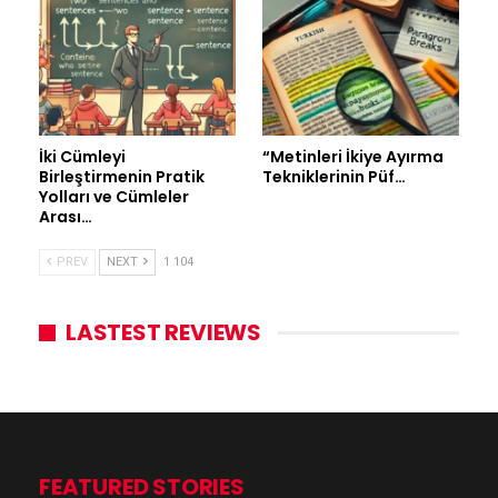
İki Cümleyi
“Metinleri İkiye Ayırma
Birleştirmenin Pratik
Tekniklerinin Püf…
Yolları ve Cümleler
Arası…
PREV
NEXT
1 104
LASTEST REVIEWS
FEATURED STORIES