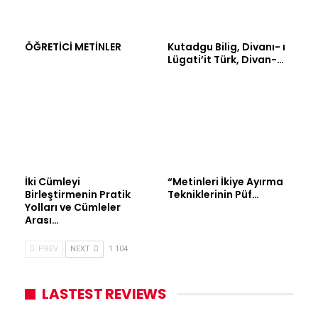
ÖĞRETİCİ METİNLER
Kutadgu Bilig, Divanı- ı
Lügati’it Türk, Divan-…
İki Cümleyi
“Metinleri İkiye Ayırma
Birleştirmenin Pratik
Tekniklerinin Püf…
Yolları ve Cümleler
Arası…
PREV
NEXT
1 104
LASTEST REVIEWS