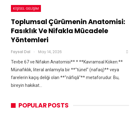
KIŞISEL GELIŞIM
Toplumsal Çürümenin Anatomisi:
Fasıklık Ve Nifakla Mücadele
Yöntemleri
Faysal Dal
May 14, 2026
Tevbe 67 ve Nifakın Anatomisi** * **Kavramsal Köken:**
Münafıklık, literal anlamıyla bir **"tünel" (nafaq)** veya
farelerin kaçış deliği olan **"nâfiqâ"** metaforudur. Bu,
bireyin hakikat…
POPULAR POSTS