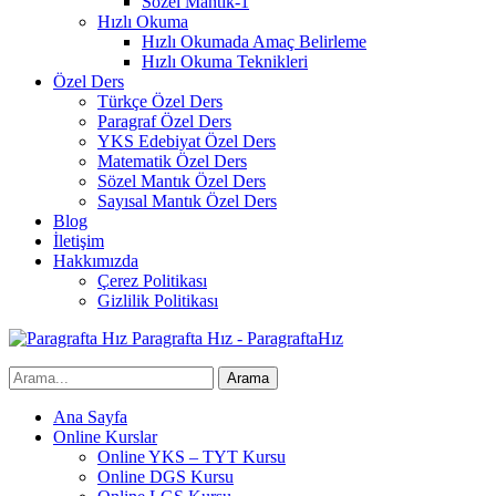
Sözel Mantık-1
Hızlı Okuma
Hızlı Okumada Amaç Belirleme
Hızlı Okuma Teknikleri
Özel Ders
Türkçe Özel Ders
Paragraf Özel Ders
YKS Edebiyat Özel Ders
Matematik Özel Ders
Sözel Mantık Özel Ders
Sayısal Mantık Özel Ders
Blog
İletişim
Hakkımızda
Çerez Politikası
Gizlilik Politikası
Paragrafta Hız - ParagraftaHız
Ana Sayfa
Online Kurslar
Online YKS – TYT Kursu
Online DGS Kursu