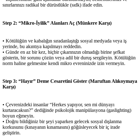
sınırlarınızı radikal bir dürüstlükle (sıdk) ifade edin.
Step 2: “Mikro-İyilik” Alanları Aç (Münkere Karşı)
• Kötülüğün ve kabalığın sıradanlaştığı sosyal medyada veya iş
yerinde, bu akıntıya kapılmayı reddedin.
• Günde en az bir kez, hiçbir çıkarınızın olmadığı birine şefkat
gösterin, bir sorunu çözün veya adil bir duruş sergileyin. Kötülüğün
norm haline gelmesine kendi mikro evreninizde izin vermeyin.
Step 3: “Hayır” Deme Cesaretini Göster (Maruftan Alıkoymaya
Karşı)
• Çevrenizdeki insanlar “Herkes yapıyor, sen mi dünyayı
kurtaracaksın?” dediğinde psikolojik manipülasyona (gaslighting)
boyun eğmeyin.
• Doğru bildiğiniz bir şeyi yaparken gelecek sosyal dışlanma
korkusunu (kınayanın kınamasını) göğüsleyecek bir iç irade
geliştirin.