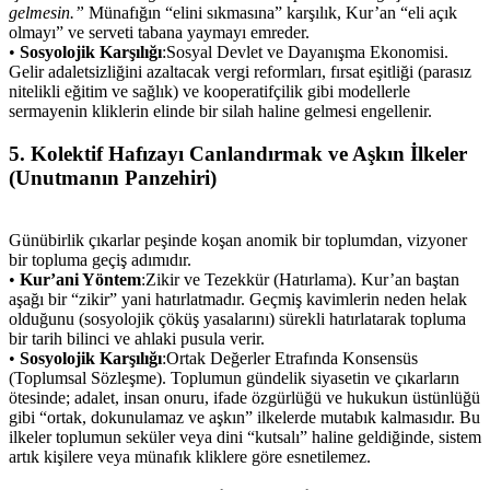
gelmesin.”
Münafığın “elini sıkmasına” karşılık, Kur’an “eli açık
olmayı” ve serveti tabana yaymayı emreder.
•
Sosyolojik Karşılığı
:Sosyal Devlet ve Dayanışma Ekonomisi.
Gelir adaletsizliğini azaltacak vergi reformları, fırsat eşitliği (parasız
nitelikli eğitim ve sağlık) ve kooperatifçilik gibi modellerle
sermayenin kliklerin elinde bir silah haline gelmesi engellenir.
5. Kolektif Hafızayı Canlandırmak ve Aşkın İlkeler
(Unutmanın Panzehiri)
Günübirlik çıkarlar peşinde koşan anomik bir toplumdan, vizyoner
bir topluma geçiş adımıdır.
•
Kur’ani Yöntem
:Zikir ve Tezekkür (Hatırlama). Kur’an baştan
aşağı bir “zikir” yani hatırlatmadır. Geçmiş kavimlerin neden helak
olduğunu (sosyolojik çöküş yasalarını) sürekli hatırlatarak topluma
bir tarih bilinci ve ahlaki pusula verir.
•
Sosyolojik Karşılığı
:Ortak Değerler Etrafında Konsensüs
(Toplumsal Sözleşme). Toplumun gündelik siyasetin ve çıkarların
ötesinde; adalet, insan onuru, ifade özgürlüğü ve hukukun üstünlüğü
gibi “ortak, dokunulamaz ve aşkın” ilkelerde mutabık kalmasıdır. Bu
ilkeler toplumun seküler veya dini “kutsalı” haline geldiğinde, sistem
artık kişilere veya münafık kliklere göre esnetilemez.