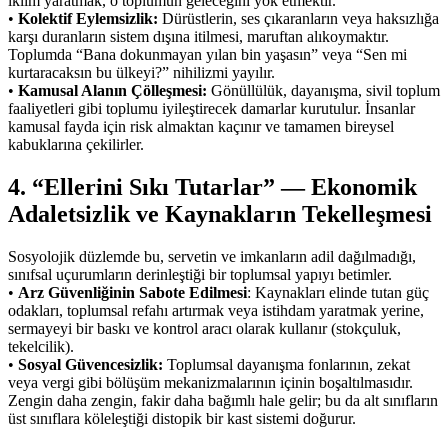
iklim yaratmak, o toplumun geleceğini yok etmektir.
•
Kolektif Eylemsizlik:
Dürüstlerin, ses çıkaranların veya haksızlığa
karşı duranların sistem dışına itilmesi, maruftan alıkoymaktır.
Toplumda “Bana dokunmayan yılan bin yaşasın” veya “Sen mi
kurtaracaksın bu ülkeyi?” nihilizmi yayılır.
•
Kamusal Alanın Çölleşmesi:
Gönüllülük, dayanışma, sivil toplum
faaliyetleri gibi toplumu iyileştirecek damarlar kurutulur. İnsanlar
kamusal fayda için risk almaktan kaçınır ve tamamen bireysel
kabuklarına çekilirler.
4. “Ellerini Sıkı Tutarlar” — Ekonomik
Adaletsizlik ve Kaynakların Tekelleşmesi
Sosyolojik düzlemde bu, servetin ve imkanların adil dağılmadığı,
sınıfsal uçurumların derinleştiği bir toplumsal yapıyı betimler.
•
Arz Güvenliğinin Sabote Edilmesi
: Kaynakları elinde tutan güç
odakları, toplumsal refahı artırmak veya istihdam yaratmak yerine,
sermayeyi bir baskı ve kontrol aracı olarak kullanır (stokçuluk,
tekelcilik).
•
Sosyal Güvencesizlik:
Toplumsal dayanışma fonlarının, zekat
veya vergi gibi bölüşüm mekanizmalarının içinin boşaltılmasıdır.
Zengin daha zengin, fakir daha bağımlı hale gelir; bu da alt sınıfların
üst sınıflara köleleştiği distopik bir kast sistemi doğurur.