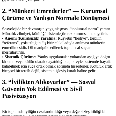
2. “Münkeri Emrederler” — Kurumsal
Çürüme ve Yanlışın Normale Dönüşmesi
Sosyolojide bir davranışın yaygınlaşması “toplumsal norm” yaratır.
Münafık zihniyet, kötülüğü sistemleştirerek kurumsal hale getirir.
•
Anomi (Kuralsızlık) Yaratma:
Rüşvetin “hediye”, torpilin
“referans”, yolsuzluğun “iş bitiricilik” adıyla anılması münkerin
emredilmesidir. Dil manipüle edilerek toplumsal suçlar
meşrulaştırılır.
•
Sistemik Çürüme:
Yanlış uygulamalar yukarıdan aşağıya doğru
bir emir veya kültür olarak dayatıldığında, bireyler sistemde hayatta
kalabilmek için suça ortak olmak zorunda hissederler. Kötülük artık
bireysel bir tercih değil, sistemin işleyiş kuralı haline gelir.
3. “İyilikten Alıkoyarlar” — Sosyal
Güvenin Yok Edilmesi ve Sivil
Pasivizasyon
Bir toplumda iyiliğin cezalandırıldığı veya değersizleştirildiği bir