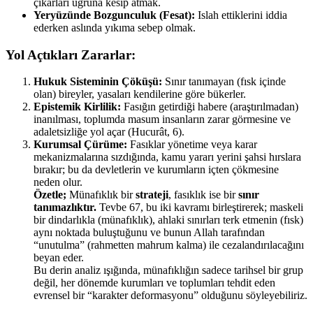
çıkarları uğruna kesip atmak.
Yeryüzünde Bozgunculuk (Fesat):
Islah ettiklerini iddia
ederken aslında yıkıma sebep olmak.
Yol Açtıkları Zararlar:
Hukuk Sisteminin Çöküşü:
Sınır tanımayan (fısk içinde
olan) bireyler, yasaları kendilerine göre bükerler.
Epistemik Kirlilik:
Fasığın getirdiği habere (araştırılmadan)
inanılması, toplumda masum insanların zarar görmesine ve
adaletsizliğe yol açar (Hucurât, 6).
Kurumsal Çürüme:
Fasıklar yönetime veya karar
mekanizmalarına sızdığında, kamu yararı yerini şahsi hırslara
bırakır; bu da devletlerin ve kurumların içten çökmesine
neden olur.
Özetle;
Münafıklık bir
strateji
, fasıklık ise bir
sınır
tanımazlıktır.
Tevbe 67, bu iki kavramı birleştirerek; maskeli
bir dindarlıkla (münafıklık), ahlaki sınırları terk etmenin (fısk)
aynı noktada buluştuğunu ve bunun Allah tarafından
“unutulma” (rahmetten mahrum kalma) ile cezalandırılacağını
beyan eder.
Bu derin analiz ışığında, münafıklığın sadece tarihsel bir grup
değil, her dönemde kurumları ve toplumları tehdit eden
evrensel bir “karakter deformasyonu” olduğunu söyleyebiliriz.