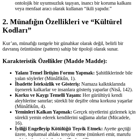
ontolojik bir uyumsuzluk taşıyan, inancı bir koruma kalkanı
veya menfaat aracı olarak kullanan “ikili yapıdır.”
2. Münafığın Özellikleri ve “Kültürel
Kodları”
Kur’an, münafığı rastgele bir günahkar olarak değil, belirli bir
davranış örüntüsüne (pattern) sahip bir tipoloji olarak sunar.
Karakteristik Özellikler (Madde Madde):
Yalanı Temel İletişim Formu Yapmak:
Şahitliklerinde bile
yalan söylerler (Münâfikûn, 1).
İbadette İsteksizlik ve Gösteriş:
Namaza kalktıklarında
üşenerek kalkarlar ve insanlara gösteriş yaparlar (Nisâ, 142).
Korku ve Kaygı Temelli Yaşam:
Her gürültüyü kendi
aleyhlerine sanırlar; sürekli bir deşifre olma korkusu yaşarlar
(Münâfikûn, 4).
Yeminleri Kalkan Yapmak:
Gerçek niyetlerini gizlemek için
sürekli yemin ederek kendilerini sağlama alırlar (Mücadele,
16).
İyiliği Engelleyip Kötülüğü Teşvik Etmek:
Ayette geçtiği
üzere, toplumsal ahlakı tersyüz etme (münkeri emir, marufu