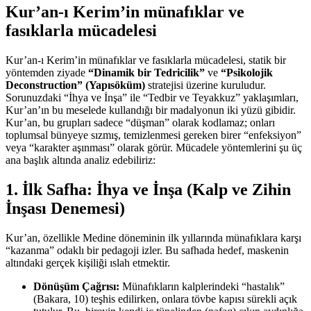
Kur’an-ı Kerim’in münafıklar ve
fasıklarla mücadelesi
Kur’an-ı Kerim’in münafıklar ve fasıklarla mücadelesi, statik bir
yöntemden ziyade
“Dinamik bir Tedricilik”
ve
“Psikolojik
Deconstruction” (Yapısöküm)
stratejisi üzerine kuruludur.
Sorunuzdaki “İhya ve İnşa” ile “Tedbir ve Teyakkuz” yaklaşımları,
Kur’an’ın bu meselede kullandığı bir madalyonun iki yüzü gibidir.
Kur’an, bu grupları sadece “düşman” olarak kodlamaz; onları
toplumsal bünyeye sızmış, temizlenmesi gereken birer “enfeksiyon”
veya “karakter aşınması” olarak görür. Mücadele yöntemlerini şu üç
ana başlık altında analiz edebiliriz:
1. İlk Safha: İhya ve İnşa (Kalp ve Zihin
İnşası Denemesi)
Kur’an, özellikle Medine döneminin ilk yıllarında münafıklara karşı
“kazanma” odaklı bir pedagoji izler. Bu safhada hedef, maskenin
altındaki gerçek kişiliği ıslah etmektir.
Dönüşüm Çağrısı:
Münafıkların kalplerindeki “hastalık”
(Bakara, 10) teşhis edilirken, onlara tövbe kapısı sürekli açık