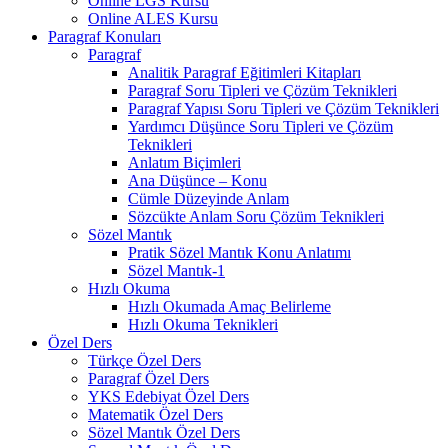
Online LGS Kursu
Online ALES Kursu
Paragraf Konuları
Paragraf
Analitik Paragraf Eğitimleri Kitapları
Paragraf Soru Tipleri ve Çözüm Teknikleri
Paragraf Yapısı Soru Tipleri ve Çözüm Teknikleri
Yardımcı Düşünce Soru Tipleri ve Çözüm
Teknikleri
Anlatım Biçimleri
Ana Düşünce – Konu
Cümle Düzeyinde Anlam
Sözcükte Anlam Soru Çözüm Teknikleri
Sözel Mantık
Pratik Sözel Mantık Konu Anlatımı
Sözel Mantık-1
Hızlı Okuma
Hızlı Okumada Amaç Belirleme
Hızlı Okuma Teknikleri
Özel Ders
Türkçe Özel Ders
Paragraf Özel Ders
YKS Edebiyat Özel Ders
Matematik Özel Ders
Sözel Mantık Özel Ders