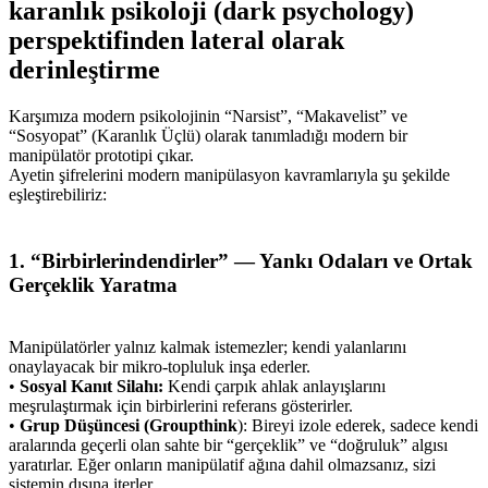
karanlık psikoloji (dark psychology)
perspektifinden lateral olarak
derinleştirme
Karşımıza modern psikolojinin “Narsist”, “Makavelist” ve
“Sosyopat” (Karanlık Üçlü) olarak tanımladığı modern bir
manipülatör prototipi çıkar.
Ayetin şifrelerini modern manipülasyon kavramlarıyla şu şekilde
eşleştirebiliriz:
1. “Birbirlerindendirler” — Yankı Odaları ve Ortak
Gerçeklik Yaratma
Manipülatörler yalnız kalmak istemezler; kendi yalanlarını
onaylayacak bir mikro-topluluk inşa ederler.
•
Sosyal Kanıt Silahı:
Kendi çarpık ahlak anlayışlarını
meşrulaştırmak için birbirlerini referans gösterirler.
•
Grup Düşüncesi (Groupthink
): Bireyi izole ederek, sadece kendi
aralarında geçerli olan sahte bir “gerçeklik” ve “doğruluk” algısı
yaratırlar. Eğer onların manipülatif ağına dahil olmazsanız, sizi
sistemin dışına iterler.