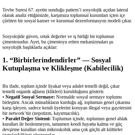
Tevbe Suresi 67. ayetin sunduğu pattern’i sosyolojik açıdan lateral
olarak analiz ettiğimizde, karşımıza toplumsal kurumları içten içe
çürüten bir sosyal kanser ve kurumsal dezenformasyon modeli çıkar.
Sosyolojide güven, ortak değerler ve iş birliği bir toplumun
çimentosudur. Ayet, bu çimentoyu eriten mekanizmaları şu
sosyolojik başlıklarla açıklar:
1. “Birbirlerindendirler” — Sosyal
Kutuplaşma ve Klikleşme (Kabilecilik)
Bu ifade, toplum içinde liyakat veya adalet temelli değil, çıkar
temelli organik ağların (klikleri) kurulduğunu gösterir.
•
Negatif Sosyal Sermaye:
Normalde sosyal sermaye toplumu
birleştirir. Ancak münafıkların kurduğu ağ, toplumun genel çıkarına
karşı işleyen, sadece kendi üyelerini koruyan illegal veya gayriresmi
bir network’tür (nepotizm, kayırmacılık).
•
Paralel Değer Sistemi:
Toplumun içinde, toplumun genel ahlak
kuralları ile beslenmeyen, tamamen kendi hayatta kalma ve güç
devşirme kuralları olan mikroskobik ama çok güçlü alt kültürler
(getolar/klikler) oluştururlar.