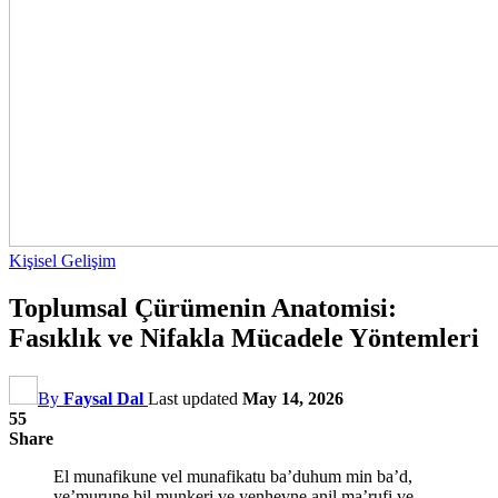
Kişisel Gelişim
Toplumsal Çürümenin Anatomisi:
Fasıklık ve Nifakla Mücadele Yöntemleri
By
Faysal Dal
Last updated
May 14, 2026
55
Share
El munafikune vel munafikatu ba’duhum min ba’d,
ye’murune bil munkeri ve yenhevne anil ma’rufi ve