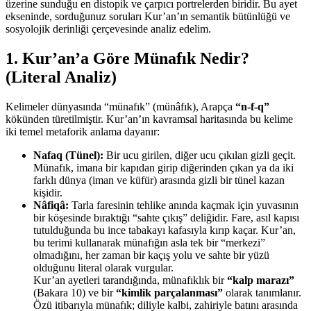
üzerine sunduğu en distopik ve çarpıcı portrelerden biridir. Bu ayet
ekseninde, sorduğunuz soruları Kur’an’ın semantik bütünlüğü ve
sosyolojik derinliği çerçevesinde analiz edelim.
1. Kur’an’a Göre Münafık Nedir?
(Literal Analiz)
Kelimeler dünyasında “münafık” (münâfık), Arapça
“n-f-q”
kökünden türetilmiştir. Kur’an’ın kavramsal haritasında bu kelime
iki temel metaforik anlama dayanır:
Nafaq (Tünel):
Bir ucu girilen, diğer ucu çıkılan gizli geçit.
Münafık, imana bir kapıdan girip diğerinden çıkan ya da iki
farklı dünya (iman ve küfür) arasında gizli bir tünel kazan
kişidir.
Nâfiqâ:
Tarla faresinin tehlike anında kaçmak için yuvasının
bir köşesinde bıraktığı “sahte çıkış” deliğidir. Fare, asıl kapısı
tutulduğunda bu ince tabakayı kafasıyla kırıp kaçar. Kur’an,
bu terimi kullanarak münafığın asla tek bir “merkezi”
olmadığını, her zaman bir kaçış yolu ve sahte bir yüzü
olduğunu literal olarak vurgular.
Kur’an ayetleri tarandığında, münafıklık bir
“kalp marazı”
(Bakara 10) ve bir
“kimlik parçalanması”
olarak tanımlanır.
Özü itibarıyla münafık; diliyle kalbi, zahiriyle batını arasında