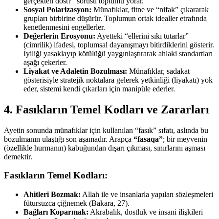
gerçekten dost?” sorusu toplumu yorar.
Sosyal Polarizasyon:
Münafıklar, fitne ve “nifak” çıkararak
grupları birbirine düşürür. Toplumun ortak idealler etrafında
kenetlenmesini engellerler.
Değerlerin Erosyonu:
Ayetteki “ellerini sıkı tutarlar”
(cimrilik) ifadesi, toplumsal dayanışmayı bitirdiklerini gösterir.
İyiliği yasaklayıp kötülüğü yaygınlaştırarak ahlaki standartları
aşağı çekerler.
Liyakat ve Adaletin Bozulması:
Münafıklar, sadakat
gösterisiyle stratejik noktalara gelerek yetkinliği (liyakatı) yok
eder, sistemi kendi çıkarları için manipüle ederler.
4. Fasıkların Temel Kodları ve Zararları
Ayetin sonunda münafıklar için kullanılan “fasık” sıfatı, aslında bu
bozulmanın ulaştığı son aşamadır. Arapça
“fasaqa”
; bir meyvenin
(özellikle hurmanın) kabuğundan dışarı çıkması, sınırlarını aşması
demektir.
Fasıkların Temel Kodları:
Ahitleri Bozmak:
Allah ile ve insanlarla yapılan sözleşmeleri
fütursuzca çiğnemek (Bakara, 27).
Bağları Koparmak:
Akrabalık, dostluk ve insani ilişkileri