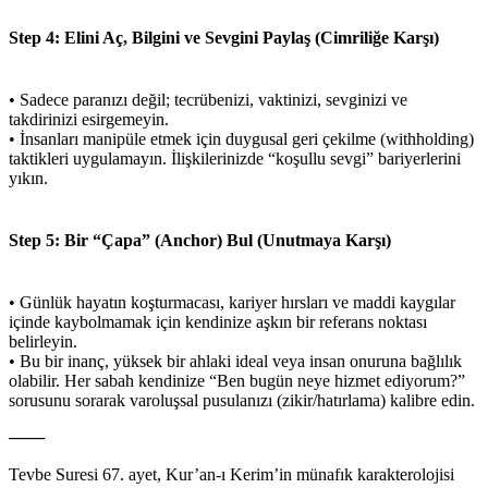
Step 4: Elini Aç, Bilgini ve Sevgini Paylaş (Cimriliğe Karşı)
• Sadece paranızı değil; tecrübenizi, vaktinizi, sevginizi ve
takdirinizi esirgemeyin.
• İnsanları manipüle etmek için duygusal geri çekilme (withholding)
taktikleri uygulamayın. İlişkilerinizde “koşullu sevgi” bariyerlerini
yıkın.
Step 5: Bir “Çapa” (Anchor) Bul (Unutmaya Karşı)
• Günlük hayatın koşturmacası, kariyer hırsları ve maddi kaygılar
içinde kaybolmamak için kendinize aşkın bir referans noktası
belirleyin.
• Bu bir inanç, yüksek bir ahlaki ideal veya insan onuruna bağlılık
olabilir. Her sabah kendinize “Ben bugün neye hizmet ediyorum?”
sorusunu sorarak varoluşsal pusulanızı (zikir/hatırlama) kalibre edin.
───
Tevbe Suresi 67. ayet, Kur’an-ı Kerim’in münafık karakterolojisi