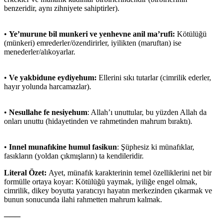
benzeridir, aynı zihniyete sahiptirler).
•
Ye’murune bil munkeri ve yenhevne anil ma’rufi:
Kötülüğü
(münkeri) emrederler/özendirirler, iyilikten (maruftan) ise
menederler/alıkoyarlar.
•
Ve yakbidune eydiyehum:
Ellerini sıkı tutarlar (cimrilik ederler,
hayır yolunda harcamazlar).
•
Nesullahe fe nesiyehum
: Allah’ı unuttular, bu yüzden Allah da
onları unuttu (hidayetinden ve rahmetinden mahrum bıraktı).
•
Innel munafıkine humul fasikun
: Şüphesiz ki münafıklar,
fasıkların (yoldan çıkmışların) ta kendileridir.
Literal Özet:
Ayet, münafık karakterinin temel özelliklerini net bir
formülle ortaya koyar: Kötülüğü yaymak, iyiliğe engel olmak,
cimrilik, dikey boyutta yaratıcıyı hayatın merkezinden çıkarmak ve
bunun sonucunda ilahi rahmetten mahrum kalmak.
───