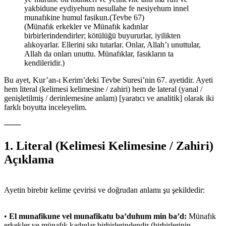
yakbidune eydiyehum nesullahe fe nesiyehum innel
munafıkine humul fasikun.(Tevbe 67)
(Münafık erkekler ve Münafık kadınlar
birbirlerindendirler; kötülüğü buyururlar, iyilikten
alıkoyarlar. Ellerini sıkı tutarlar. Onlar, Allah’ı unuttular,
Allah da onları unuttu. Münafıklar, fasıkların ta
kendileridir.)
Bu ayet, Kur’an-ı Kerim’deki Tevbe Suresi’nin 67. ayetidir. Ayeti
hem literal (kelimesi kelimesine / zahiri) hem de lateral (yanal /
genişletilmiş / derinlemesine anlam) [yaratıcı ve analitik] olarak iki
farklı boyutta inceleyelim.
───
1. Literal (Kelimesi Kelimesine / Zahiri)
Açıklama
Ayetin birebir kelime çevirisi ve doğrudan anlamı şu şekildedir:
•
El munafikune vel munafikatu ba’duhum min ba’d:
Münafık
erkekler ve münafık kadınlar birbirlerindendir (birbirlerinin