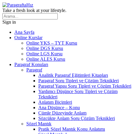
Take a fresh look at your lifestyle.
Sign in
Ana Sayfa
Online Kurslar
Online YKS – TYT Kursu
Online DGS Kursu
Online LGS Kursu
Online ALES Kursu
Paragraf Konuları
Paragraf
Analitik Paragraf Eğitimleri Kitapları
Paragraf Soru Tipleri ve Çözüm Teknikleri
Paragraf Yapısı Soru Tipleri ve Çözüm Teknikleri
Yardımcı Düşünce Soru Tipleri ve Çözüm
Teknikleri
Anlatım Biçimleri
Ana Düşünce – Konu
Cümle Düzeyinde Anlam
Sözcükte Anlam Soru Çözüm Teknikleri
Sözel Mantık
Pratik Sözel Mantık Konu Anlatımı