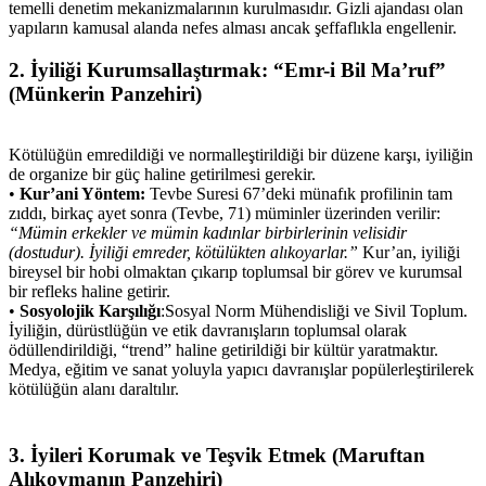
temelli denetim mekanizmalarının kurulmasıdır. Gizli ajandası olan
yapıların kamusal alanda nefes alması ancak şeffaflıkla engellenir.
2. İyiliği Kurumsallaştırmak: “Emr-i Bil Ma’ruf”
(Münkerin Panzehiri)
Kötülüğün emredildiği ve normalleştirildiği bir düzene karşı, iyiliğin
de organize bir güç haline getirilmesi gerekir.
•
Kur’ani Yöntem:
Tevbe Suresi 67’deki münafık profilinin tam
zıddı, birkaç ayet sonra (Tevbe, 71) müminler üzerinden verilir:
“Mümin erkekler ve mümin kadınlar birbirlerinin velisidir
(dostudur). İyiliği emreder, kötülükten alıkoyarlar.”
Kur’an, iyiliği
bireysel bir hobi olmaktan çıkarıp toplumsal bir görev ve kurumsal
bir refleks haline getirir.
•
Sosyolojik Karşılığı
:Sosyal Norm Mühendisliği ve Sivil Toplum.
İyiliğin, dürüstlüğün ve etik davranışların toplumsal olarak
ödüllendirildiği, “trend” haline getirildiği bir kültür yaratmaktır.
Medya, eğitim ve sanat yoluyla yapıcı davranışlar popülerleştirilerek
kötülüğün alanı daraltılır.
3. İyileri Korumak ve Teşvik Etmek (Maruftan
Alıkoymanın Panzehiri)