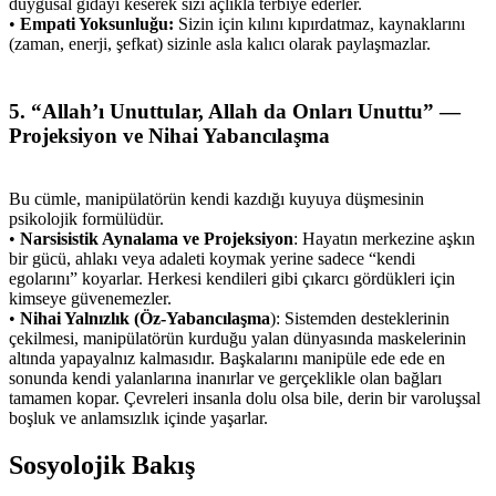
duygusal gıdayı keserek sizi açlıkla terbiye ederler.
•
Empati Yoksunluğu:
Sizin için kılını kıpırdatmaz, kaynaklarını
(zaman, enerji, şefkat) sizinle asla kalıcı olarak paylaşmazlar.
5. “Allah’ı Unuttular, Allah da Onları Unuttu” —
Projeksiyon ve Nihai Yabancılaşma
Bu cümle, manipülatörün kendi kazdığı kuyuya düşmesinin
psikolojik formülüdür.
•
Narsisistik Aynalama ve Projeksiyon
: Hayatın merkezine aşkın
bir gücü, ahlakı veya adaleti koymak yerine sadece “kendi
egolarını” koyarlar. Herkesi kendileri gibi çıkarcı gördükleri için
kimseye güvenemezler.
•
Nihai Yalnızlık (Öz-Yabancılaşma
): Sistemden desteklerinin
çekilmesi, manipülatörün kurduğu yalan dünyasında maskelerinin
altında yapayalnız kalmasıdır. Başkalarını manipüle ede ede en
sonunda kendi yalanlarına inanırlar ve gerçeklikle olan bağları
tamamen kopar. Çevreleri insanla dolu olsa bile, derin bir varoluşsal
boşluk ve anlamsızlık içinde yaşarlar.
Sosyolojik Bakış