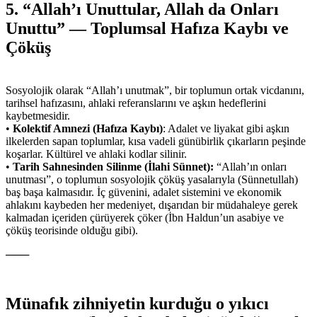
5. “Allah’ı Unuttular, Allah da Onları
Unuttu” — Toplumsal Hafıza Kaybı ve
Çöküş
Sosyolojik olarak “Allah’ı unutmak”, bir toplumun ortak vicdanını,
tarihsel hafızasını, ahlaki referanslarını ve aşkın hedeflerini
kaybetmesidir.
•
Kolektif Amnezi (Hafıza Kaybı)
: Adalet ve liyakat gibi aşkın
ilkelerden sapan toplumlar, kısa vadeli günübirlik çıkarların peşinde
koşarlar. Kültürel ve ahlaki kodlar silinir.
•
Tarih Sahnesinden Silinme (İlahi Sünnet):
“Allah’ın onları
unutması”, o toplumun sosyolojik çöküş yasalarıyla (Sünnetullah)
baş başa kalmasıdır. İç güvenini, adalet sistemini ve ekonomik
ahlakını kaybeden her medeniyet, dışarıdan bir müdahaleye gerek
kalmadan içeriden çürüyerek çöker (İbn Haldun’un asabiye ve
çöküş teorisinde olduğu gibi).
───
Münafık zihniyetin kurduğu o yıkıcı