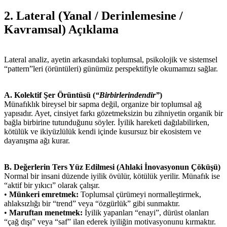
2. Lateral (Yanal / Derinlemesine /
Kavramsal) Açıklama
Lateral analiz, ayetin arkasındaki toplumsal, psikolojik ve sistemsel
“pattern”leri (örüntüleri) günümüz perspektifiyle okumamızı sağlar.
A. Kolektif Şer Örüntüsü (
“Birbirlerindendir”
)
Münafıklık bireysel bir sapma değil, organize bir toplumsal ağ
yapısıdır. Ayet, cinsiyet farkı gözetmeksizin bu zihniyetin organik bir
bağla birbirine tutunduğunu söyler. İyilik hareketi dağılabilirken,
kötülük ve ikiyüzlülük kendi içinde kusursuz bir ekosistem ve
dayanışma ağı kurar.
B. Değerlerin Ters Yüz Edilmesi (Ahlaki İnovasyonun Çöküşü)
Normal bir insani düzende iyilik övülür, kötülük yerilir. Münafık ise
“aktif bir yıkıcı” olarak çalışır.
•
Münkeri emretmek:
Toplumsal çürümeyi normalleştirmek,
ahlaksızlığı bir “trend” veya “özgürlük” gibi sunmaktır.
•
Maruftan menetmek:
İyilik yapanları “enayi”, dürüst olanları
“çağ dışı” veya “saf” ilan ederek iyiliğin motivasyonunu kırmaktır.