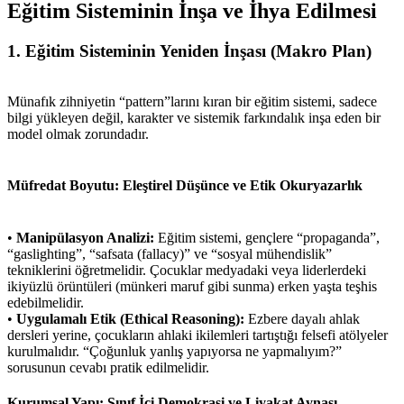
Eğitim Sisteminin İnşa ve İhya Edilmesi
1. Eğitim Sisteminin Yeniden İnşası (Makro Plan)
Münafık zihniyetin “pattern”larını kıran bir eğitim sistemi, sadece
bilgi yükleyen değil, karakter ve sistemik farkındalık inşa eden bir
model olmak zorundadır.
Müfredat Boyutu: Eleştirel Düşünce ve Etik Okuryazarlık
•
Manipülasyon Analizi:
Eğitim sistemi, gençlere “propaganda”,
“gaslighting”, “safsata (fallacy)” ve “sosyal mühendislik”
tekniklerini öğretmelidir. Çocuklar medyadaki veya liderlerdeki
ikiyüzlü örüntüleri (münkeri maruf gibi sunma) erken yaşta teşhis
edebilmelidir.
•
Uygulamalı Etik (Ethical Reasoning):
Ezbere dayalı ahlak
dersleri yerine, çocukların ahlaki ikilemleri tartıştığı felsefi atölyeler
kurulmalıdır. “Çoğunluk yanlış yapıyorsa ne yapmalıyım?”
sorusunun cevabı pratik edilmelidir.
Kurumsal Yapı: Sınıf İçi Demokrasi ve Liyakat Aynası