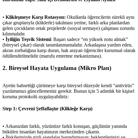
•
Klikleşmeye Karşı Rotasyon:
Okullarda öğrencilerin sürekli aynı
çıkar gruplarıyla (kliklerle) takılması yerine, farklı arka planlardan
gelen çocukların ortak projelerde (sosyal sermaye) çalışması zorunlu
kılınmalıdır.
•
İyiliğin Teşvik Sistemi
: Başarı sadece “en yüksek notu almak”
(bireysel çıkar) olarak tanımlanmamalıdır. Arkadaşına yardım eden,
akran zorbalığına karşı duran, hak arayan öğrenciler kurumsal olarak
ödüllendirilmelidir (marufu emretme mekanizması).
2. Bireysel Hayata Uygulama (Mikro Plan)
Ayetin bahsettiği çürümeye karşı bireysel düzeyde kendi “antivirüs”
yazılımımızı güncellememiz gerekir. Bunun için 5 adımlık bir kişisel
koruma protokolü uygulayabiliriz:
Step 1: Çevreni Şeffaflaştır (Klikleğe Karşı)
• Arkanızdan farklı, yüzünüze farklı konuşan, güçlünün yanında
bükülen insanları hayatınızın merkezinden çıkarın.
• İlişkilerinizde gizli ajandalar barındırmayın; beklentilerinizi ve