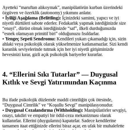
Ayetteki “maruftan alıkoymak”, manipülatörün kurban üzerindeki
özgüven ve özerklik (autonomy) yıkımını anlatır.
•
İyiliği Aşağılama (Belittling):
İçinizdeki samimi, yapıcı ve iyi
niyetli dürtüleri sabote ederler. Fedakarlık yapmak istediğinizde size
“enayi”, dürüst olmak istediğinizde “saf”, ilkeli durduğunuzda
“esnek olamayan primitif biri” olduğunuzu fısıldarlar.
•
Yengeç Sepeti Sendromu:
Kendileri yukarı çıkamadığı için, sizin
ahlaki veya psikolojik olarak yükselmenize katlanamazlar. Sizi kendi
karanlık seviyelerinde tutmak için her iyi niyetli girişiminizde
hevesinizi kırar, gizli açık psikolojik bariyerler kurarlar.
4. “Ellerini Sıkı Tutarlar” — Duygusal
Kıtlık ve Sevgi Yatırımından Kaçınma
Bu ifade psikolojik düzlemde maddi cimriliğin çok ötesinde,
“Duygusal Cimrilik” ve “Koşullu Sevgi” manipülasyonudur.
•
Duygusal Cezalandırma (Withholding):
Manipülatörler sevgiyi,
onayı, takdiri ve empatiyi bir ödül-ceza mekanizması olarak
kullanırlar. Ellerini (duygularını) kapatırlar. Sadece kendilerine
tamamen itaat ettiğinizde ellerini biraz açar, en ufak bir muhalefette