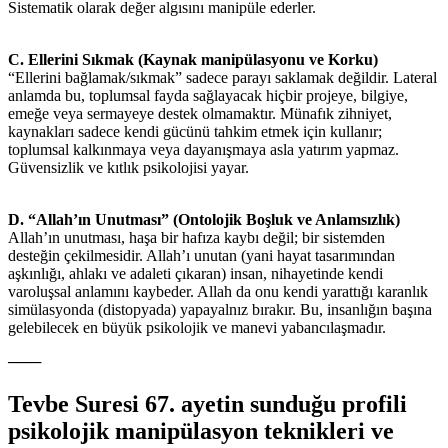
Sistematik olarak değer algısını manipüle ederler.
C. Ellerini Sıkmak (Kaynak manipülasyonu ve Korku)
“Ellerini bağlamak/sıkmak” sadece parayı saklamak değildir. Lateral
anlamda bu, toplumsal fayda sağlayacak hiçbir projeye, bilgiye,
emeğe veya sermayeye destek olmamaktır. Münafık zihniyet,
kaynakları sadece kendi gücünü tahkim etmek için kullanır;
toplumsal kalkınmaya veya dayanışmaya asla yatırım yapmaz.
Güvensizlik ve kıtlık psikolojisi yayar.
D. “Allah’ın Unutması” (Ontolojik Boşluk ve Anlamsızlık)
Allah’ın unutması, haşa bir hafıza kaybı değil; bir sistemden
desteğin çekilmesidir. Allah’ı unutan (yani hayat tasarımından
aşkınlığı, ahlakı ve adaleti çıkaran) insan, nihayetinde kendi
varoluşsal anlamını kaybeder. Allah da onu kendi yarattığı karanlık
simülasyonda (distopyada) yapayalnız bırakır. Bu, insanlığın başına
gelebilecek en büyük psikolojik ve manevi yabancılaşmadır.
───
Tevbe Suresi 67. ayetin sunduğu profili
psikolojik manipülasyon teknikleri ve