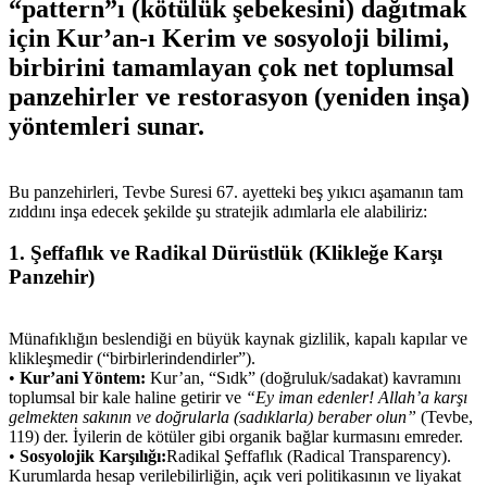
“pattern”ı (kötülük şebekesini) dağıtmak
için Kur’an-ı Kerim ve sosyoloji bilimi,
birbirini tamamlayan çok net toplumsal
panzehirler ve restorasyon (yeniden inşa)
yöntemleri sunar.
Bu panzehirleri, Tevbe Suresi 67. ayetteki beş yıkıcı aşamanın tam
zıddını inşa edecek şekilde şu stratejik adımlarla ele alabiliriz:
1. Şeffaflık ve Radikal Dürüstlük (Klikleğe Karşı
Panzehir)
Münafıklığın beslendiği en büyük kaynak gizlilik, kapalı kapılar ve
klikleşmedir (“birbirlerindendirler”).
•
Kur’ani Yöntem:
Kur’an, “Sıdk” (doğruluk/sadakat) kavramını
toplumsal bir kale haline getirir ve
“Ey iman edenler! Allah’a karşı
gelmekten sakının ve doğrularla (sadıklarla) beraber olun”
(Tevbe,
119) der. İyilerin de kötüler gibi organik bağlar kurmasını emreder.
•
Sosyolojik Karşılığı:
Radikal Şeffaflık (Radical Transparency).
Kurumlarda hesap verilebilirliğin, açık veri politikasının ve liyakat