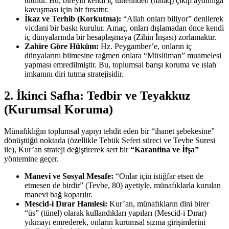
tutulur. Bu, bireyin kendi iç tünelinden (nafaq) çıkıp aydınlığa
kavuşması için bir fırsattır.
İkaz ve Terhib (Korkutma):
“Allah onları biliyor” denilerek
vicdani bir baskı kurulur. Amaç, onları dışlamadan önce kendi
iç dünyalarında bir hesaplaşmaya (Zihin İnşası) zorlamaktır.
Zahire Göre Hüküm:
Hz. Peygamber’e, onların iç
dünyalarını bilmesine rağmen onlara “Müslüman” muamelesi
yapması emredilmiştir. Bu, toplumsal barışı koruma ve ıslah
imkanını diri tutma stratejisidir.
2. İkinci Safha: Tedbir ve Teyakkuz
(Kurumsal Koruma)
Münafıklığın toplumsal yapıyı tehdit eden bir “ihanet şebekesine”
dönüştüğü noktada (özellikle Tebük Seferi süreci ve Tevbe Suresi
ile), Kur’an strateji değiştirerek sert bir
“Karantina ve İfşa”
yöntemine geçer.
Manevi ve Sosyal Mesafe:
“Onlar için istiğfar etsen de
etmesen de birdir” (Tevbe, 80) ayetiyle, münafıklarla kurulan
manevi bağ koparılır.
Mescid-i Dırar Hamlesi:
Kur’an, münafıkların dini birer
“üs” (tünel) olarak kullandıkları yapıları (Mescid-i Dırar)
yıkmayı emrederek, onların kurumsal sızma girişimlerini