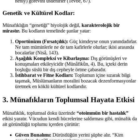
nehiy) görevini üstlenirler (Tevbe, 67).
Genetik ve Kültürel Kodlar:
Münafıklığın “genetiği” biyolojik değil,
karakterolojik bir
mirastır.
Bu kodların temelinde şunlar yatar:
Oportünizm (Fırsatçılık):
Güç kimdeyse onun yanındadırlar.
Ne tam müminlerle ne de tam kafirlerle olurlar; ikisi arasında
bocalarlar (Nisâ, 143).
Aşağılık Kompleksi ve Kibarlaşma:
Dış görünüşleri ve
konuşmaları etkileyicidir (Münâfikûn, 4). Bu, içteki derin
boşluğu süslü bir dış cepheyle örtme çabasıdır.
İstihbarat ve Fitne Kodları:
Toplumun içine sızarak bilgi
taşımak, Müslümanların moralini bozacak dezenformasyonlar
üretmek en köklü kültürel kodlarıdır.
3. Münafıkların Toplumsal Hayata Etkisi
Münafıklık, toplumsal doku üzerinde
“otoimmün bir hastalık”
etkisi yaratır. Vücudun kendi hücrelerine saldırması gibi, münafık da
ait göründüğü toplumu içerden çürütür:
Güven Bunalımı:
Dürüstlüğün yerini şüphe alır. “Kim