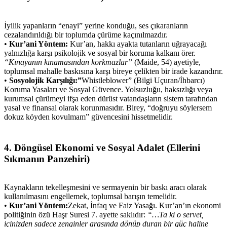
İyilik yapanların “enayi” yerine konduğu, ses çıkaranların
cezalandırıldığı bir toplumda çürüme kaçınılmazdır.
•
Kur’ani Yöntem:
Kur’an, hakkı ayakta tutanların uğrayacağı
yalnızlığa karşı psikolojik ve sosyal bir koruma kalkanı örer.
“Kınayanın kınamasından korkmazlar”
(Maide, 54) ayetiyle,
toplumsal mahalle baskısına karşı bireye çelikten bir irade kazandırır.
•
Sosyolojik Karşılığı:”
Whistleblower” (Bilgi Uçuran/İhbarcı)
Koruma Yasaları ve Sosyal Güvence. Yolsuzluğu, haksızlığı veya
kurumsal çürümeyi ifşa eden dürüst vatandaşların sistem tarafından
yasal ve finansal olarak korunmasıdır. Birey, “doğruyu söylersem
dokuz köyden kovulmam” güvencesini hissetmelidir.
4. Döngüsel Ekonomi ve Sosyal Adalet (Ellerini
Sıkmanın Panzehiri)
Kaynakların tekelleşmesini ve sermayenin bir baskı aracı olarak
kullanılmasını engellemek, toplumsal barışın temelidir.
•
Kur’ani Yöntem:
Zekat, İnfaq ve Faiz Yasağı. Kur’an’ın ekonomi
politiğinin özü Haşr Suresi 7. ayette saklıdır:
“…Ta ki o servet,
içinizden sadece zenginler arasında dönüp duran bir güç haline