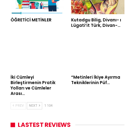
ÖĞRETİCİ METİNLER
Kutadgu Bilig, Divanı- ı
Lügati’it Türk, Divan-…
İki Cümleyi
“Metinleri İkiye Ayırma
Birleştirmenin Pratik
Tekniklerinin Püf…
Yolları ve Cümleler
Arası…
PREV
NEXT
1 104
LASTEST REVIEWS