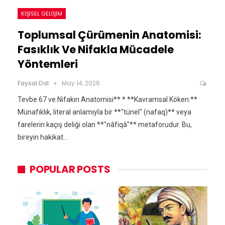
KIŞISEL GELIŞIM
Toplumsal Çürümenin Anatomisi:
Fasıklık Ve Nifakla Mücadele
Yöntemleri
Faysal Dal
May 14, 2026
Tevbe 67 ve Nifakın Anatomisi** * **Kavramsal Köken:**
Münafıklık, literal anlamıyla bir **"tünel" (nafaq)** veya
farelerin kaçış deliği olan **"nâfiqâ"** metaforudur. Bu,
bireyin hakikat…
POPULAR POSTS