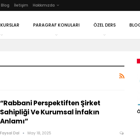
Blog
İletişim
Hakkımızda
 KURSLAR
PARAGRAF KONULARI
ÖZEL DERS
BLO
“Rabbani Perspektiften Şirket
Sahipliği Ve Kurumsal İnfakın
Ö
Anlamı”
Faysal Dal
May 18, 2025