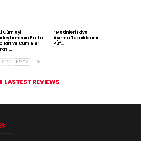
ki Cümleyi
“Metinleri İkiye
irleştirmenin Pratik
Ayırma Tekniklerinin
olları ve Cümleler
Püf…
rası…
PREV
NEXT
1 104
LASTEST REVIEWS
ES