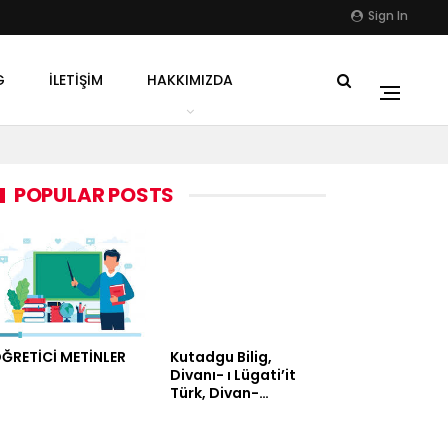
Sign In
G
İLETIŞIM
HAKKIMIZDA
POPULAR POSTS
ĞRETİCİ METİNLER
Kutadgu Bilig,
Divanı- ı Lügati’it
Türk, Divan-…