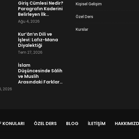
Giriş Cümlesi Nedir?
Kişisel Gelişim
Paragrafın Kaderini
Belirleyen İlk…
Özel Ders
Ağu 4, 2026
Kurslar
Kur’ân’ın Dili ve
İşlevi: Lafız-Mana
Diyalektiği
Tem 27, 2026
İslam
Düşüncesinde Sâlih
ve Muslih
Arasındaki Farklar…
, 2026
 KONULARI
ÖZEL DERS
BLOG
İLETIŞIM
HAKKIMIZ