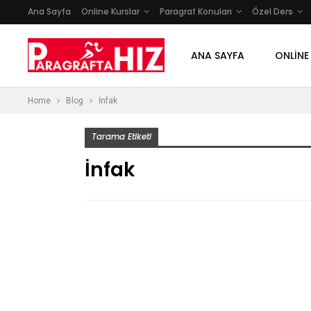
Ana Sayfa
Online Kurslar
Paragraf Konuları
Özel Ders
ANA SAYFA
ONLINE
Home
Blog
İnfak
Tarama Etiketi
İnfak