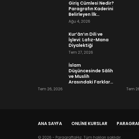
Giriş Cümlesi Nedir?
Paragrafın Kaderini
Belirleyen İlk…
Ağu 4, 2026
Kur’ân’ın Dili ve
İşlevi: Lafız-Mana
Diyalektiği
Tem 27, 2026
İslam
Düşüncesinde Sâlih
ve Muslih
Arasındaki Farklar…
Tem 26, 2026
Tem 26
ANA SAYFA
ONLINE KURSLAR
PARAGRAF
© 2026 - ParagraftaHız. Tüm hakları saklıdır.