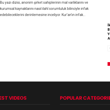
Bu yazı dizisi, anonim şirket sahiplerinin mal varlıklarını ve
kurumsal kaynaklarını nasıl ilahî sorumluluk bilinciyle infak
edebileceklerini derinlemesine inceliyor. Kur’an’ın infak…
İ
B
Y
A
EST VIDEOS
POPULAR CATEGORI