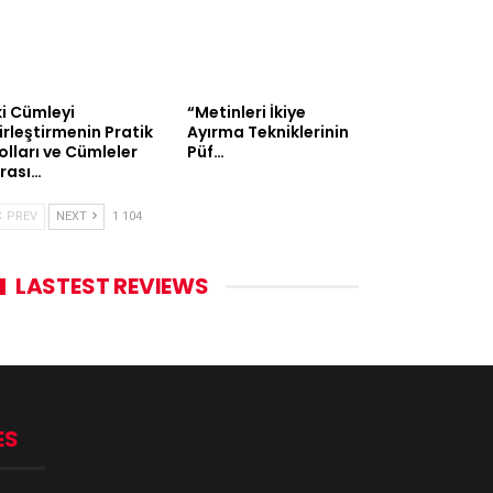
ki Cümleyi
“Metinleri İkiye
irleştirmenin Pratik
Ayırma Tekniklerinin
olları ve Cümleler
Püf…
rası…
PREV
NEXT
1 104
LASTEST REVIEWS
ES