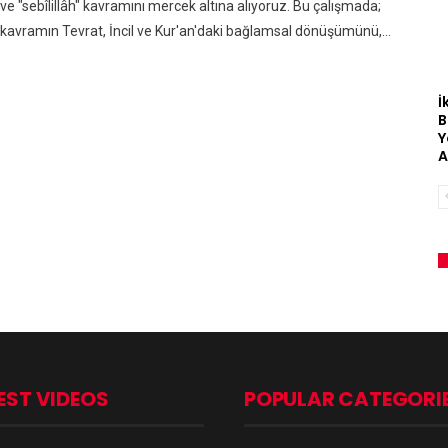
ve "sebîlillâh" kavramını mercek altına alıyoruz. Bu çalışmada;
kavramın Tevrat, İncil ve Kur'an'daki bağlamsal dönüşümünü,…
İ
B
Y
A
EST VIDEOS
POPULAR CATEGORI