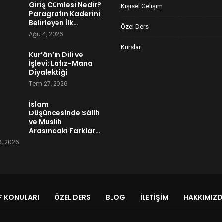
Giriş Cümlesi Nedir?
Kişisel Gelişim
Paragrafın Kaderini
Belirleyen İlk…
Özel Ders
Ağu 4, 2026
Kurslar
Kur’ân’ın Dili ve
İşlevi: Lafız-Mana
Diyalektiği
Tem 27, 2026
İslam
Düşüncesinde Sâlih
ve Muslih
Arasındaki Farklar…
, 2026
 KONULARI
ÖZEL DERS
BLOG
İLETIŞIM
HAKKIMIZ