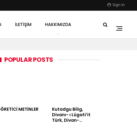
Sign In
G
İLETIŞIM
HAKKIMIZDA
POPULAR POSTS
ĞRETİCİ METİNLER
Kutadgu Bilig,
Divanı- ı Lügati’it
Türk, Divan-…