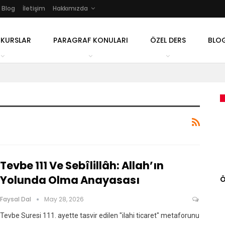
Blog
İletişim
Hakkımızda
 KURSLAR
PARAGRAF KONULARI
ÖZEL DERS
BLO
Tevbe 111 Ve Sebîlillâh: Allah’ın
Yolunda Olma Anayasası
Ö
Faysal Dal
May 28, 2026
Tevbe Suresi 111. ayette tasvir edilen "ilahi ticaret" metaforunu