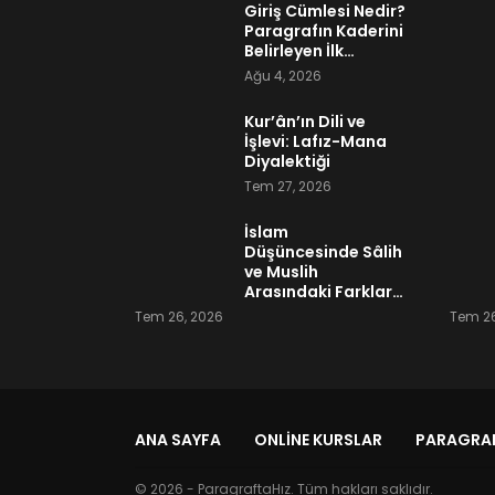
Giriş Cümlesi Nedir?
Paragrafın Kaderini
Belirleyen İlk…
Ağu 4, 2026
Kur’ân’ın Dili ve
İşlevi: Lafız-Mana
Diyalektiği
Tem 27, 2026
İslam
Düşüncesinde Sâlih
ve Muslih
Arasındaki Farklar…
Tem 26, 2026
Tem 26
ANA SAYFA
ONLINE KURSLAR
PARAGRAF
© 2026 - ParagraftaHız. Tüm hakları saklıdır.