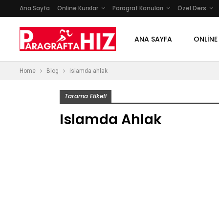
Ana Sayfa
Online Kurslar
Paragraf Konuları
Özel Ders
ANA SAYFA
ONLINE
Home
Blog
islamda ahlak
Tarama Etiketi
Islamda Ahlak