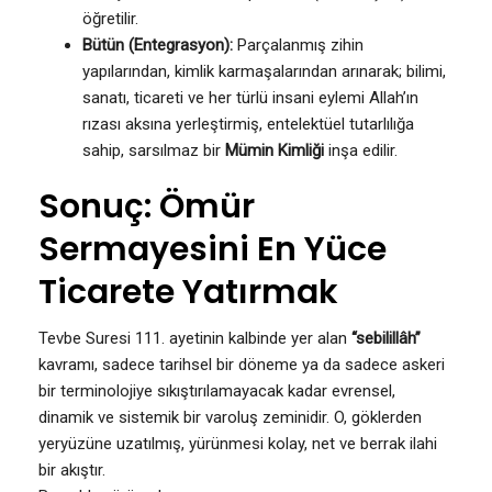
öğretilir.
Bütün (Entegrasyon):
Parçalanmış zihin
yapılarından, kimlik karmaşalarından arınarak; bilimi,
sanatı, ticareti ve her türlü insani eylemi Allah’ın
rızası aksına yerleştirmiş, entelektüel tutarlılığa
sahip, sarsılmaz bir
Mümin Kimliği
inşa edilir.
Sonuç: Ömür
Sermayesini En Yüce
Ticarete Yatırmak
Tevbe Suresi 111. ayetinin kalbinde yer alan
“sebilillâh”
kavramı, sadece tarihsel bir döneme ya da sadece askeri
bir terminolojiye sıkıştırılamayacak kadar evrensel,
dinamik ve sistemik bir varoluş zeminidir. O, göklerden
yeryüzüne uzatılmış, yürünmesi kolay, net ve berrak ilahi
bir akıştır.