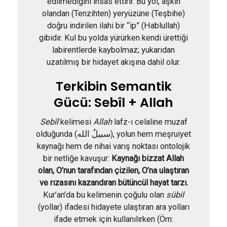
edilmediğini ihsas ettirir. Bu yol, aşkın
olandan (Tenzihten) yeryüzüne (Teşbihe)
doğru indirilen ilahi bir “ip” (Hablullah)
gibidir. Kul bu yolda yürürken kendi ürettiği
labirentlerde kaybolmaz; yukarıdan
uzatılmış bir hidayet akışına dahil olur.
Terkibin Semantik
Gücü: Sebîl + Allah
Sebîl
kelimesi
Allah
lafz-ı celaline muzaf
olduğunda (سبيلُ الله), yolun hem meşruiyet
kaynağı hem de nihai varış noktası ontolojik
bir netliğe kavuşur:
Kaynağı bizzat Allah
olan, O’nun tarafından çizilen, O’na ulaştıran
ve rızasını kazandıran bütüncül hayat tarzı.
Kur’an’da bu kelimenin çoğulu olan
sübil
(yollar) ifadesi hidayete ulaştıran ara yolları
ifade etmek için kullanılırken (Örn: