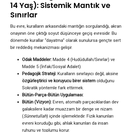
14 Yaş): Sistemik Mantık ve
Sınırlar
Bu evre, kuralların arkasındaki mantığın sorgulandığı, akran
onayının öne çıktığı soyut düşünceye geçiş evresidir. Bu
dönemde kurallar “dayatma” olarak sunulursa gençte sert
bir reddediş mekanizması gelişir.
Odak Maddeler:
Madde 4 (Hudûdullah/Sınırlar) ve
Madde 5 (İnfak/Sosyal Adalet).
Pedagojik Strateji:
Kuralların sınırlayıcı değil, aksine
özgürleştirici ve koruyucu birer sistem
olduğunu
Sokratik yöntemle fark ettirmek.
Bütün-Parça-Bütün Uygulaması:
Bütün (Vizyon):
Evren, atomaltı parçacıklardan dev
galaksilere kadar muazzam bir denge ve nizam
(
Sünnetullah
) içinde işlemektedir. Fizik kanunları
evreni koruduğu gibi, ahlak kanunları da insan
ruhunu ve toplumu korur.