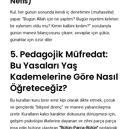
Nefis)
Kul, her günün sonunda kendi iç denetimini (
muhasebe
)
yapar. “Bugün Allah için ne yaptım? Bugün niyetimi kirleten
bir eylemim oldu mu? Kimin kalbini kırdım?” sorularıyla
günün manevi bilançosunu çıkarır; sevaplar için şükür,
günahlar için özür diler.
5. Pedagojik Müfredat:
Bu Yasaları Yaş
Kademelerine Göre Nasıl
Öğreteceğiz?
Bu kuralları kuru birer emir kipi olarak dikte etmek, çocuk
ve gençlerde “bilişsel direnç” ve manevi yabancılaşma
üretir. Kuralların kalıcı karakter dokusuna dönüşmesi için,
gelişim psikolojisi ilkelerine dayanan ve zihni parça parça
inşa edip bütüne ulaştıran
“Bütün-Parça-Bütün”
pedagojik