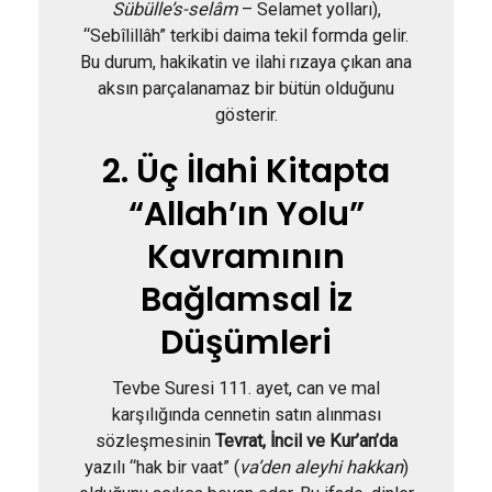
Sübülle’s-selâm
– Selamet yolları),
“Sebîlillâh” terkibi daima tekil formda gelir.
Bu durum, hakikatin ve ilahi rızaya çıkan ana
aksın parçalanamaz bir bütün olduğunu
gösterir.
2. Üç İlahi Kitapta
“Allah’ın Yolu”
Kavramının
Bağlamsal İz
Düşümleri
Tevbe Suresi 111. ayet, can ve mal
karşılığında cennetin satın alınması
sözleşmesinin
Tevrat, İncil ve Kur’an’da
yazılı “hak bir vaat” (
va’den aleyhi hakkan
)