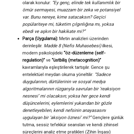
olarak konulur:
“Ey genç, elinde tek kullanımlık bir
ömür sermayesi, muazzam bir zeka ve potansiyel
var. Bunu nereye, kime satacaksın? Geçici
popülariteye mi, tüketim çılgınlığına mı, yoksa
ebedi ve aşkın bir hakikate mi?”
Parça (Uygulama):
Metin analizleri üzerinden
derinleşilir.
Madde 8 (Nefis Muhasebesi)
ilkesi,
modern psikolojideki
“öz-düzenleme (self-
regulation)”
ve
“üstbiliş (metacognition)”
kavramlarıyla eşleştirilerek tartışılır. Gence şu
entelektüel meydan okuma yöneltilir:
“Sadece
duygularının, dürtülerinin ve sosyal medya
algoritmalarının rüzgarıyla savrulan bir ‘reaksiyon
nesnesi’ mi olacaksın; yoksa her gece kendi
düşüncelerini, eylemlerini yukarıdan bir gözle
denetleyebilen, kendi nefsinin anayasasını
uygulayan bir ‘aksiyon öznesi’ mi?”
Gençlere günlük
tutma, sessiz tefekkür seansları ve kendi zihinsel
süreçlerini analiz etme pratikleri (Zihin İnşası)