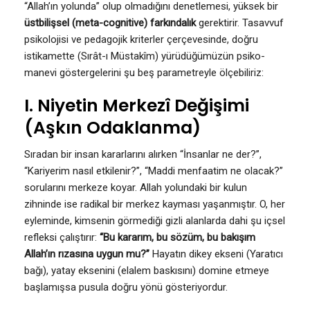
“Allah’ın yolunda” olup olmadığını denetlemesi, yüksek bir
üstbilişsel (meta-cognitive) farkındalık
gerektirir. Tasavvuf
psikolojisi ve pedagojik kriterler çerçevesinde, doğru
istikamette (Sırât-ı Müstakîm) yürüdüğümüzün psiko-
manevi göstergelerini şu beş parametreyle ölçebiliriz:
I. Niyetin Merkezî Değişimi
(Aşkın Odaklanma)
Sıradan bir insan kararlarını alırken “İnsanlar ne der?”,
“Kariyerim nasıl etkilenir?”, “Maddi menfaatim ne olacak?”
sorularını merkeze koyar. Allah yolundaki bir kulun
zihninde ise radikal bir merkez kayması yaşanmıştır. O, her
eyleminde, kimsenin görmediği gizli alanlarda dahi şu içsel
refleksi çalıştırır:
“Bu kararım, bu sözüm, bu bakışım
Allah’ın rızasına uygun mu?”
Hayatın dikey ekseni (Yaratıcı
bağı), yatay eksenini (elalem baskısını) domine etmeye
başlamışsa pusula doğru yönü gösteriyordur.