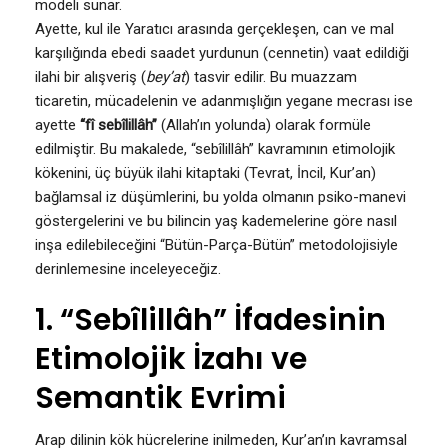
modeli sunar.
Ayette, kul ile Yaratıcı arasında gerçekleşen, can ve mal
karşılığında ebedi saadet yurdunun (cennetin) vaat edildiği
ilahi bir alışveriş (
bey’at
) tasvir edilir. Bu muazzam
ticaretin, mücadelenin ve adanmışlığın yegane mecrası ise
ayette
“fî sebîlillâh”
(Allah’ın yolunda) olarak formüle
edilmiştir. Bu makalede, “sebîlillâh” kavramının etimolojik
kökenini, üç büyük ilahi kitaptaki (Tevrat, İncil, Kur’an)
bağlamsal iz düşümlerini, bu yolda olmanın psiko-manevi
göstergelerini ve bu bilincin yaş kademelerine göre nasıl
inşa edilebileceğini “Bütün-Parça-Bütün” metodolojisiyle
derinlemesine inceleyeceğiz.
1. “Sebîlillâh” İfadesinin
Etimolojik İzahı ve
Semantik Evrimi
Arap dilinin kök hücrelerine inilmeden, Kur’an’ın kavramsal