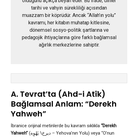
olduğunu açıkça beyan eder. Bu ifade, dinler
tarihi ve vahyin sürekliliği açısından
muazzam bir köprüdür. Ancak “Allah’ın yolu”
kavramı, her kitabın muhatap kitlesine,
dönemsel sosyo-politik şartlarına ve
pedagojik ihtiyaçlarına göre farklı bağlamsal
ağırlık merkezlerine sahiptir.
A. Tevrat’ta (Ahd-i Atîk)
Bağlamsal Anlam: “Derekh
Yahweh”
İbranice orijinal metinlerde bu kavram sıklıkla
“Derekh
Yahweh”
(ديرخ\ يَهْوِه – Yehova’nın Yolu) veya “O’nun