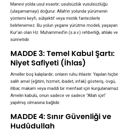
Manevi yolda usul esastır; usulsüzlük vusulsüzlüğü
(ulaşamamayı) doğurur. Allah’ın yolunda yürümenin
yöntemi keyfi, sübjektif veya mistik fantezilerle
belirlenemez. Bu yolun yegane yürütme modeli, yaşayan
Kur’an olan Hz. Muhammed’in (s.a.v.) rehberliği, ahlakı ve
sünnetidir.
MADDE 3: Temel Kabul Şartı:
Niyet Safiyeti (İhlas)
Ameller boş kalıplardır; onların ruhu ihlastır. Yapılan hiçbir
salih amel (eğitim, hizmet, ibadet, infak) gösteriş, övgü,
itibar, makam veya maddi bir menfaat için kurgulanamaz.
Amelin kabulü, onun sadece ve sadece “Allah için”
yapılmış olmasına bağlıdır.
MADDE 4: Sınır Güvenliği ve
Hudûdullah