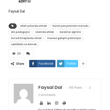
azîm”
dir.
Faysal Dal
Allah yolunda olmak
bütün parça bütün metodu
din pedagojisi
islamda ahlak
karakter eğitimi
kutsal kitaplarda cihad
manevi gelişim psikolojisi
sebilillah ne demek
13
Facebook
Twitter
Share
Faysal Dal
415 Posts
2
Comments