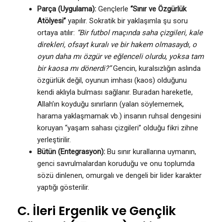
Parça (Uygulama):
Gençlerle
“Sınır ve Özgürlük
Atölyesi”
yapılır. Sokratik bir yaklaşımla şu soru
ortaya atılır:
“Bir futbol maçında saha çizgileri, kale
direkleri, ofsayt kuralı ve bir hakem olmasaydı, o
oyun daha mı özgür ve eğlenceli olurdu, yoksa tam
bir kaosa mı dönerdi?”
Gencin, kuralsızlığın aslında
özgürlük değil, oyunun imhası (kaos) olduğunu
kendi aklıyla bulması sağlanır. Buradan hareketle,
Allah’ın koyduğu sınırların (yalan söylememek,
harama yaklaşmamak vb.) insanın ruhsal dengesini
koruyan “yaşam sahası çizgileri” olduğu fikri zihne
yerleştirilir.
Bütün (Entegrasyon):
Bu sınır kurallarına uymanın,
genci savrulmalardan koruduğu ve onu toplumda
sözü dinlenen, omurgalı ve dengeli bir lider karakter
yaptığı gösterilir.
C. İleri Ergenlik ve Gençlik