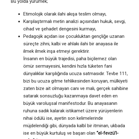
Bu yolda yürümek;
Etimolojik olarak ilahi akışa teslim olmayı,
Karşılaştırmalı metin analizi açısından hukuk, sevgi,
cihad ve şehadet dengesini kurmayı,
Pedagojik açıdan ise çocukluktan gençliğe uzanan
süreçte zihni, kalbi ve ahlakı ilahi bir anayasa ile
ilmek ilmek inşa etmeyi gerektirir.
İnsanın en büyük trajedisi, paha biçilemez olan
ömür sermayesini, kendini hızla tüketen fani
dünyalıklar karşılığında ucuza satmasıdır. Tevbe 111,
bizi bu ucuza gitme tehlikesinden koruyan, mülkiyeti
zaten bize ait olmayan canı ve malı, gerçek sahibine
satarak sonsuzluğu kazanmaya davet eden en
büyük varoluşsal manifestodur. Bu anayasanın
ruhuna sadık kalarak istikamet üzere yürüyenlerin
nihai ödülü ise, ayetin son kelimelerinde
müjdelendiği gibi, dünyada kalbî bir itminan, ukbada
ise en büyük kurtuluş ve başarı olan
“el-fevzü’l-