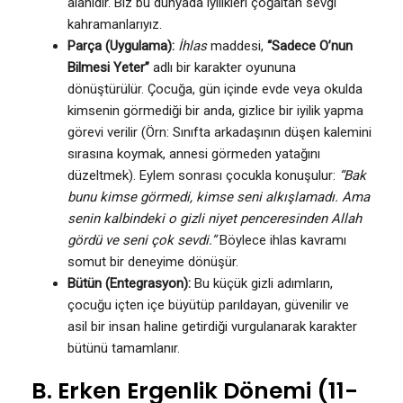
alanıdır. Biz bu dünyada iyilikleri çoğaltan sevgi
kahramanlarıyız.
Parça (Uygulama):
İhlas
maddesi,
“Sadece O’nun
Bilmesi Yeter”
adlı bir karakter oyununa
dönüştürülür. Çocuğa, gün içinde evde veya okulda
kimsenin görmediği bir anda, gizlice bir iyilik yapma
görevi verilir (Örn: Sınıfta arkadaşının düşen kalemini
sırasına koymak, annesi görmeden yatağını
düzeltmek). Eylem sonrası çocukla konuşulur:
“Bak
bunu kimse görmedi, kimse seni alkışlamadı. Ama
senin kalbindeki o gizli niyet penceresinden Allah
gördü ve seni çok sevdi.”
Böylece ihlas kavramı
somut bir deneyime dönüşür.
Bütün (Entegrasyon):
Bu küçük gizli adımların,
çocuğu içten içe büyütüp parıldayan, güvenilir ve
asil bir insan haline getirdiği vurgulanarak karakter
bütünü tamamlanır.
B. Erken Ergenlik Dönemi (11-