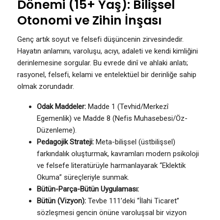
Dönemi (15+ Yaş): Bilişsel
Otonomi ve Zihin İnşası
Genç artık soyut ve felsefi düşüncenin zirvesindedir.
Hayatın anlamını, varoluşu, acıyı, adaleti ve kendi kimliğini
derinlemesine sorgular. Bu evrede dinî ve ahlaki anlatı;
rasyonel, felsefi, kelami ve entelektüel bir derinliğe sahip
olmak zorundadır.
Odak Maddeler:
Madde 1 (Tevhid/Merkezî
Egemenlik) ve Madde 8 (Nefis Muhasebesi/Öz-
Düzenleme).
Pedagojik Strateji:
Meta-bilişsel (üstbilişsel)
farkındalık oluşturmak, kavramları modern psikoloji
ve felsefe literatürüyle harmanlayarak “Eklektik
Okuma” süreçleriyle sunmak.
Bütün-Parça-Bütün Uygulaması:
Bütün (Vizyon):
Tevbe 111’deki “İlahi Ticaret”
sözleşmesi gencin önüne varoluşsal bir vizyon