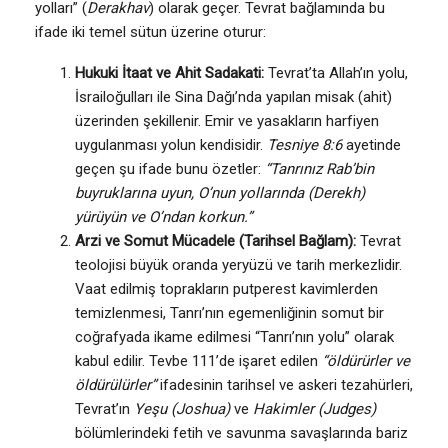
yolları” (
Derakhav
) olarak geçer. Tevrat bağlamında bu
ifade iki temel sütun üzerine oturur:
Hukuki İtaat ve Ahit Sadakati:
Tevrat’ta Allah’ın yolu,
İsrailoğulları ile Sina Dağı’nda yapılan misak (ahit)
üzerinden şekillenir. Emir ve yasakların harfiyen
uygulanması yolun kendisidir.
Tesniye 8:6
ayetinde
geçen şu ifade bunu özetler:
“Tanrınız Rab’bin
buyruklarına uyun, O’nun yollarında (Derekh)
yürüyün ve O’ndan korkun.”
Arzi ve Somut Mücadele (Tarihsel Bağlam):
Tevrat
teolojisi büyük oranda yeryüzü ve tarih merkezlidir.
Vaat edilmiş toprakların putperest kavimlerden
temizlenmesi, Tanrı’nın egemenliğinin somut bir
coğrafyada ikame edilmesi “Tanrı’nın yolu” olarak
kabul edilir. Tevbe 111’de işaret edilen
“öldürürler ve
öldürülürler”
ifadesinin tarihsel ve askeri tezahürleri,
Tevrat’ın
Yeşu (Joshua)
ve
Hakimler (Judges)
bölümlerindeki fetih ve savunma savaşlarında bariz