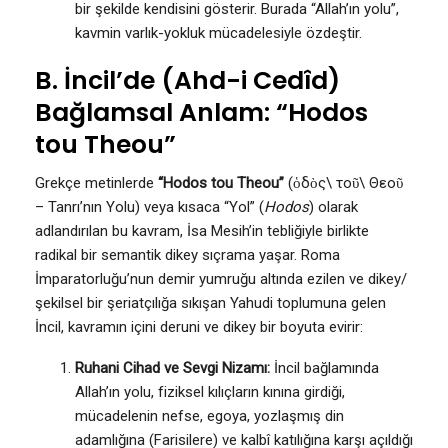
bir şekilde kendisini gösterir. Burada “Allah’ın yolu”,
kavmin varlık-yokluk mücadelesiyle özdeştir.
B. İncil’de (Ahd-i Cedîd)
Bağlamsal Anlam: “Hodos
tou Theou”
Grekçe metinlerde
“Hodos tou Theou”
(ὁδὸς\ τοῦ\ Θεοῦ
– Tanrı’nın Yolu) veya kısaca “Yol” (
Hodos
) olarak
adlandırılan bu kavram, İsa Mesih’in tebliğiyle birlikte
radikal bir semantik dikey sıçrama yaşar. Roma
İmparatorluğu’nun demir yumruğu altında ezilen ve dikey/
şekilsel bir şeriatçılığa sıkışan Yahudi toplumuna gelen
İncil, kavramın içini deruni ve dikey bir boyuta evirir:
Ruhani Cihad ve Sevgi Nizamı:
İncil bağlamında
Allah’ın yolu, fiziksel kılıçların kınına girdiği,
mücadelenin nefse, egoya, yozlaşmış din
adamlığına (Farisilere) ve kalbî katılığına karşı açıldığı