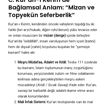
Bağlamsal Anlam: “Mizan ve
Topyekün Seferberlik”
Kur’an-ı Kerim, kendinden önceki vahiylerin taşıdığı bu iki
farklı (biri arzi/hukuki, diğeri ruhi/deruni) yükü tevarüs eder
ve onları muazzam bir
mizan (denge)
içinde birleştirir.
Kur’an’da “sebîlillâh”, insan varoluşunun hem içsel (batıni)
hem de dışsal (zahiri) boyutunu kuşatan bir “şemsiye
kavram” halini alır:
Meşru Müdafaa, Adalet ve Kıtâl:
Tevbe 111 özelinde
bu kavram, İslam toplumunun inanç özgürlüğünü
koruması, yeryüzündeki zulüm ve fitne odaklarının
kırılması adına gerçekleştirilen meşru askeri
mücadeleyi (
Kıtâl / Sıcak Savaş
) ifade eder. Kur’an,
savaşı bir barbarlık değil, adaleti ikame etme aracı
olarak konumlandırır.
Mali İnfak Sistemi:
Kur’an teolojisinde can ile mal