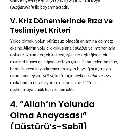
dilinden çevreye emniyet yayılıyorsa, o ilahi boya
(
sıbğatullah
) ile boyanmaktadır.
V. Kriz Dönemlerinde Rıza ve
Teslimiyet Kriteri
Yolda olmak, yolun pürüzsüz olacağı anlamına gelmez;
aksine Allah’ın yolu dik yokuşlarla (
akabe
) ve imtihanlarla
doludur. Kulun gerçek kalitesi, işler ters gittiğinde, bir
musibet kapıyı çaldığında ortaya çıkar. Başa gelen bir iflas,
hastalık veya kayıp karşısında isyan bayrağını açmayıp;
nimet içindeyken
şükür
, külfet içindeyken
sabır
ve
rıza
makamında durabiliyorsa, o kişi Tevbe 111’deki
sözleşmeye sadık kalıyor demektir.
4. “Allah’ın Yolunda
Olma Anayasası”
(Düstûrü’s-Sebîl)