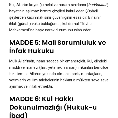
Kul, Allah’ın koyduğu helal ve haram sınırlarını (
hudûdullah
)
hayatının aşılmaz kırmızı çizgileri kabul eder. Şüpheli
şeylerden kaçınmak sınır güvenliğinin esasıdır. Bir sınır
ihlali (günah) vuku bulduğunda, kul derhal “Tövbe
Mahkemesi”ne başvurarak durumunu ıslah eder.
MADDE 5: Mali Sorumluluk ve
İnfak Hukuku
Mülk Allah’ındır, insan sadece bir emanetçidir. Kul, elindeki
maddi ve manevi (ilim, yetenek, zaman) imkanları bencilce
tüketemez. Allah’ın yolunda olmanın şartı; muhtaçların,
yetimlerin ve ilim talebelerinin hakkını o mülkten seve seve
ayırmak ve infak etmektir.
MADDE 6: Kul Hakkı
Dokunulmazlığı (Hukuk-u
İbad)