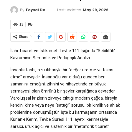
Last updated
May 29, 2026
By
Faysal Dal
13
Share
İlahi Ticaret ve İstikamet: Tevbe 111 Işığında “Sebîlillâh”
Kavramının Semantik ve Pedagojik Analizi
İnsanlık tarihi, özü itibarıyla bir “değer üretme ve takas
etme” arayışıdır. İnsanoğlu var olduğu günden beri
zamanını, emeğini, zihnini ve nihayetinde en büyük
sermayesi olan ömrünü bir şeyler karşılığında devreder.
Varoluşsal krizlerin zirveye çıktığı modern çağda, bireyin
kendini kime veya neye “sattığı” sorusu, bir kimlik ve ahlak
problemine dönüşmüştür. İşte bu karmaşanın ortasında
Kur’an-ı Kerim, Tevbe Suresi 111. ayet-i kerimesiyle
sarsıcı, ufuk açıcı ve sistemik bir “metaforik ticaret”