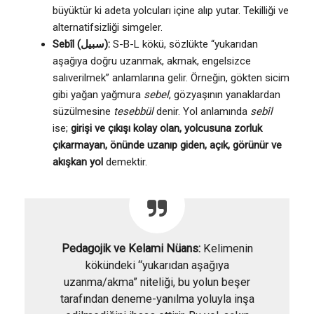
büyüktür ki adeta yolcuları içine alıp yutar. Tekilliği ve
alternatifsizliği simgeler.
Sebîl (سبيل):
S-B-L kökü, sözlükte “yukarıdan
aşağıya doğru uzanmak, akmak, engelsizce
salıverilmek” anlamlarına gelir. Örneğin, gökten sicim
gibi yağan yağmura
sebel
, gözyaşının yanaklardan
süzülmesine
tesebbül
denir. Yol anlamında
sebîl
ise;
girişi ve çıkışı kolay olan, yolcusuna zorluk
çıkarmayan, önünde uzanıp giden, açık, görünür ve
akışkan yol
demektir.
Pedagojik ve Kelami Nüans:
Kelimenin
kökündeki “yukarıdan aşağıya
uzanma/akma” niteliği, bu yolun beşer
tarafından deneme-yanılma yoluyla inşa