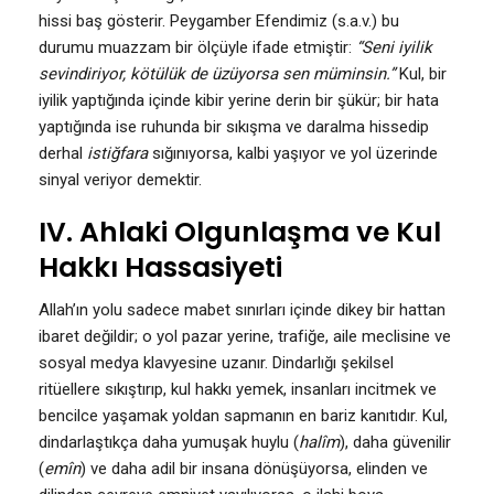
hissi baş gösterir. Peygamber Efendimiz (s.a.v.) bu
durumu muazzam bir ölçüyle ifade etmiştir:
“Seni iyilik
sevindiriyor, kötülük de üzüyorsa sen müminsin.”
Kul, bir
iyilik yaptığında içinde kibir yerine derin bir şükür; bir hata
yaptığında ise ruhunda bir sıkışma ve daralma hissedip
derhal
istiğfara
sığınıyorsa, kalbi yaşıyor ve yol üzerinde
sinyal veriyor demektir.
IV. Ahlaki Olgunlaşma ve Kul
Hakkı Hassasiyeti
Allah’ın yolu sadece mabet sınırları içinde dikey bir hattan
ibaret değildir; o yol pazar yerine, trafiğe, aile meclisine ve
sosyal medya klavyesine uzanır. Dindarlığı şekilsel
ritüellere sıkıştırıp, kul hakkı yemek, insanları incitmek ve
bencilce yaşamak yoldan sapmanın en bariz kanıtıdır. Kul,
dindarlaştıkça daha yumuşak huylu (
halîm
), daha güvenilir
(
emîn
) ve daha adil bir insana dönüşüyorsa, elinden ve