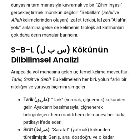
dünyasını tam manasıyla kavramak ve bir “Zihin İnşası”
gerçekleştirmek mümkün değildir. “Sebîlillâh” (
sebîl
ve
Allah
kelimelerinden oluşan) izafet terkibi, lafzen “Allah’ın
yolu” anlamına gelse de kelimenin filolojik alt katmanları
çok daha derin manalar barındırır.
S-B-L (س ب ل) Kökünün
Dilbilimsel Analizi
Arapça’da yol manasına gelen üç temel kelime mevcuttur:
Tarîk
,
Sırât
ve
Sebîl
. Bu kelimelerin her biri, yolun farklı bir
niteliğini ve yürüyüş biçimini simgeler:
Tarîk (طريق):
“Tark” (vurmak, çiğnemek) kökünden
gelir. Ayakların basılmasıyla, çiğnenerek
belirginleşen, hem maddi hem de manevi her türlü
patikayı ifade eder.
Sırât (صراط):
“Saratat” (yutmak) kökünden
türetilmiştir. Geniş, ana, dosdoğru ve o kadar