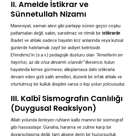
II. Amelde İstikrar ve
Sünnetullah Nizamı
Maneviyat, saman alevi gibi parlayıp sönen geçici coşku
patlamaları değil; sakin, sarsılmaz ve ritmik bir
istikrardır
.
İbadet ve ahlakı sadece hayatın kriz anlarında veya kutsal
günlerde hatırlamak zayıf bir aidiyet belirtisidir.
Efendimiz’in (s.a.v.) pedagojik düsturu olan
“Amellerin en
hayırlısı, az da olsa devamlı olanıdır”
ilkesince; kulun
hayatında kimse görmese, alkışlamasa dahi istikrarla
devam eden gizli salih amelleri, düzenli bir infak ahlakı ve
oturtulmuş bir kulluk disiplini varsa o kişi yolun yolcusudur.
III. Kalbî Sismografın Canlılığı
(Duygusal Reaksiyon)
Allah yolunda ilerleyen ruhların kalbi manevi bir sismograf
gibi hassaslaşır. Günaha, harama ve zulme karşı bir
duyarsızlaşma değil, tam aksine derin bir huzursuzluk