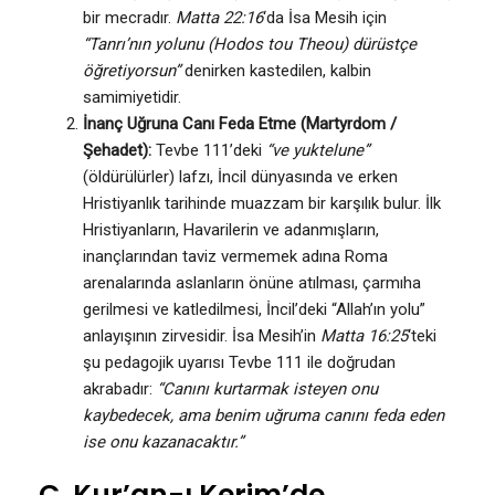
bir mecradır.
Matta 22:16
‘da İsa Mesih için
“Tanrı’nın yolunu (Hodos tou Theou) dürüstçe
öğretiyorsun”
denirken kastedilen, kalbin
samimiyetidir.
İnanç Uğruna Canı Feda Etme (Martyrdom /
Şehadet):
Tevbe 111’deki
“ve yuktelune”
(öldürülürler) lafzı, İncil dünyasında ve erken
Hristiyanlık tarihinde muazzam bir karşılık bulur. İlk
Hristiyanların, Havarilerin ve adanmışların,
inançlarından taviz vermemek adına Roma
arenalarında aslanların önüne atılması, çarmıha
gerilmesi ve katledilmesi, İncil’deki “Allah’ın yolu”
anlayışının zirvesidir. İsa Mesih’in
Matta 16:25
‘teki
şu pedagojik uyarısı Tevbe 111 ile doğrudan
akrabadır:
“Canını kurtarmak isteyen onu
kaybedecek, ama benim uğruma canını feda eden
ise onu kazanacaktır.”
C. Kur’an-ı Kerim’de