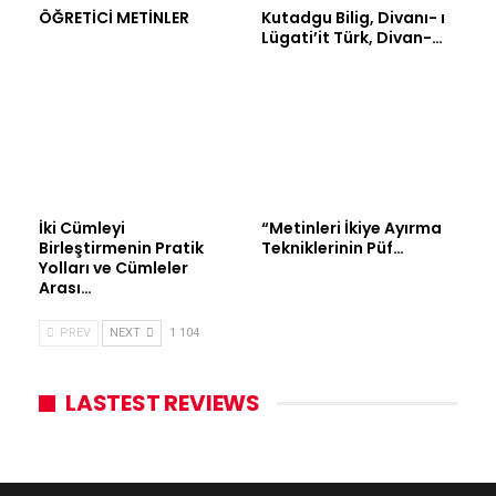
ÖĞRETİCİ METİNLER
Kutadgu Bilig, Divanı- ı
Lügati’it Türk, Divan-…
İki Cümleyi
“Metinleri İkiye Ayırma
Birleştirmenin Pratik
Tekniklerinin Püf…
Yolları ve Cümleler
Arası…
PREV
NEXT
1 104
LASTEST REVIEWS