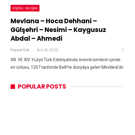
KIŞISEL GELIŞIM
Mevlana – Hoca Dehhani –
Gülşehri – Nesimi – Kaygusuz
Abdal – Ahmedi
Faysal Dal
Ara 10, 2020
XIII. VE XIV. Yüzyıl Türk Edebiyatında önemli isimlerin içinde
en ünlüsü, 1207 tarihinde Belh'te dünyâya gelen Mevlânâ'dır.
POPULAR POSTS