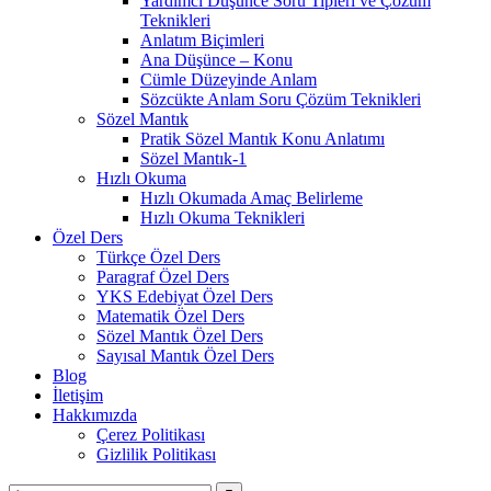
Yardımcı Düşünce Soru Tipleri ve Çözüm
Teknikleri
Anlatım Biçimleri
Ana Düşünce – Konu
Cümle Düzeyinde Anlam
Sözcükte Anlam Soru Çözüm Teknikleri
Sözel Mantık
Pratik Sözel Mantık Konu Anlatımı
Sözel Mantık-1
Hızlı Okuma
Hızlı Okumada Amaç Belirleme
Hızlı Okuma Teknikleri
Özel Ders
Türkçe Özel Ders
Paragraf Özel Ders
YKS Edebiyat Özel Ders
Matematik Özel Ders
Sözel Mantık Özel Ders
Sayısal Mantık Özel Ders
Blog
İletişim
Hakkımızda
Çerez Politikası
Gizlilik Politikası