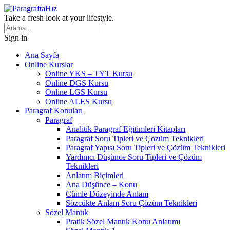
Take a fresh look at your lifestyle.
Sign in
Ana Sayfa
Online Kurslar
Online YKS – TYT Kursu
Online DGS Kursu
Online LGS Kursu
Online ALES Kursu
Paragraf Konuları
Paragraf
Analitik Paragraf Eğitimleri Kitapları
Paragraf Soru Tipleri ve Çözüm Teknikleri
Paragraf Yapısı Soru Tipleri ve Çözüm Teknikleri
Yardımcı Düşünce Soru Tipleri ve Çözüm
Teknikleri
Anlatım Biçimleri
Ana Düşünce – Konu
Cümle Düzeyinde Anlam
Sözcükte Anlam Soru Çözüm Teknikleri
Sözel Mantık
Pratik Sözel Mantık Konu Anlatımı