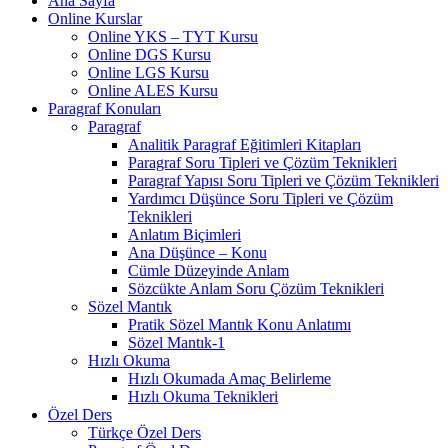
Ana Sayfa
Online Kurslar
Online YKS – TYT Kursu
Online DGS Kursu
Online LGS Kursu
Online ALES Kursu
Paragraf Konuları
Paragraf
Analitik Paragraf Eğitimleri Kitapları
Paragraf Soru Tipleri ve Çözüm Teknikleri
Paragraf Yapısı Soru Tipleri ve Çözüm Teknikleri
Yardımcı Düşünce Soru Tipleri ve Çözüm
Teknikleri
Anlatım Biçimleri
Ana Düşünce – Konu
Cümle Düzeyinde Anlam
Sözcükte Anlam Soru Çözüm Teknikleri
Sözel Mantık
Pratik Sözel Mantık Konu Anlatımı
Sözel Mantık-1
Hızlı Okuma
Hızlı Okumada Amaç Belirleme
Hızlı Okuma Teknikleri
Özel Ders
Türkçe Özel Ders