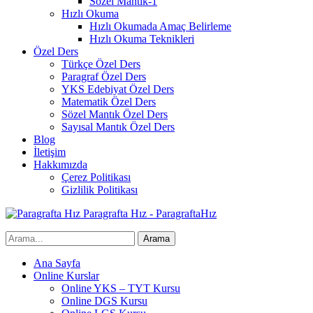
Sözel Mantık-1
Hızlı Okuma
Hızlı Okumada Amaç Belirleme
Hızlı Okuma Teknikleri
Özel Ders
Türkçe Özel Ders
Paragraf Özel Ders
YKS Edebiyat Özel Ders
Matematik Özel Ders
Sözel Mantık Özel Ders
Sayısal Mantık Özel Ders
Blog
İletişim
Hakkımızda
Çerez Politikası
Gizlilik Politikası
Paragrafta Hız - ParagraftaHız
Ana Sayfa
Online Kurslar
Online YKS – TYT Kursu
Online DGS Kursu