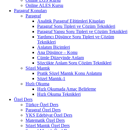
Online LGS Kursu
Online ALES Kursu
Paragraf Konuları
Paragraf
Analitik Paragraf Eğitimleri Kitapları
Paragraf Soru Tipleri ve Çözüm Teknikleri
Paragraf Yapısı Soru Tipleri ve Çözüm Teknikleri
Yardımcı Düşünce Soru Tipleri ve Çözüm
Teknikleri
Anlatım Biçimleri
Ana Düşünce – Konu
Cümle Düzeyinde Anlam
Sözcükte Anlam Soru Çözüm Teknikleri
Sözel Mantık
Pratik Sözel Mantık Konu Anlatımı
Sözel Mantık-1
Hızlı Okuma
Hızlı Okumada Amaç Belirleme
Hızlı Okuma Teknikleri
Özel Ders
Türkçe Özel Ders
Paragraf Özel Ders
YKS Edebiyat Özel Ders
Matematik Özel Ders
Sözel Mantık Özel Ders