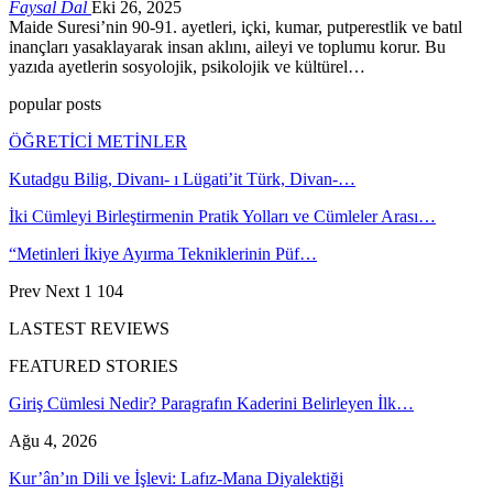
Faysal Dal
Eki 26, 2025
Maide Suresi’nin 90-91. ayetleri, içki, kumar, putperestlik ve batıl
inançları yasaklayarak insan aklını, aileyi ve toplumu korur. Bu
yazıda ayetlerin sosyolojik, psikolojik ve kültürel…
popular posts
ÖĞRETİCİ METİNLER
Kutadgu Bilig, Divanı- ı Lügati’it Türk, Divan-…
İki Cümleyi Birleştirmenin Pratik Yolları ve Cümleler Arası…
“Metinleri İkiye Ayırma Tekniklerinin Püf…
Prev
Next
1 104
LASTEST REVIEWS
FEATURED STORIES
Giriş Cümlesi Nedir? Paragrafın Kaderini Belirleyen İlk…
Ağu 4, 2026
Kur’ân’ın Dili ve İşlevi: Lafız-Mana Diyalektiği