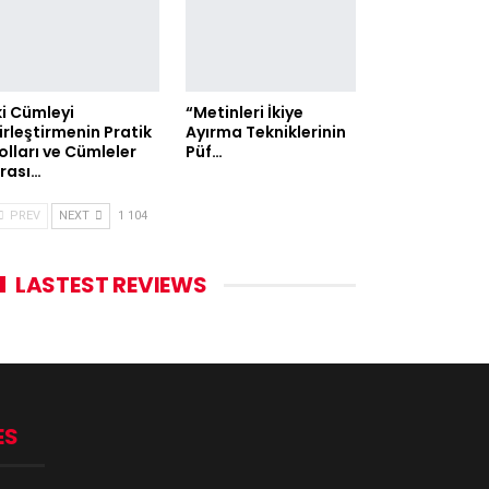
ki Cümleyi
“Metinleri İkiye
irleştirmenin Pratik
Ayırma Tekniklerinin
olları ve Cümleler
Püf…
rası…
PREV
NEXT
1 104
LASTEST REVIEWS
ES