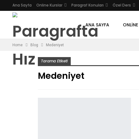
Ana Sayfa
Online Kurslar
Paragraf Konuları
Özel Ders
ANA SAYFA
ONLINE
Home
Blog
Medeniyet
Tarama Etiketi
Medeniyet