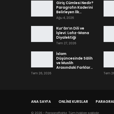
Giriş Cümlesi Nedir?
Paragrafın Kaderini
Belirleyen İlk…
Ağu 4, 2026
Kur’ân’ın Dili ve
İşlevi: Lafız-Mana
Diyalektiği
Tem 27, 2026
İslam
Düşüncesinde Sâlih
ve Muslih
Arasındaki Farklar…
Tem 26, 2026
Tem 26
ANA SAYFA
ONLINE KURSLAR
PARAGRAF
© 2026 - ParagraftaHız. Tüm hakları saklıdır.