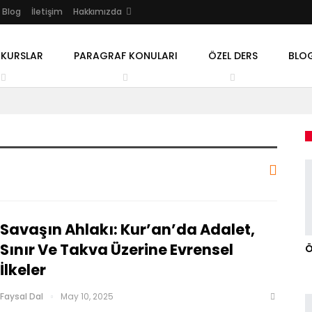
Blog
İletişim
Hakkımızda
 KURSLAR
PARAGRAF KONULARI
ÖZEL DERS
BLO
Savaşın Ahlakı: Kur’an’da Adalet,
Sınır Ve Takva Üzerine Evrensel
Ö
İlkeler
Faysal Dal
May 10, 2025