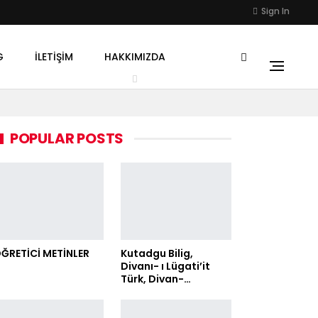
Sign In
G
İLETIŞIM
HAKKIMIZDA
POPULAR POSTS
ĞRETİCİ METİNLER
Kutadgu Bilig,
Divanı- ı Lügati’it
Türk, Divan-…