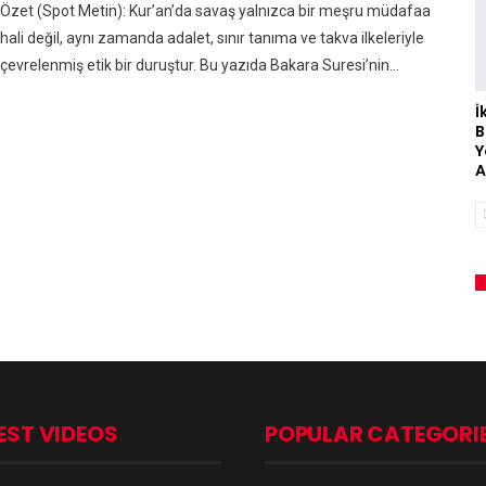
Özet (Spot Metin): Kur’an’da savaş yalnızca bir meşru müdafaa
hali değil, aynı zamanda adalet, sınır tanıma ve takva ilkeleriyle
çevrelenmiş etik bir duruştur. Bu yazıda Bakara Suresi’nin…
İ
B
Y
A
EST VIDEOS
POPULAR CATEGORI