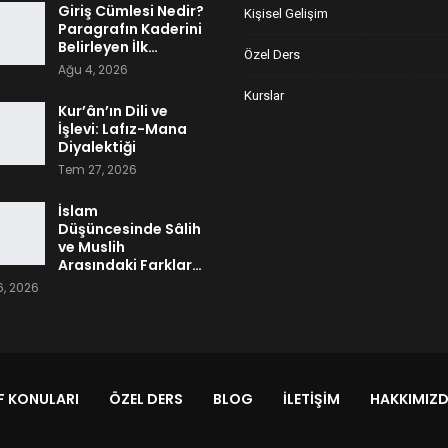
Giriş Cümlesi Nedir?
Kişisel Gelişim
Paragrafın Kaderini
Belirleyen İlk…
Özel Ders
Ağu 4, 2026
Kurslar
Kur’ân’ın Dili ve
İşlevi: Lafız-Mana
Diyalektiği
Tem 27, 2026
İslam
Düşüncesinde Sâlih
ve Muslih
Arasındaki Farklar…
, 2026
 KONULARI
ÖZEL DERS
BLOG
İLETIŞIM
HAKKIMIZ