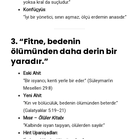
yoksa kral da suçludur.”
Konfüçyüs
:
“İyi bir yönetici, sınırı aşmaz; ölçü erdemin anasıdır.”
3. “Fitne, bedenin
ölümünden daha derin bir
yaradır.”
Eski Ahit
:
“Bir isyancı, kenti yerle bir eder.” (Süleyman’ın
Meselleri 29:8)
Yeni Ahit
:
“Kin ve bölücülük, bedenin ölümünden beterdir.”
(Galatyalılar 5:19–21)
Mısır –
Ölüler Kitabı
:
“Kalbinde isyan taşıyan, ölülerden sayılır.”
Hint Upanişadları
: