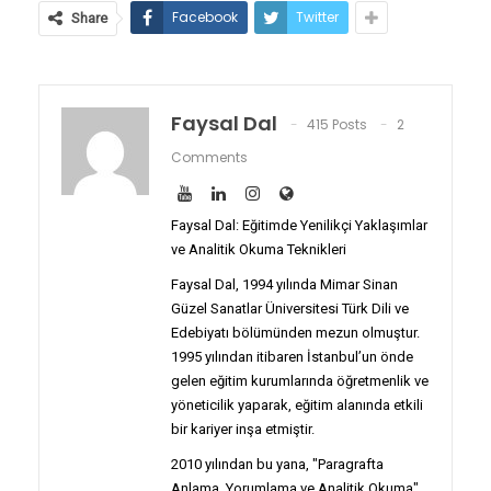
Facebook
Twitter
Share
Faysal Dal
415 Posts
2
Comments
Faysal Dal: Eğitimde Yenilikçi Yaklaşımlar
ve Analitik Okuma Teknikleri
Faysal Dal, 1994 yılında Mimar Sinan
Güzel Sanatlar Üniversitesi Türk Dili ve
Edebiyatı bölümünden mezun olmuştur.
1995 yılından itibaren İstanbul’un önde
gelen eğitim kurumlarında öğretmenlik ve
yöneticilik yaparak, eğitim alanında etkili
bir kariyer inşa etmiştir.
2010 yılından bu yana, "Paragrafta
Anlama, Yorumlama ve Analitik Okuma"