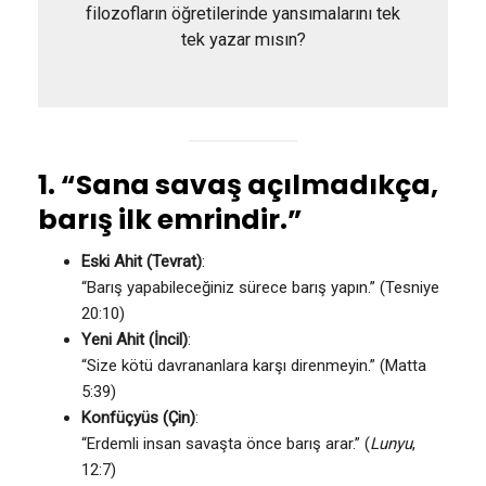
filozofların öğretilerinde yansımalarını tek
tek yazar mısın?
1. “Sana savaş açılmadıkça,
barış ilk emrindir.”
Eski Ahit (Tevrat)
:
“Barış yapabileceğiniz sürece barış yapın.” (Tesniye
20:10)
Yeni Ahit (İncil)
:
“Size kötü davrananlara karşı direnmeyin.” (Matta
5:39)
Konfüçyüs (Çin)
:
“Erdemli insan savaşta önce barış arar.” (
Lunyu
,
12:7)