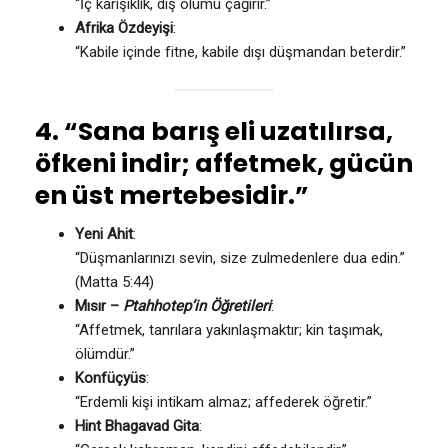
“İç karışıklık, dış ölümü çağırır.”
Afrika Özdeyişi
:
“Kabile içinde fitne, kabile dışı düşmandan beterdir.”
4. “Sana barış eli uzatılırsa,
öfkeni indir; affetmek, gücün
en üst mertebesidir.”
Yeni Ahit
:
“Düşmanlarınızı sevin, size zulmedenlere dua edin.”
(Matta 5:44)
Mısır –
Ptahhotep’in Öğretileri
:
“Affetmek, tanrılara yakınlaşmaktır; kin taşımak,
ölümdür.”
Konfüçyüs
:
“Erdemli kişi intikam almaz; affederek öğretir.”
Hint Bhagavad Gita
: