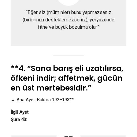
“Eğer siz (müminler) bunu yapmazsanız
(birbirinizi desteklemezseniz), yeryüzünde
fitne ve büyük bozulma olur.”
**4. “Sana barış eli uzatılırsa,
öfkeni indir; affetmek, gücün
en üst mertebesidir.”
→ Ana Ayet: Bakara 192–193**
İlgili Ayet:
Şura 40: