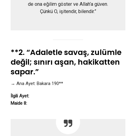
de ona eğilim göster ve Allah’a güven.
Çünkü O, işitendir, bilendir.”
**2. “Adaletle savaş, zulümle
değil; sınırı aşan, hakikatten
sapar.”
→ Ana Ayet: Bakara 190**
İlgili Ayet:
Maide 8: