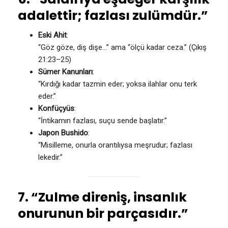
adalettir; fazlası zulümdür.”
Eski Ahit
:
“Göz göze, diş dişe…” ama “ölçü kadar ceza.” (Çıkış
21:23–25)
Sümer Kanunları
:
“Kırdığı kadar tazmin eder; yoksa ilahlar onu terk
eder.”
Konfüçyüs
:
“İntikamın fazlası, suçu sende başlatır.”
Japon Bushido
:
“Misilleme, onurla orantılıysa meşrudur; fazlası
lekedir.”
7. “Zulme direniş, insanlık
onurunun bir parçasıdır.”