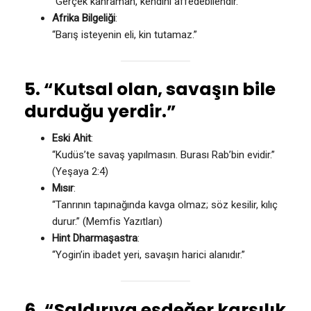
“Gerçek kahraman, kendini affedebilendir.”
Afrika Bilgeliği
:
“Barış isteyenin eli, kin tutamaz.”
5. “Kutsal olan, savaşın bile
durduğu yerdir.”
Eski Ahit
:
“Kudüs’te savaş yapılmasın. Burası Rab’bin evidir.”
(Yeşaya 2:4)
Mısır
:
“Tanrının tapınağında kavga olmaz; söz kesilir, kılıç
durur.” (Memfis Yazıtları)
Hint Dharmaşastra
:
“Yogin’in ibadet yeri, savaşın harici alanıdır.”
6. “Saldırıya eşdeğer karşılık