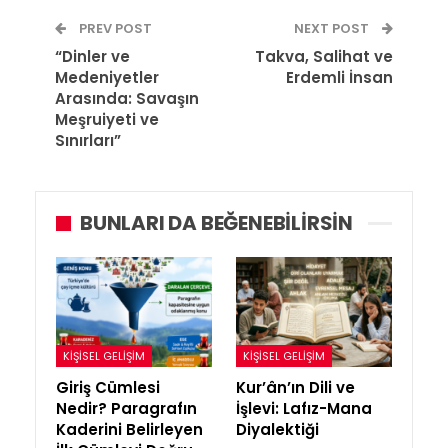
PREV POST
NEXT POST
“Dinler ve
Takva, Salihat ve
Medeniyetler
Erdemli İnsan
Arasında: Savaşın
Meşruiyeti ve
Sınırları”
BUNLARI DA BEĞENEBILIRSIN
KIŞISEL GELIŞIM
KIŞISEL GELIŞIM
Giriş Cümlesi
Kur’ân’ın Dili ve
Nedir? Paragrafın
İşlevi: Lafız-Mana
Kaderini Belirleyen
Diyalektiği