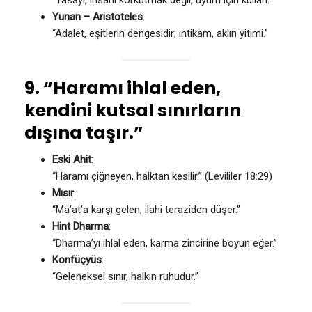
Yunan – Aristoteles
:
“Adalet, eşitlerin dengesidir; intikam, aklın yitimi.”
9. “Haramı ihlal eden,
kendini kutsal sınırların
dışına taşır.”
Eski Ahit
:
“Haramı çiğneyen, halktan kesilir.” (Levililer 18:29)
Mısır
:
“Ma’at’a karşı gelen, ilahi teraziden düşer.”
Hint Dharma
:
“Dharma’yı ihlal eden, karma zincirine boyun eğer.”
Konfüçyüs
:
“Geleneksel sınır, halkın ruhudur.”