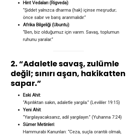
Hint Vedaları (Rigveda)
:
“Şiddet yalnızca dharma (hak) içinse meşrudur;
önce sabır ve barış aranmalıdır.”
Afrika Bilgeliği (Ubuntu)
:
“Ben, biz olduğumuz için varım. Savaş, toplumun
ruhunu yaralar.”
2. “Adaletle savaş, zulümle
değil; sınırı aşan, hakikatten
sapar.”
Eski Ahit
:
“Aşırılıktan sakın, adaletle yargıla.” (Levililer 19:15)
Yeni Ahit
:
“Yargılayacaksanız, adil yargılayın.” (Yuhanna 7:24)
Sümer Metinleri
:
Hammurabi Kanunları: “Ceza, suçla orantılı olmalı,