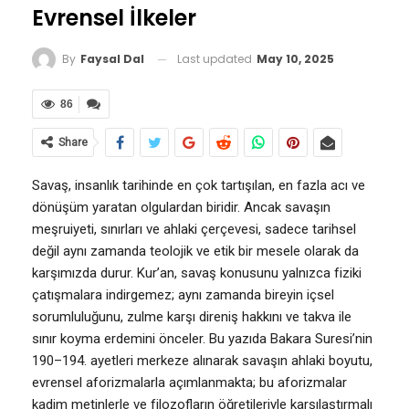
Evrensel İlkeler
Last updated
May 10, 2025
By
Faysal Dal
86
Share
Savaş, insanlık tarihinde en çok tartışılan, en fazla acı ve
dönüşüm yaratan olgulardan biridir. Ancak savaşın
meşruiyeti, sınırları ve ahlaki çerçevesi, sadece tarihsel
değil aynı zamanda teolojik ve etik bir mesele olarak da
karşımızda durur. Kur’an, savaş konusunu yalnızca fiziki
çatışmalara indirgemez; aynı zamanda bireyin içsel
sorumluluğunu, zulme karşı direniş hakkını ve takva ile
sınır koyma erdemini önceler. Bu yazıda Bakara Suresi’nin
190–194. ayetleri merkeze alınarak savaşın ahlaki boyutu,
evrensel aforizmalarla açımlanmakta; bu aforizmalar
kadim metinlerle ve filozofların öğretileriyle karşılaştırmalı