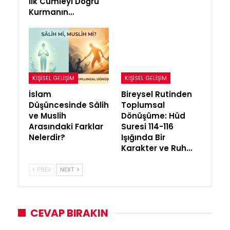
İlk Cümleyi Doğru
Kurmanın…
KIŞISEL GELIŞIM
KIŞISEL GELIŞIM
İslam
Bireysel Rutinden
Düşüncesinde Sâlih
Toplumsal
ve Muslih
Dönüşüme: Hûd
Arasındaki Farklar
Suresi 114-116
Nelerdir?
Işığında Bir
Karakter ve Ruh…
PREV
NEXT
CEVAP BIRAKIN