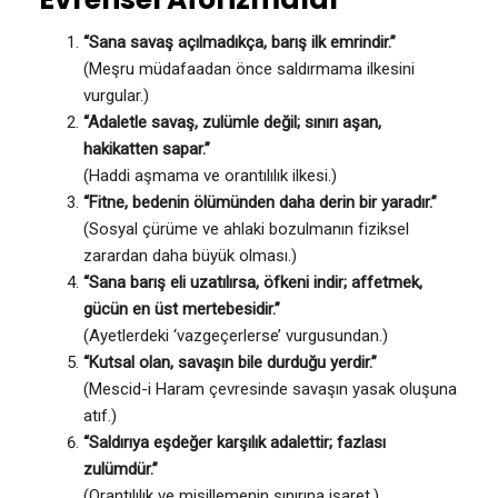
“Sana savaş açılmadıkça, barış ilk emrindir.”
(Meşru müdafaadan önce saldırmama ilkesini
vurgular.)
“Adaletle savaş, zulümle değil; sınırı aşan,
hakikatten sapar.”
(Haddi aşmama ve orantılılık ilkesi.)
“Fitne, bedenin ölümünden daha derin bir yaradır.”
(Sosyal çürüme ve ahlaki bozulmanın fiziksel
zarardan daha büyük olması.)
“Sana barış eli uzatılırsa, öfkeni indir; affetmek,
gücün en üst mertebesidir.”
(Ayetlerdeki ‘vazgeçerlerse’ vurgusundan.)
“Kutsal olan, savaşın bile durduğu yerdir.”
(Mescid-i Haram çevresinde savaşın yasak oluşuna
atıf.)
“Saldırıya eşdeğer karşılık adalettir; fazlası
zulümdür.”
(Orantılılık ve misillemenin sınırına işaret.)