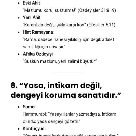
Eski Ahit
:
“Mazlumu koru, susturma!” (Özdeyişler 31:8–9)
Yeni Ahit
:
“Karanlıkla değil, ışıkla karşı koy.” (Efesliler 5:11)
Hint Ramayana
:
“Rama, sadece hanesi yıkıldığı için değil; adalet
sarsıldığı için savaşır.”
Afrika Özdeyişi
:
“Suskun mazlum, yeni zalimi büyütür.”
8. “Yasa, intikam değil,
dengeyi koruma sanatıdır.”
Sümer
:
Hammurabi: “Yasayı ilahlar yazmadıysa, intikam
olurdu; yasa dengeyi gözetir.”
Konfüçyüs
:
“Yasayı, insanı korkutmak değil, uyum için kullan.”