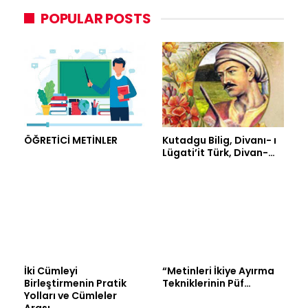
POPULAR POSTS
ÖĞRETİCİ METİNLER
Kutadgu Bilig, Divanı- ı
Lügati’it Türk, Divan-…
İki Cümleyi
“Metinleri İkiye Ayırma
Birleştirmenin Pratik
Tekniklerinin Püf…
Yolları ve Cümleler
Arası…