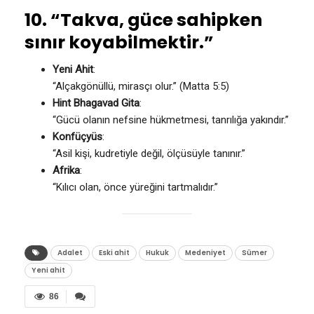
10. “Takva, güce sahipken
sınır koyabilmektir.”
Yeni Ahit
:
“Alçakgönüllü, mirasçı olur.” (Matta 5:5)
Hint Bhagavad Gita
:
“Gücü olanın nefsine hükmetmesi, tanrılığa yakındır.”
Konfüçyüs
:
“Asil kişi, kudretiyle değil, ölçüsüyle tanınır.”
Afrika
:
“Kılıcı olan, önce yüreğini tartmalıdır.”
Adalet
Eski ahit
Hukuk
Medeniyet
Sümer
Yeni ahit
86