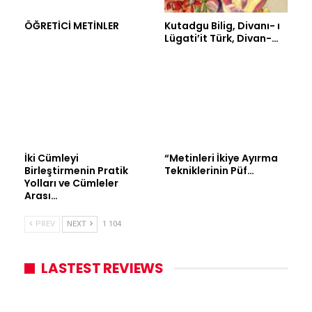
ÖĞRETİCİ METİNLER
Kutadgu Bilig, Divanı- ı
Lügati’it Türk, Divan-…
İki Cümleyi
“Metinleri İkiye Ayırma
Birleştirmenin Pratik
Tekniklerinin Püf…
Yolları ve Cümleler
Arası…
PREV
NEXT
1 104
LASTEST REVIEWS