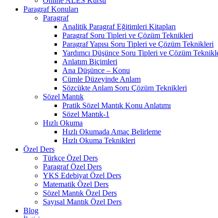
Online ALES Kursu
Paragraf Konuları
Paragraf
Analitik Paragraf Eğitimleri Kitapları
Paragraf Soru Tipleri ve Çözüm Teknikleri
Paragraf Yapısı Soru Tipleri ve Çözüm Teknikleri
Yardımcı Düşünce Soru Tipleri ve Çözüm Teknikle
Anlatım Biçimleri
Ana Düşünce – Konu
Cümle Düzeyinde Anlam
Sözcükte Anlam Soru Çözüm Teknikleri
Sözel Mantık
Pratik Sözel Mantık Konu Anlatımı
Sözel Mantık-1
Hızlı Okuma
Hızlı Okumada Amaç Belirleme
Hızlı Okuma Teknikleri
Özel Ders
Türkçe Özel Ders
Paragraf Özel Ders
YKS Edebiyat Özel Ders
Matematik Özel Ders
Sözel Mantık Özel Ders
Sayısal Mantık Özel Ders
Blog