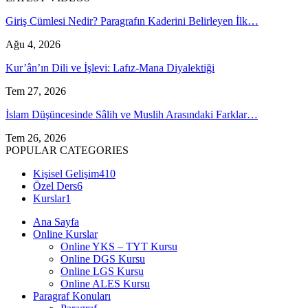
Giriş Cümlesi Nedir? Paragrafın Kaderini Belirleyen İlk…
Ağu 4, 2026
Kur’ân’ın Dili ve İşlevi: Lafız-Mana Diyalektiği
Tem 27, 2026
İslam Düşüncesinde Sâlih ve Muslih Arasındaki Farklar…
Tem 26, 2026
POPULAR CATEGORIES
Kişisel Gelişim
410
Özel Ders
6
Kurslar
1
Ana Sayfa
Online Kurslar
Online YKS – TYT Kursu
Online DGS Kursu
Online LGS Kursu
Online ALES Kursu
Paragraf Konuları