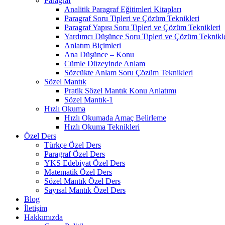
Paragraf
Analitik Paragraf Eğitimleri Kitapları
Paragraf Soru Tipleri ve Çözüm Teknikleri
Paragraf Yapısı Soru Tipleri ve Çözüm Teknikleri
Yardımcı Düşünce Soru Tipleri ve Çözüm Teknikle
Anlatım Biçimleri
Ana Düşünce – Konu
Cümle Düzeyinde Anlam
Sözcükte Anlam Soru Çözüm Teknikleri
Sözel Mantık
Pratik Sözel Mantık Konu Anlatımı
Sözel Mantık-1
Hızlı Okuma
Hızlı Okumada Amaç Belirleme
Hızlı Okuma Teknikleri
Özel Ders
Türkçe Özel Ders
Paragraf Özel Ders
YKS Edebiyat Özel Ders
Matematik Özel Ders
Sözel Mantık Özel Ders
Sayısal Mantık Özel Ders
Blog
İletişim
Hakkımızda