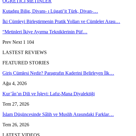
ÖĞRETİCİ METİNLER
Kutadgu Bilig, Divanı- ı Lügati’it Türk, Divan-…
İki Cümleyi Birleştirmenin Pratik Yolları ve Cümleler Arası…
“Metinleri İkiye Ayırma Tekniklerinin Püf…
Prev
Next
1 104
LASTEST REVIEWS
FEATURED STORIES
Giriş Cümlesi Nedir? Paragrafın Kaderini Belirleyen İlk…
Ağu 4, 2026
Kur’ân’ın Dili ve İşlevi: Lafız-Mana Diyalektiği
Tem 27, 2026
İslam Düşüncesinde Sâlih ve Muslih Arasındaki Farklar…
Tem 26, 2026
LATEST VIDEOS