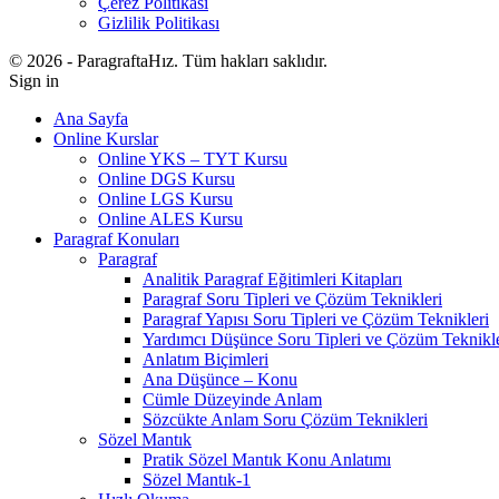
Çerez Politikası
Gizlilik Politikası
© 2026 - ParagraftaHız. Tüm hakları saklıdır.
Sign in
Ana Sayfa
Online Kurslar
Online YKS – TYT Kursu
Online DGS Kursu
Online LGS Kursu
Online ALES Kursu
Paragraf Konuları
Paragraf
Analitik Paragraf Eğitimleri Kitapları
Paragraf Soru Tipleri ve Çözüm Teknikleri
Paragraf Yapısı Soru Tipleri ve Çözüm Teknikleri
Yardımcı Düşünce Soru Tipleri ve Çözüm Teknikle
Anlatım Biçimleri
Ana Düşünce – Konu
Cümle Düzeyinde Anlam
Sözcükte Anlam Soru Çözüm Teknikleri
Sözel Mantık
Pratik Sözel Mantık Konu Anlatımı
Sözel Mantık-1