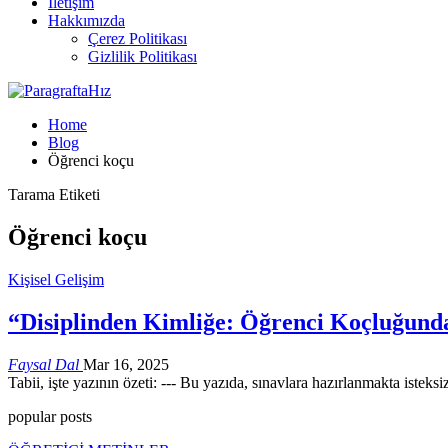
İletişim
Hakkımızda
Çerez Politikası
Gizlilik Politikası
Home
Blog
Öğrenci koçu
Tarama Etiketi
Öğrenci koçu
Kişisel Gelişim
“Disiplinden Kimliğe: Öğrenci Koçluğunda
Faysal Dal
Mar 16, 2025
Tabii, işte yazının özeti: --- Bu yazıda, sınavlara hazırlanmakta isteks
popular posts