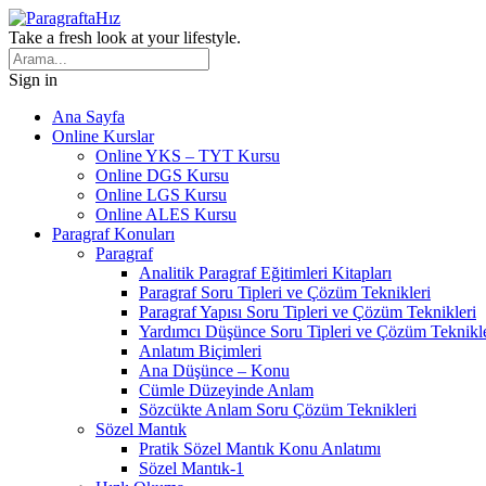
Take a fresh look at your lifestyle.
Sign in
Ana Sayfa
Online Kurslar
Online YKS – TYT Kursu
Online DGS Kursu
Online LGS Kursu
Online ALES Kursu
Paragraf Konuları
Paragraf
Analitik Paragraf Eğitimleri Kitapları
Paragraf Soru Tipleri ve Çözüm Teknikleri
Paragraf Yapısı Soru Tipleri ve Çözüm Teknikleri
Yardımcı Düşünce Soru Tipleri ve Çözüm Teknikle
Anlatım Biçimleri
Ana Düşünce – Konu
Cümle Düzeyinde Anlam
Sözcükte Anlam Soru Çözüm Teknikleri
Sözel Mantık
Pratik Sözel Mantık Konu Anlatımı
Sözel Mantık-1