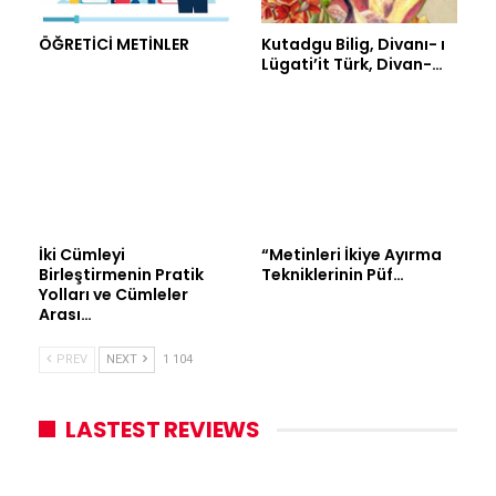
ÖĞRETİCİ METİNLER
Kutadgu Bilig, Divanı- ı
Lügati’it Türk, Divan-…
İki Cümleyi
“Metinleri İkiye Ayırma
Birleştirmenin Pratik
Tekniklerinin Püf…
Yolları ve Cümleler
Arası…
PREV
NEXT
1 104
LASTEST REVIEWS