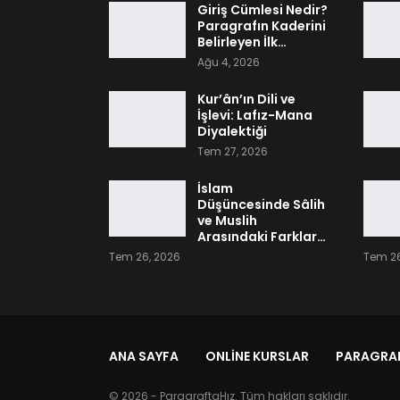
Giriş Cümlesi Nedir?
Paragrafın Kaderini
Belirleyen İlk…
Ağu 4, 2026
Kur’ân’ın Dili ve
İşlevi: Lafız-Mana
Diyalektiği
Tem 27, 2026
İslam
Düşüncesinde Sâlih
ve Muslih
Arasındaki Farklar…
Tem 26, 2026
Tem 26
ANA SAYFA
ONLINE KURSLAR
PARAGRAF
© 2026 - ParagraftaHız. Tüm hakları saklıdır.