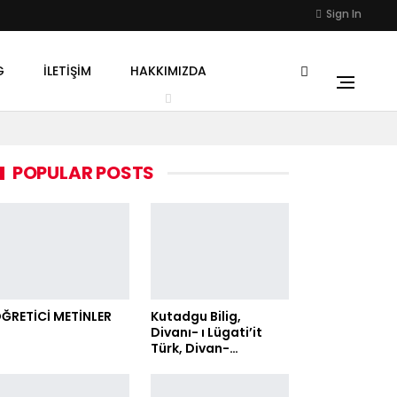
Sign In
G
İLETIŞIM
HAKKIMIZDA
POPULAR POSTS
ĞRETİCİ METİNLER
Kutadgu Bilig,
Divanı- ı Lügati’it
Türk, Divan-…