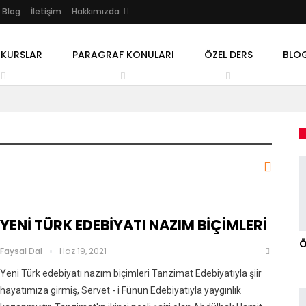
Blog
İletişim
Hakkımızda
 KURSLAR
PARAGRAF KONULARI
ÖZEL DERS
BLO
YENİ TÜRK EDEBİYATI NAZIM BİÇİMLERİ
Ö
Faysal Dal
Haz 19, 2021
Yeni Türk edebiyatı nazım biçimleri Tanzimat Edebiyatıyla şiir
hayatımıza girmiş, Servet - i Fünun Edebiyatıyla yaygınlık