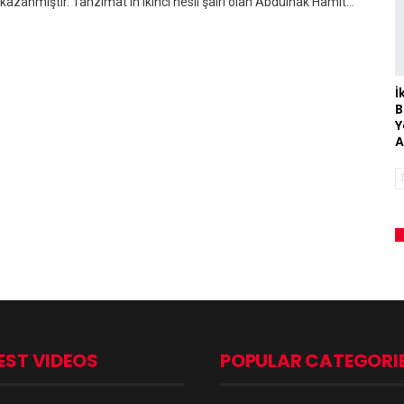
kazanmıştır. Tanzimat'ın ikinci nesli şairi olan Abdülhak Hamit…
İ
B
Y
A
EST VIDEOS
POPULAR CATEGORI