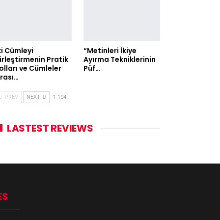
ki Cümleyi
“Metinleri İkiye
irleştirmenin Pratik
Ayırma Tekniklerinin
olları ve Cümleler
Püf…
rası…
PREV
NEXT
1 104
LASTEST REVIEWS
ES