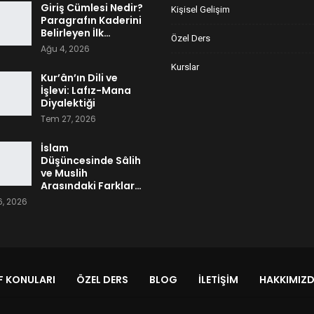
Giriş Cümlesi Nedir?
Kişisel Gelişim
Paragrafın Kaderini
Belirleyen İlk…
Özel Ders
Ağu 4, 2026
Kurslar
Kur’ân’ın Dili ve
İşlevi: Lafız-Mana
Diyalektiği
Tem 27, 2026
İslam
Düşüncesinde Sâlih
ve Muslih
Arasındaki Farklar…
, 2026
 KONULARI
ÖZEL DERS
BLOG
İLETIŞIM
HAKKIMIZ