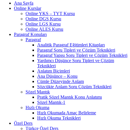
Ana Sayfa
Online Kurslar
Online YKS – TYT Kursu
Online DGS Kursu
Online LGS Kursu
Online ALES Kursu
Paragraf Konuları
Paragraf
Analitik Paragraf Eğitimleri Kitapları
Paragraf Soru Tipleri ve Çözüm Teknikleri
Paragraf Yapısı Soru Tipleri ve Çözüm Teknikleri
Yardımcı Düşünce Soru Tipleri ve Çözüm
Teknikleri
Anlatım Biçimleri
Ana Düşünce – Konu
Cümle Düzeyinde Anlam
Sözcükte Anlam Soru Çözüm Teknikleri
Sözel Mantık
Pratik Sözel Mantık Konu Anlatımı
Sözel Mantık-1
Hızlı Okuma
Hızlı Okumada Amaç Belirleme
Hızlı Okuma Teknikleri
Özel Ders
Türkçe Özel Ders