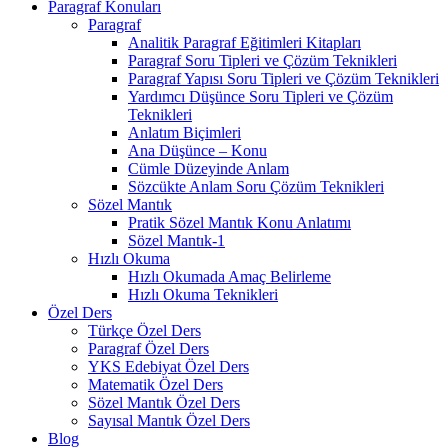
Paragraf Konuları
Paragraf
Analitik Paragraf Eğitimleri Kitapları
Paragraf Soru Tipleri ve Çözüm Teknikleri
Paragraf Yapısı Soru Tipleri ve Çözüm Teknikleri
Yardımcı Düşünce Soru Tipleri ve Çözüm
Teknikleri
Anlatım Biçimleri
Ana Düşünce – Konu
Cümle Düzeyinde Anlam
Sözcükte Anlam Soru Çözüm Teknikleri
Sözel Mantık
Pratik Sözel Mantık Konu Anlatımı
Sözel Mantık-1
Hızlı Okuma
Hızlı Okumada Amaç Belirleme
Hızlı Okuma Teknikleri
Özel Ders
Türkçe Özel Ders
Paragraf Özel Ders
YKS Edebiyat Özel Ders
Matematik Özel Ders
Sözel Mantık Özel Ders
Sayısal Mantık Özel Ders
Blog