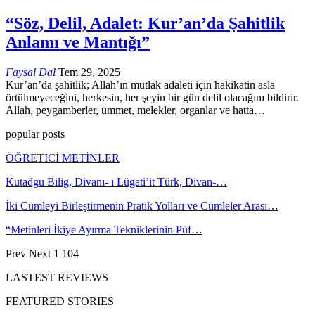
“Söz, Delil, Adalet: Kur’an’da Şahitlik
Anlamı ve Mantığı”
Faysal Dal
Tem 29, 2025
Kur’an’da şahitlik; Allah’ın mutlak adaleti için hakikatin asla
örtülmeyeceğini, herkesin, her şeyin bir gün delil olacağını bildirir.
Allah, peygamberler, ümmet, melekler, organlar ve hatta…
popular posts
ÖĞRETİCİ METİNLER
Kutadgu Bilig, Divanı- ı Lügati’it Türk, Divan-…
İki Cümleyi Birleştirmenin Pratik Yolları ve Cümleler Arası…
“Metinleri İkiye Ayırma Tekniklerinin Püf…
Prev
Next
1 104
LASTEST REVIEWS
FEATURED STORIES