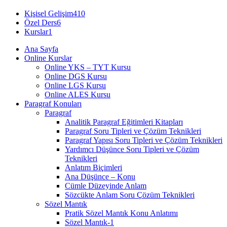
Kişisel Gelişim
410
Özel Ders
6
Kurslar
1
Ana Sayfa
Online Kurslar
Online YKS – TYT Kursu
Online DGS Kursu
Online LGS Kursu
Online ALES Kursu
Paragraf Konuları
Paragraf
Analitik Paragraf Eğitimleri Kitapları
Paragraf Soru Tipleri ve Çözüm Teknikleri
Paragraf Yapısı Soru Tipleri ve Çözüm Teknikleri
Yardımcı Düşünce Soru Tipleri ve Çözüm
Teknikleri
Anlatım Biçimleri
Ana Düşünce – Konu
Cümle Düzeyinde Anlam
Sözcükte Anlam Soru Çözüm Teknikleri
Sözel Mantık
Pratik Sözel Mantık Konu Anlatımı
Sözel Mantık-1