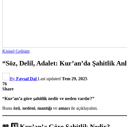
Kişisel Gelişim
“Söz, Delil, Adalet: Kur’an’da Şahitlik An
By
Faysal Dal
Last updated
Tem 29, 2025
76
Share
“Kur’an’a göre şahitlik nedir ve neden vardır?”
Bunu
özü
,
nedeni
,
mantığı
ve
amacı
ile açıklayalım.
📖 1️⃣
Kur’an’a Göre Şahitlik Nedir?