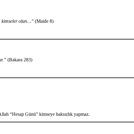
en kimseler olun…”
(Maide 8)
ur.”
(Bakara 283)
n Allah “Hesap Günü” kimseye haksızlık yapmaz.