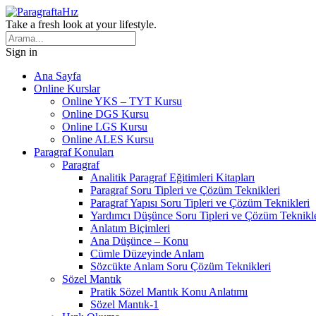
Take a fresh look at your lifestyle.
Sign in
Ana Sayfa
Online Kurslar
Online YKS – TYT Kursu
Online DGS Kursu
Online LGS Kursu
Online ALES Kursu
Paragraf Konuları
Paragraf
Analitik Paragraf Eğitimleri Kitapları
Paragraf Soru Tipleri ve Çözüm Teknikleri
Paragraf Yapısı Soru Tipleri ve Çözüm Teknikleri
Yardımcı Düşünce Soru Tipleri ve Çözüm Teknikle
Anlatım Biçimleri
Ana Düşünce – Konu
Cümle Düzeyinde Anlam
Sözcükte Anlam Soru Çözüm Teknikleri
Sözel Mantık
Pratik Sözel Mantık Konu Anlatımı
Sözel Mantık-1