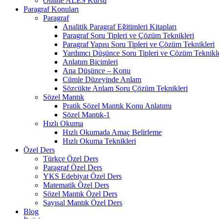
Online ALES Kursu
Paragraf Konuları
Paragraf
Analitik Paragraf Eğitimleri Kitapları
Paragraf Soru Tipleri ve Çözüm Teknikleri
Paragraf Yapısı Soru Tipleri ve Çözüm Teknikleri
Yardımcı Düşünce Soru Tipleri ve Çözüm Teknikle
Anlatım Biçimleri
Ana Düşünce – Konu
Cümle Düzeyinde Anlam
Sözcükte Anlam Soru Çözüm Teknikleri
Sözel Mantık
Pratik Sözel Mantık Konu Anlatımı
Sözel Mantık-1
Hızlı Okuma
Hızlı Okumada Amaç Belirleme
Hızlı Okuma Teknikleri
Özel Ders
Türkçe Özel Ders
Paragraf Özel Ders
YKS Edebiyat Özel Ders
Matematik Özel Ders
Sözel Mantık Özel Ders
Sayısal Mantık Özel Ders
Blog