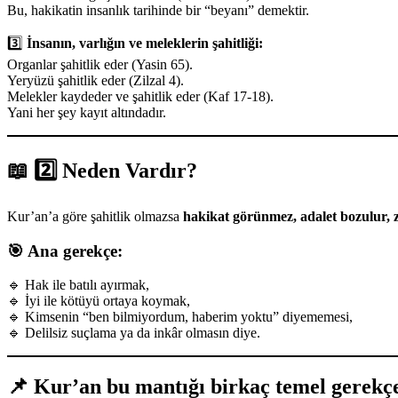
Bu, hakikatin insanlık tarihinde bir “beyanı” demektir.
3️⃣
İnsanın, varlığın ve meleklerin şahitliği:
Organlar şahitlik eder (Yasin 65).
Yeryüzü şahitlik eder (Zilzal 4).
Melekler kaydeder ve şahitlik eder (Kaf 17-18).
Yani her şey kayıt altındadır.
📖 2️⃣
Neden Vardır?
Kur’an’a göre şahitlik olmazsa
hakikat görünmez, adalet bozulur, 
🎯
Ana gerekçe:
🔹 Hak ile batılı ayırmak,
🔹 İyi ile kötüyü ortaya koymak,
🔹 Kimsenin “ben bilmiyordum, haberim yoktu” diyememesi,
🔹 Delilsiz suçlama ya da inkâr olmasın diye.
📌
Kur’an bu mantığı birkaç temel gerekçe