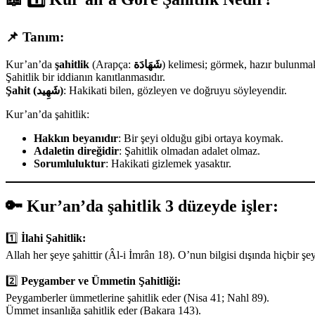
📌
Tanım:
Kur’an’da
şahitlik
(Arapça:
شَهَادَة
) kelimesi; görmek, hazır bulunmak,
Şahitlik bir iddianın kanıtlanmasıdır.
Şahit (شَهِيد)
: Hakikati bilen, gözleyen ve doğruyu söyleyendir.
Kur’an’da şahitlik:
Hakkın beyanıdır
: Bir şeyi olduğu gibi ortaya koymak.
Adaletin direğidir
: Şahitlik olmadan adalet olmaz.
Sorumluluktur
: Hakikati gizlemek yasaktır.
🔑
Kur’an’da şahitlik 3 düzeyde işler:
1️⃣
İlahi Şahitlik:
Allah her şeye şahittir (Âl-i İmrân 18). O’nun bilgisi dışında hiçbir şe
2️⃣
Peygamber ve Ümmetin Şahitliği:
Peygamberler ümmetlerine şahitlik eder (Nisa 41; Nahl 89).
Ümmet insanlığa şahitlik eder (Bakara 143).