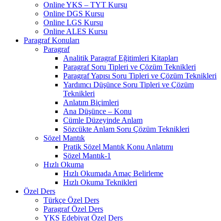
Online YKS – TYT Kursu
Online DGS Kursu
Online LGS Kursu
Online ALES Kursu
Paragraf Konuları
Paragraf
Analitik Paragraf Eğitimleri Kitapları
Paragraf Soru Tipleri ve Çözüm Teknikleri
Paragraf Yapısı Soru Tipleri ve Çözüm Teknikleri
Yardımcı Düşünce Soru Tipleri ve Çözüm
Teknikleri
Anlatım Biçimleri
Ana Düşünce – Konu
Cümle Düzeyinde Anlam
Sözcükte Anlam Soru Çözüm Teknikleri
Sözel Mantık
Pratik Sözel Mantık Konu Anlatımı
Sözel Mantık-1
Hızlı Okuma
Hızlı Okumada Amaç Belirleme
Hızlı Okuma Teknikleri
Özel Ders
Türkçe Özel Ders
Paragraf Özel Ders
YKS Edebiyat Özel Ders