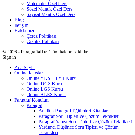
Matematik Özel Ders
Sözel Mantık Özel Ders
Sayısal Mantık Özel Ders
Blog
İletişim
Hakkımızda
Çerez Politikası
Gizlilik Politikası
© 2026 - ParagraftaHız. Tüm hakları saklıdır.
Sign in
Ana Sayfa
Online Kurslar
Online YKS – TYT Kursu
Online DGS Kursu
Online LGS Kursu
Online ALES Kursu
Paragraf Konuları
Paragraf
Analitik Paragraf Eğitimleri Kitapları
Paragraf Soru Tipleri ve Çözüm Teknikleri
Paragraf Yapısı Soru Tipleri ve Çözüm Teknikleri
Yardımcı Düşünce Soru Tipleri ve Çözüm
Teknikleri