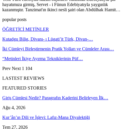
hayatımıza girmiş, Servet - i Fünun Edebiyatıyla yaygınlık
kazanmıştır. Tanzimat'ın ikinci nesli şairi olan Abdülhak Hamit…
popular posts
ÖĞRETİCİ METİNLER
Kutadgu Bilig, Divanı- ı Lügati’it Türk, Divan-…
İki Cümleyi Birleştirmenin Pratik Yolları ve Cümleler Arası…
“Metinleri İkiye Ayırma Tekniklerinin Püf…
Prev
Next
1 104
LASTEST REVIEWS
FEATURED STORIES
Giriş Cümlesi Nedir? Paragrafın Kaderini Belirleyen İlk…
Ağu 4, 2026
Kur’ân’ın Dili ve İşlevi: Lafız-Mana Diyalektiği
Tem 27, 2026