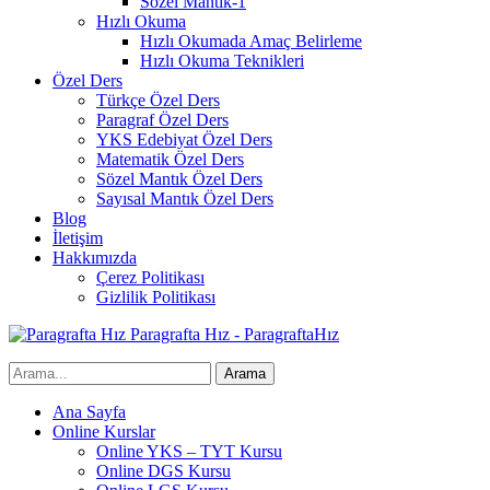
Sözel Mantık-1
Hızlı Okuma
Hızlı Okumada Amaç Belirleme
Hızlı Okuma Teknikleri
Özel Ders
Türkçe Özel Ders
Paragraf Özel Ders
YKS Edebiyat Özel Ders
Matematik Özel Ders
Sözel Mantık Özel Ders
Sayısal Mantık Özel Ders
Blog
İletişim
Hakkımızda
Çerez Politikası
Gizlilik Politikası
Paragrafta Hız - ParagraftaHız
Ana Sayfa
Online Kurslar
Online YKS – TYT Kursu
Online DGS Kursu