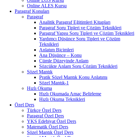
Online LGS Kursu
Online ALES Kursu
Paragraf Konuları
Paragraf
Analitik Paragraf Eğitimleri Kitapları
Paragraf Soru Tipleri ve Çözüm Teknikleri
Paragraf Yapısı Soru Tipleri ve Çözüm Teknikleri
Yardımcı Düşünce Soru Tipleri ve Çözüm
Teknikleri
Anlatım Biçimleri
Ana Düşünce – Konu
Cümle Düzeyinde Anlam
Sözcükte Anlam Soru Çözüm Teknikleri
Sözel Mantık
Pratik Sözel Mantık Konu Anlatımı
Sözel Mantık-1
Hızlı Okuma
Hızlı Okumada Amaç Belirleme
Hızlı Okuma Teknikleri
Özel Ders
Türkçe Özel Ders
Paragraf Özel Ders
YKS Edebiyat Özel Ders
Matematik Özel Ders
Sözel Mantık Özel Ders