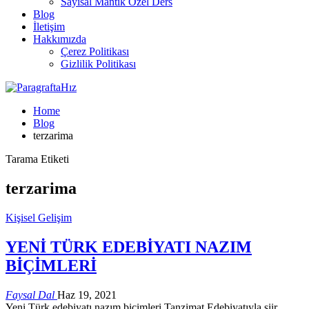
Sayısal Mantık Özel Ders
Blog
İletişim
Hakkımızda
Çerez Politikası
Gizlilik Politikası
Home
Blog
terzarima
Tarama Etiketi
terzarima
Kişisel Gelişim
YENİ TÜRK EDEBİYATI NAZIM
BİÇİMLERİ
Faysal Dal
Haz 19, 2021
Yeni Türk edebiyatı nazım biçimleri Tanzimat Edebiyatıyla şiir