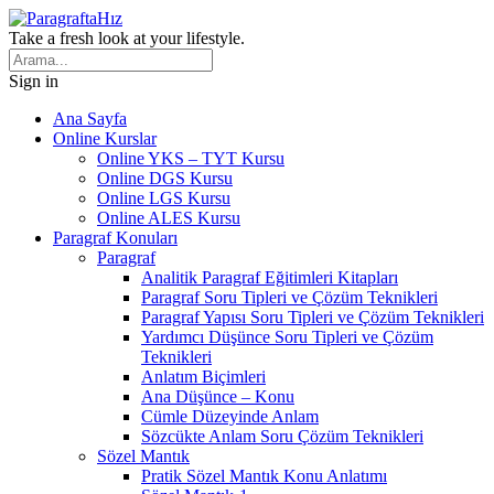
Take a fresh look at your lifestyle.
Sign in
Ana Sayfa
Online Kurslar
Online YKS – TYT Kursu
Online DGS Kursu
Online LGS Kursu
Online ALES Kursu
Paragraf Konuları
Paragraf
Analitik Paragraf Eğitimleri Kitapları
Paragraf Soru Tipleri ve Çözüm Teknikleri
Paragraf Yapısı Soru Tipleri ve Çözüm Teknikleri
Yardımcı Düşünce Soru Tipleri ve Çözüm
Teknikleri
Anlatım Biçimleri
Ana Düşünce – Konu
Cümle Düzeyinde Anlam
Sözcükte Anlam Soru Çözüm Teknikleri
Sözel Mantık
Pratik Sözel Mantık Konu Anlatımı